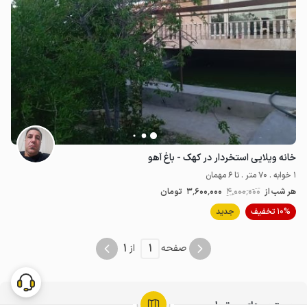
خانه ویلایی استخردار در کهک - باغ آهو
1 خوابه . 70 متر . تا 6 مهمان
هر شب از
4٬000٬000
3٬600٬000
تومان
10% تخفیف
جدید
1
1
صفحه
از
جستجوهای مرتبط