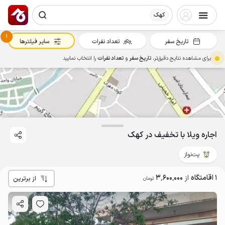
کهک
1
تاریخ سفر
تعداد نفرات
سایر فیلترها
برای مشاهده نتایج دقیق‌تر،
تاریخ سفر
و
تعداد نفرات
را انتخاب نمایید
اجاره ویلا با تخفیف در کهک
پت‌نواز
3.6
میلیون ت
1 اقامتگاه
از
3٬600٬000
از برترین
تومان