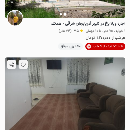
اجاره ویلا باغ در کلیبر آذربایجان شرقی - همکف
1 خوابه . 75 متر . تا 10 مهمان
4.5
(34 نظر)
1٬200٬000
هر شب از
تومان
10% تخفیف از 5 شب
50+ رزرو موفق