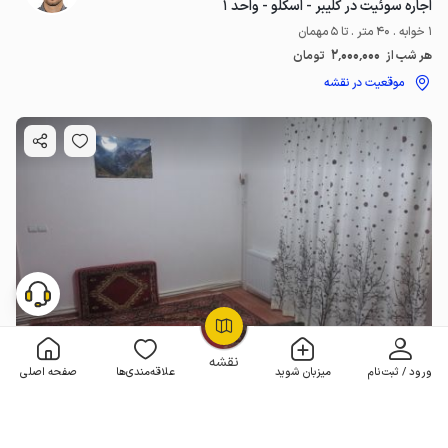
اجاره سوئیت در کلیبر - اسکلو - واحد ۱
1 خوابه . 40 متر . تا 5 مهمان
2٬000٬000
هر شب از
تومان
موقعیت در نقشه
OpenStreetMap
©
نقشه
ورود / ثبت‌نام
میزبان شوید
علاقه‌مندی‌ها
صفحه اصلی
جاره سوئیت در کلیبر - اسکلو - واحد ۳
1 خوابه . 40 متر . تا 5 مهمان
5
(1 نظر)