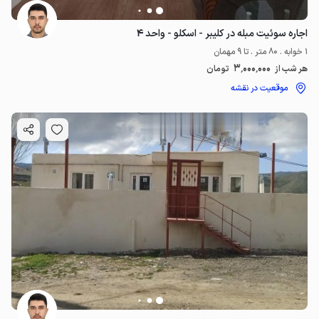
اجاره سوئیت مبله در کلیبر - اسکلو - واحد ۴
1 خوابه . 80 متر . تا 9 مهمان
3٬000٬000
هر شب از
تومان
موقعیت در نقشه