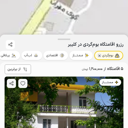
رزرو اقامتگاه بوم‌گردی در کلیبر
بوم‌گردی
مـمـتــــاز
اقتصادی
لب‌آب
ییلاقی
5 اقامتگاه
از
1٬200٬000
از برترین
تومان
مـمـتــــــاز