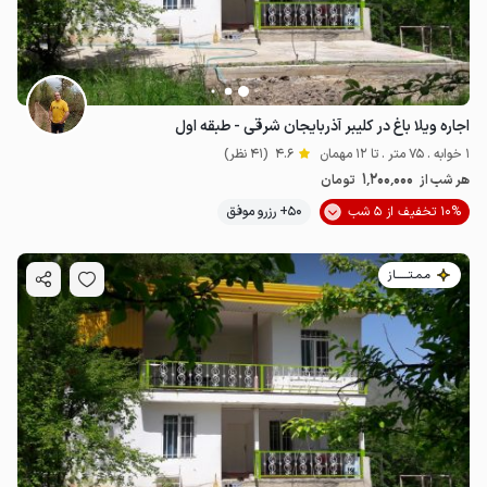
اجاره ویلا باغ در کلیبر آذربایجان شرقی - طبقه اول
1 خوابه . 75 متر . تا 12 مهمان
4.6
(41 نظر)
1٬200٬000
هر شب از
تومان
10% تخفیف از 5 شب
50+ رزرو موفق
مـمـتــــــاز
1.2
میلیون ت
4.6