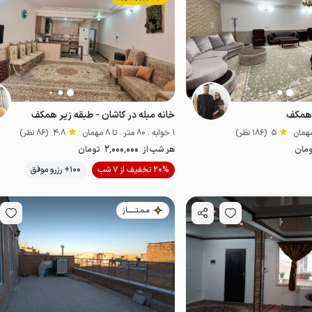
 همکف
خانه مبله در کاشان - طبقه زیر همکف
5
(186 نظر)
1 خوابه . 80 متر . تا 8 مهمان
4.8
(86 نظر)
2٬000٬000
مان
هر شب از
تومان
20% تخفیف از 7 شب
100+ رزرو موفق
ضدعفونی‌شده
مـمـتــــــاز