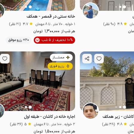
خانه سنتی در قمصر - همکف
4.9
(90 نظر)
1 خوابه . 70 متر . تا 8 مهمان
4.7
(21 نظر)
1٬300٬000
مان
هر شب از
تومان
موقعیت در نقشه
10% تخفیف از 5 شب
20+ رزرو موفق
اقتصادی
مـمـتــــــاز
رزرو فوری
کاشان - زیر همکف
اجاره خانه در کاشان - طبقه اول
4.8
(38 نظر)
2 خوابه . 100 متر . تا 6 مهمان
5
(36 نظر)
1٬500٬000
مان
هر شب از
تومان