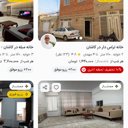
خانه تراس دار در کاشان
خانه مبله در کاشان -
2 خوابه . 180 متر . تا 4 مهمان
4.8
(123 نظر)
3 خوابه . 160 متر . تا 12 مهمان
2٬700٬000
هر شب از
1٬600٬000
1٬440٬000
تومان
هر شب از
تو
موقعیت در نقشه
10% تخفیف لحظه آخری
200+ رزرو موفق
200+ رزرو موفق
مـمـتــــــاز
مـمـتــــــاز
رزرو فوری