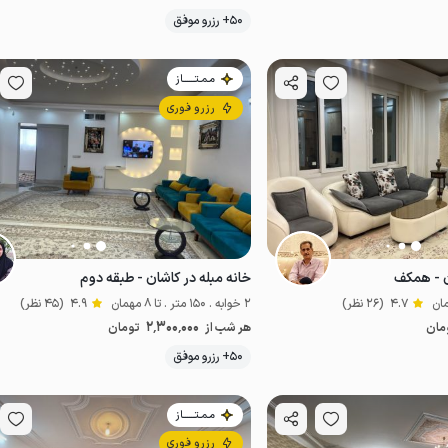
موقعیت در نقشه
موقعیت در نقشه
50+ رزرو موفق
مـمـتــــــاز
رزرو فوری
ن - همکف
خانه مبله در کاشان - طبقه دوم
4.7
(26 نظر)
2 خوابه . 150 متر . تا 8 مهمان
4.9
(45 نظر)
2٬300٬000
مان
هر شب از
تومان
موقعیت در نقشه
موقعیت در نقشه
50+ رزرو موفق
مـمـتــــــاز
رزرو فوری