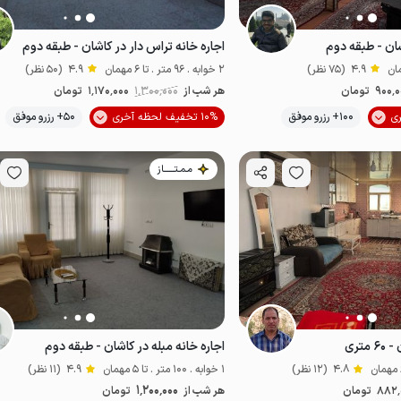
شان - طبقه دوم
اجاره خانه تراس دار در کاشان - طبقه دوم
4.9
(75 نظر)
2 خوابه . 96 متر . تا 6 مهمان
4.9
(50 نظر)
900٬0
تومان
هر شب از
1٬300٬000
1٬170٬000
تومان
موقعیت در نقشه
موقعیت در نقشه
100+ رزرو موفق
10% تخفیف لحظه آخری
50+ رزرو موفق
مـمـتــــــاز
تری
اجاره خانه مبله در کاشان - طبقه دوم
4.8
(12 نظر)
1 خوابه . 100 متر . تا 5 مهمان
4.9
(11 نظر)
1٬200٬000
882٬
تومان
هر شب از
تومان