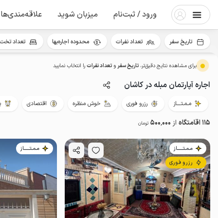
ورود / ثبت‌نام
میزبان شوید
علاقه‌مندی‌ها
تاریخ سفر
تعداد نفرات
محدوده اجاره‌بها
تعداد تخت 
برای مشاهده نتایج دقیق‌تر،
تاریخ سفر
و
تعداد نفرات
را انتخاب نمایید
اجاره آپارتمان مبله در کاشان
مـمـتــــاز
رزرو فوری
خوش منظره
اقتصادی
پ
115 اقامتگاه
از
500٬000
تومان
مـمـتــــــاز
مـمـتــــــاز
رزرو فوری