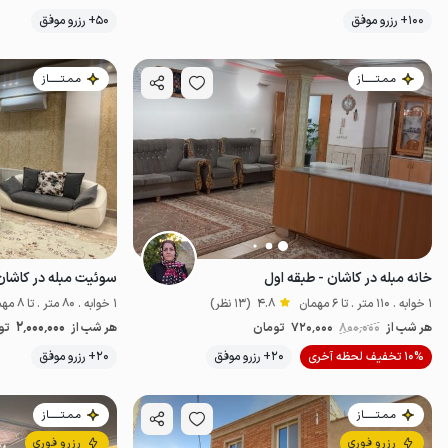
100+ رزرو موفق
50+ رزرو موفق
اقتصادی
مـمـتــــــاز
مـمـتــــــاز
خانه مبله در کاشان - طبقه اول
سوئیت مبله در کاشا
1 خوابه . 110 متر . تا 6 مهمان
4.8
(13 نظر)
1 خوابه . 80 متر . تا 8 مهمان
2٬000٬000
هر شب از
800٬000
720٬000
تومان
هر شب از
تو
10% تخفیف لحظه آخری
20+ رزرو موفق
20+ رزرو موفق
اقتصادی
مـمـتــــــاز
مـمـتــــــاز
رزرو فوری
رزرو فوری