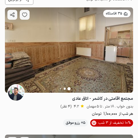
35 اقامتگاه
1.1
میلیون ت
4.2
مجتمع اقامتی در کاشمر - اتاق عادی
بدون خواب . 18 متر . تا 5 مهمان
4.2
(4 نظر)
1٬100٬000
هر شب از
تومان
10% تخفیف از 3 شب
5+ رزرو موفق