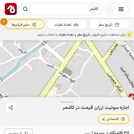
کاشمر
2
تاریخ سفر
تعداد نفرات
سایر فیلترها
برای مشاهده نتایج دقیق‌تر،
تاریخ سفر
و
تعداد نفرات
را انتخاب نمایید
اجاره سوئیت ارزان قیمت در کاشمر
اقتصادی
36 اقامتگاه
از
1٬100٬000
از برترین
تومان