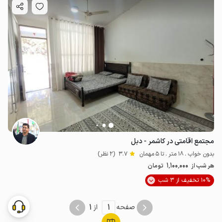
مجتمع اقامتی در کاشمر - دبل
بدون خواب . 18 متر . تا 5 مهمان
3.7
(2 نظر)
1٬100٬000
هر شب از
تومان
10% تخفیف از 3 شب
1
1
صفحه
از