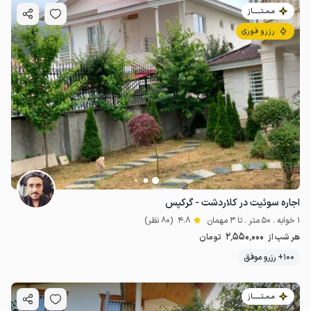
مـمـتــــــاز
رزرو فوری
اجاره سوئیت در کلاردشت - گرکپس
1 خوابه . 50 متر . تا 3 مهمان
4.8
(80 نظر)
2٬550٬000
هر شب از
تومان
100+ رزرو موفق
مـمـتــــــاز