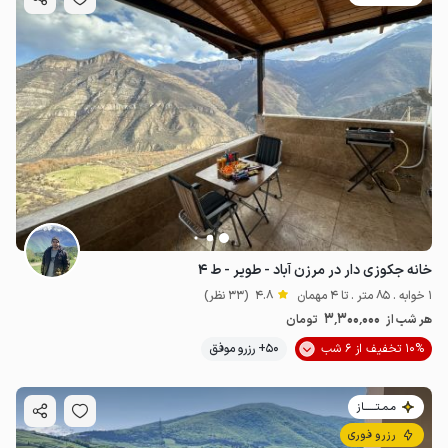
خانه جکوزی دار در مرزن آباد - طویر - ط ۴
1 خوابه . 85 متر . تا 4 مهمان
4.8
(33 نظر)
3٬300٬000
هر شب از
تومان
10% تخفیف از 6 شب
50+ رزرو موفق
مـمـتــــــاز
رزرو فوری