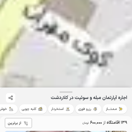
اجاره آپارتمان مبله و سوئیت در کلاردشت
مـمـتــــاز
رزرو فوری
استخردار
کلبه چوبی
خوش 
139 اقامتگاه
از
600٬000
از برترین
تومان