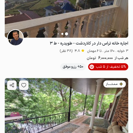
اجاره خانه تراس دار در کلاردشت - طویدره - ط ۳
3 خوابه . 160 متر . تا 6 مهمان
4.8
(38 نظر)
6٬000٬000
هر شب از
تومان
5% تخفیف از 5 شب
50+ رزرو موفق
مـمـتــــــاز
3.3
میلیون ت
4.8