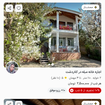
مـمـتــــــاز
اجاره خانه مبله در کلاردشت
2 خوابه . 110 متر . تا 4 مهمان
5
(10 نظر)
2٬500٬000
هر شب از
تومان
10% تخفیف از 5 شب
10+ رزرو موفق
مـمـتــــــاز