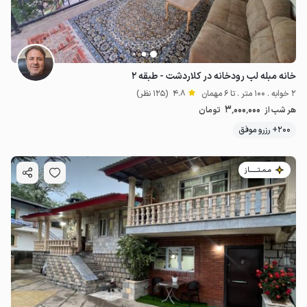
خانه مبله لب رودخانه در کلاردشت - طبقه ۲
2 خوابه . 100 متر . تا 6 مهمان
4.8
(125 نظر)
3٬000٬000
هر شب از
تومان
200+ رزرو موفق
مـمـتــــــاز