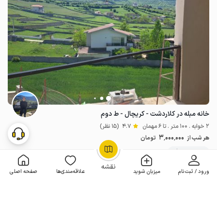
خانه مبله در کلاردشت - کریچال - ط دوم
2 خوابه . 100 متر . تا 6 مهمان
4.7
(15 نظر)
3٬000٬000
هر شب از
تومان
20+ رزرو موفق
OpenStreetMap
©
نقشه
ورود / ثبت‌نام
میزبان شوید
علاقه‌مندی‌ها
صفحه اصلی
مـمـتــــــاز
رزرو فوری