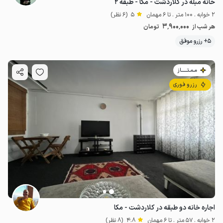
خانه مبله در کلاردشت - مکا - طبقه ۲
2 خوابه . 100 متر . تا 6 مهمان
5
(6 نظر)
3٬900٬000
هر شب از
تومان
5+ رزرو موفق
مـمـتــــــاز
رزرو فوری
اجاره خانه دو طبقه در کلاردشت - مکا
2 خوابه . 57 متر . تا 6 مهمان
4.8
(8 نظر)