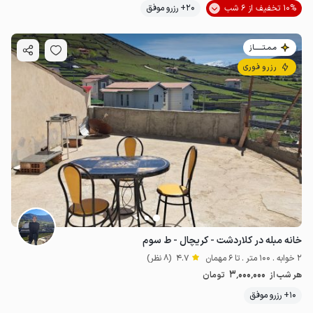
10% تخفیف از 6 شب
20+ رزرو موفق
مـمـتــــــاز
رزرو فوری
خانه مبله در کلاردشت - کریچال - ط سوم
2 خوابه . 100 متر . تا 6 مهمان
4.7
(8 نظر)
3٬000٬000
هر شب از
تومان
10+ رزرو موفق