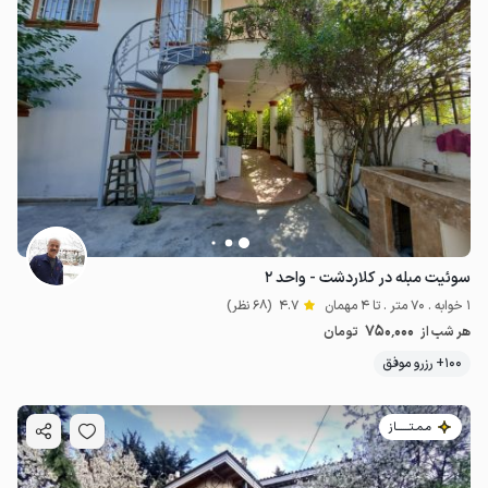
سوئیت مبله در کلاردشت - واحد ۲
1 خوابه . 70 متر . تا 4 مهمان
4.7
(68 نظر)
750٬000
هر شب از
تومان
100+ رزرو موفق
مـمـتــــــاز