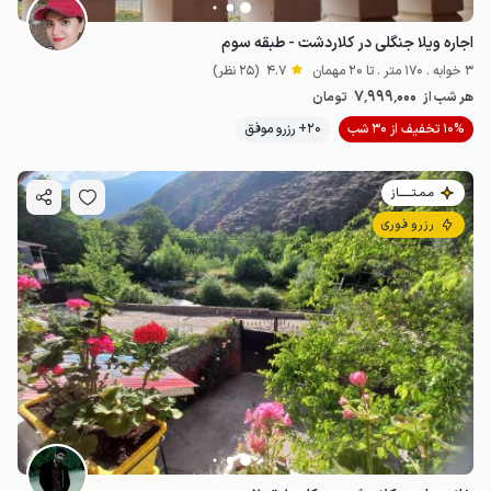
اجاره ویلا جنگلی در کلاردشت - طبقه سوم
3 خوابه . 170 متر . تا 20 مهمان
4.7
(25 نظر)
7٬999٬000
هر شب از
تومان
10% تخفیف از 30 شب
20+ رزرو موفق
مـمـتــــــاز
رزرو فوری