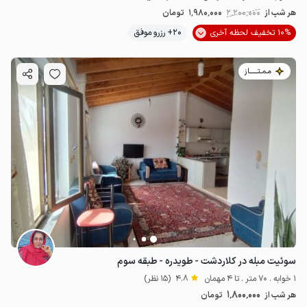
هر شب از
2٬200٬000
1٬980٬000
تومان
10% تخفیف لحظه آخری
20+ رزرو موفق
مـمـتــــــاز
سوئیت مبله در کلاردشت - طویدره - طبقه سوم
1 خوابه . 70 متر . تا 4 مهمان
4.8
(15 نظر)
1٬800٬000
هر شب از
تومان