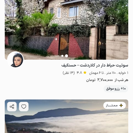
سوئیت حیاط دار در کلاردشت - حسنکیف
1 خوابه . 70 متر . تا 6 مهمان
4.8
(14 نظر)
2٬700٬000
هر شب از
تومان
10+ رزرو موفق
مـمـتــــــاز