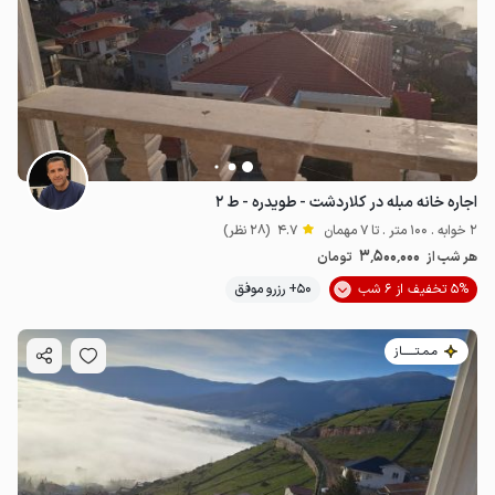
اجاره خانه مبله در کلاردشت - طویدره - ط ۲
2 خوابه . 100 متر . تا 7 مهمان
4.7
(28 نظر)
3٬500٬000
هر شب از
تومان
5% تخفیف از 6 شب
50+ رزرو موفق
مـمـتــــــاز