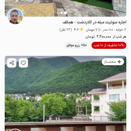
اجاره سوئیت مبله در کلاردشت - همکف
2 خوابه . 100 متر . تا 7 مهمان
4.6
(22 نظر)
2٬200٬000
هر شب از
تومان
10% تخفیف از 10 شب
50+ رزرو موفق
مـمـتــــــاز