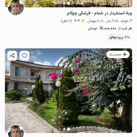
ویلا استخردار در خمام - فرشکی چوکام
3 خوابه . 205 متر . تا 10 مهمان
4.4
(11 نظر)
15٬000٬000
هر شب از
تومان
10+ رزرو موفق
مـمـتــــــاز