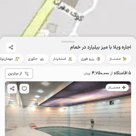
اجاره ویلا با میز بیلیارد در خمام
مـمـتــــاز
رزرو فوری
استخردار
جکوزی
مهمان‌نواز
5 اقامتگاه
از
4٬750٬000
از برترین
تومان
مـمـتــــــاز