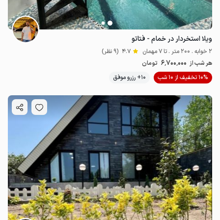
ویلا استخردار در خمام - فتاتو
2 خوابه . 200 متر . تا 7 مهمان
4.7
(9 نظر)
6٬700٬000
هر شب از
تومان
10% تخفیف از 10 شب
10+ رزرو موفق