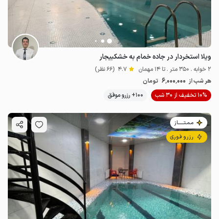
ویلا استخردار در جاده خمام به خشکبیجار
2 خوابه . 350 متر . تا 14 مهمان
4.7
(66 نظر)
6٬000٬000
هر شب از
تومان
10% تخفیف از 30 شب
100+ رزرو موفق
مـمـتــــــاز
رزرو فوری
6.7
میلیون ت
4.7