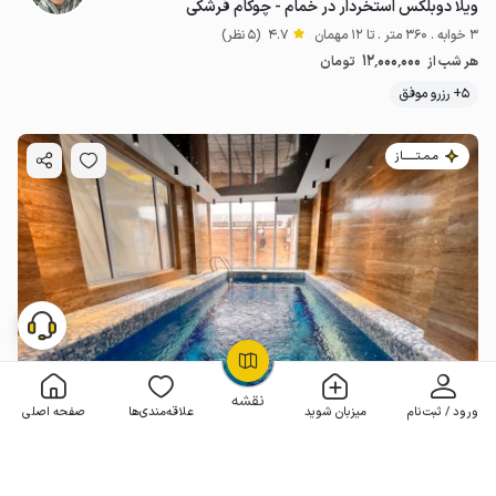
ویلا دوبلکس استخردار در خمام - چوکام فرشکی
3 خوابه . 360 متر . تا 12 مهمان
4.7
(5 نظر)
12٬000٬000
هر شب از
تومان
5+ رزرو موفق
مـمـتــــــاز
OpenStreetMap
©
نقشه
ورود / ثبت‌نام
میزبان شوید
علاقه‌مندی‌ها
صفحه اصلی
ویلا استخردار در خمام - خواچگین
2 خوابه . 150 متر . تا 10 مهمان
4.5
(24 نظر)