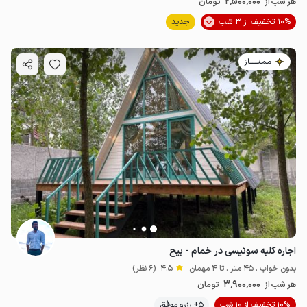
2٬500٬000
هر شب از
تومان
10% تخفیف از 3 شب
جدید
مـمـتــــــاز
اجاره کلبه سوئیسی در خمام - بیج
بدون خواب . 45 متر . تا 4 مهمان
4.5
(6 نظر)
3٬900٬000
هر شب از
تومان
10% تخفیف از 10 شب
5+ رزرو موفق