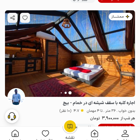
مـمـتــــــاز
اجاره کلبه با سقف شیشه ای در خمام - بیج
بدون خواب . 36 متر . تا 4 مهمان
4.7
(10 نظر)
3٬900٬000
هر شب از
تومان
10% تخفیف از 10 شب
10+ رزرو موفق
OpenStreetMap
©
نقشه