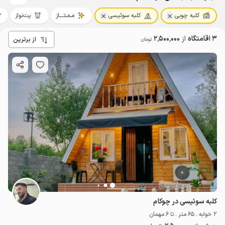
کلبه چوبی
کلبه سوئیسی
مـمـتــــاز
پت‌نواز
3 اقامتگاه
از
2٬500٬000
از برترین
تومان
کلبه سوئیسی در چوکام
2 خوابه . 65 متر . تا 6 مهمان
2.5
میلیون ت