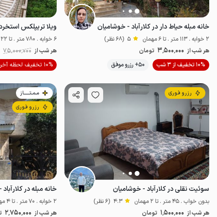
خانه مبله حیاط دار در کلارآباد - خوشامیان
ویلا تریپلکس استخردار ۶ خوابه در کلار
2 خوابه . 113 متر . تا 6 مهمان
5
(68 نظر)
6 خوابه . 780 متر . تا 22 مهمان
3٬500٬000
هر شب از
تومان
هر شب از
75٬000٬000
0
موقعیت در نقشه
10% تخفیف از 3 شب
50+ رزرو موفق
10% تخفیف لحظه آخری
رزرو فوری
مـمـتــــــاز
رزرو فوری
سوئیت نقلی در کلارآباد - خوشامیان
خانه مبله در کلارآبا
بدون خواب . 45 متر . تا 2 مهمان
4.3
(6 نظر)
2 خوابه . 70 متر . تا 4 مهمان
2٬750٬000
1٬500٬000
هر شب از
تومان
هر شب از
ت