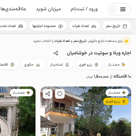
ورود / ثبت‌نام
میزبان شوید
علاقه‌مندی‌ها
تاریخ سفر
تعداد نفرات
محدوده اجاره‌بها
تعداد تخت 
برای مشاهده نتایج دقیق‌تر،
تاریخ سفر
و
تعداد نفرات
را انتخاب نمایید
اجاره ویلا و سوئیت در خوشامیان
مـمـتــــاز
رزرو فوری
استخردار
جکوزی
اقتصا
10 اقامتگاه
از
1٬500٬000
تومان
مـمـتــــــاز
مـمـتــــــاز
رزرو فوری