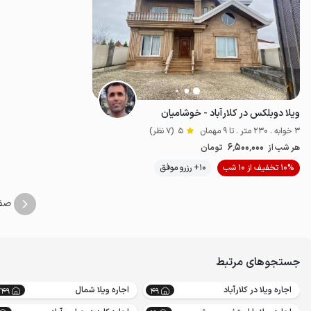
ویلا دوبلکس در کلارآباد - خوشامیان
3 خوابه . 230 متر . تا 9 مهمان
5
(7 نظر)
6٬500٬000
هر شب از
تومان
موقعیت در نقشه
10% تخفیف از 10 شب
10+ رزرو موفق
صف
جستجوهای مرتبط
اجاره ویلا در کلارآباد
اجاره ویلا شمال
749
49