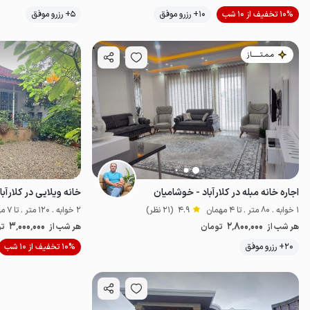
10% تخفیف از 10 شب
10+ رزرو موفق
5+ رزرو موفق
اقتصادی
مـمـتــــــاز
اجاره خانه مبله در کلارآباد - خوشامیان
خانه ویلایی در کلارآب
1 خوابه . 80 متر . تا 4 مهمان
4.9
(21 نظر)
2 خوابه . 120 متر . تا 7 مهمان
3٬000٬000
2٬800٬000
هر شب از
تومان
هر شب از
تو
موقعیت در نقشه
20+ رزرو موفق
10% تخفیف از 10 شب