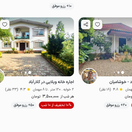
موقعیت در نقشه
موقعیت در نقشه
10+ رزرو موفق
اد - خوشامیان
اجاره خانه ویلایی در کلارآباد
4.8
(18 نظر)
2 خوابه . 120 متر . تا 8 مهمان
4.3
(33 نظر)
3٬500٬000
مان
هر شب از
تومان
موقعیت در نقشه
20+ رزرو موفق
10% تخفیف از 10 شب
50+ رزرو موفق