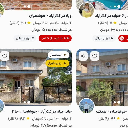
آباد
ویلا در کلارآباد - خوشامیان
5
(8 نظر)
2 خوابه . 110 متر . تا 6 مهمان
4.9
(6 نظر)
5٬000٬000
67٬500٬00
تومان
هر شب از
تومان
10+ رزرو موفق
10% تخفیف از 7 شب
5+ رزرو موفق
لوکس و مجلل
مـمـتــــــاز
رزرو فوری
د - خوشامیان - همکف
خانه مبله در کلارآباد - خوشامیان -ط ۲
4.6
(4 نظر)
2 خوابه . 100 متر . تا 5 مهمان
4.3
(9 نظر)
2٬750٬000
ومان
هر شب از
تومان