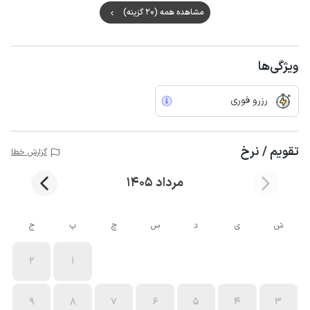
مشاهده همه (20 گزینه)
ویژگی‌ها
رزرو فوری
تقویم / نرخ
گزارش خطا
مرداد 1405
ش
ی
د
س
چ
پ
ج
2
1
9
8
7
6
5
4
3