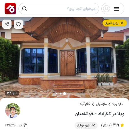
رزرو فوری
1 از 32
اجاره ویلا
مازندران
کلارآباد
ویلا در کلارآباد - خوشامیان
4.9
(6 نظر)
5+ رزرو موفق
کد:
3215190