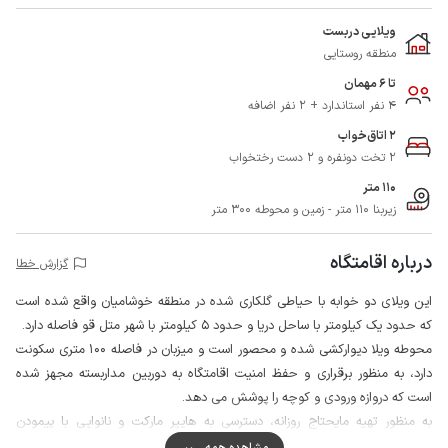
ویلایی دربست
منطقه روستایی
تا 6 مهمان
4 نفر استاندارد + 2 نفر اضافه
2 اتاق‌خواب
2 تخت دونفره و 2 دست رختخواب
110 متر
زیربنا 110 متر - زمین و محوطه 300 متر
درباره اقامتگاه
گزارش خطا
این ویلای دو خوابه با حیاطی گلکاری شده در منطقه خوشامیان واقع شده است
که حدود یک کیلومتر با ساحل دریا و حدود 5 کیلومتر با شهر متل قو فاصله دارد.
محوطه ویلا دیوارکشی شده و محصور است و میزبان در فاصله 100 متری سکونت
دارد، به منظور برقراری و حفظ امنیت اقامتگاه به دوربین مداربسته مجهز شده
است که دروازه ورودی و کوچه را پوشش می دهد.
به منظور تهیه مایحتاج روزانه، دسترسی به هایپر مارکت و نانوایی با پیمودن
مسافتی در حدود 150 متر ممکن است.
مشاهده همه