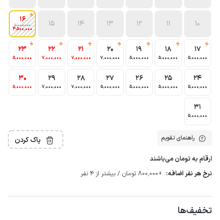
16
15
14
13
12
11
10
5٬000٬000
4٬500٬000
23
22
21
20
19
18
17
5٬000٬000
7٬000٬000
7٬000٬000
7٬000٬000
5٬000٬000
5٬000٬000
5٬000٬000
30
29
28
27
26
25
24
5٬000٬000
7٬000٬000
7٬000٬000
5٬000٬000
5٬000٬000
5٬000٬000
5٬000٬000
31
5٬000٬000
راهنمای تقویم
پاک کردن
ارقام به تومان می‌باشند
نرخ هر نفر اضافه:
+800٬000 تومان / بیشتر از 4 نفر
تخفیف‌ها