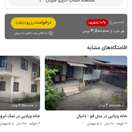
مشاهده حساب کاربری میزبان
5٬000٬000
درخواست رزرو
10% تخفیف
(رایگان)
4٬500٬000
هر شب از
تومان
با امکان چت آنلاین با میزبان
اقامتگاه‌های مشابه
2٬500٬000
3٬000٬000
از
تومان
از
تومان
خانه ویلایی در متل قو - دانیال
خانه ویلایی در نمک آبرو
2 خوابه . 110 متر . تا 5 مهمان
2 خوابه . 170 متر . تا 5 مهمان