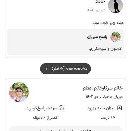
حامد
شهریور 1404
همه چیز خوب بود.
پاسخ میزبان
ممنون و سپاسگزارم.
مشاهده همه (5 نظر)
خانم سرکارخانم اعظم
میزبان جاجیگا از دی 1402
میزان تایید رزرو:
سرعت پاسخ‌گویی:
67 درصد
کمتر از 6 دقیقه