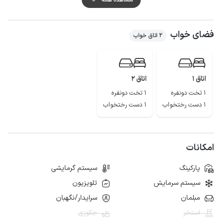
کیفیت آنتن دهی اپراتورهای ایرانسل و همراه اول در مکالمه خوب و پوشش شبکه
اینترنت نیز به صورت 4g و lte می باشد.
فضای خواب
2 اتاق خواب
اتاق 1
اتاق 2
1 تخت دونفره
1 تخت دونفره
1 دست رختخواب
1 دست رختخواب
امکانات
پارکینگ
سیستم گرمایشی
سیستم سرمایش
تلویزیون
مبلمان
سرایدار/نگهبان
استخر
جکوزی