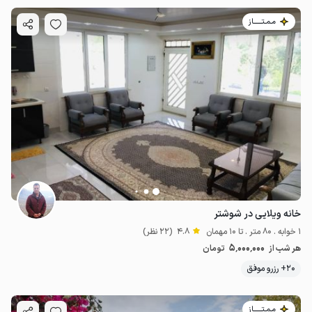
مـمـتــــــاز
خانه ویلایی در شوشتر
1 خوابه . 80 متر . تا 10 مهمان
4.8
(22 نظر)
5٬000٬000
هر شب از
تومان
20+ رزرو موفق
مـمـتــــــاز