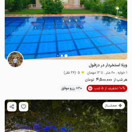
ویلا استخردار در دزفول
1 خوابه . 80 متر . تا 12 مهمان
5
(26 نظر)
4٬500٬000
هر شب از
تومان
10% تخفیف از 5 شب
20+ رزرو موفق
مـمـتــــــاز