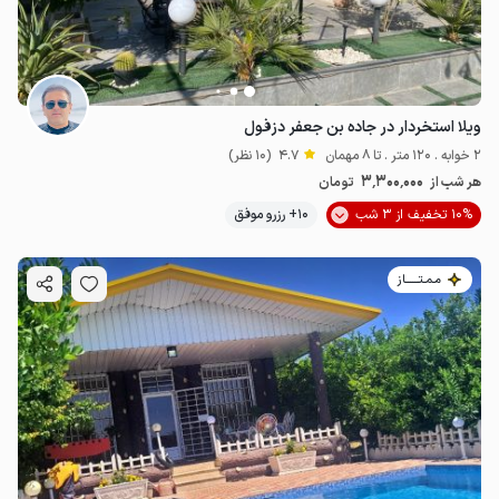
ویلا استخردار در جاده بن جعفر دزفول
2 خوابه . 120 متر . تا 8 مهمان
4.7
(10 نظر)
3٬300٬000
هر شب از
تومان
10% تخفیف از 3 شب
10+ رزرو موفق
مـمـتــــــاز