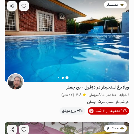
مـمـتــــــاز
ویلا باغ استخردار در دزفول - بن جعفر
1 خوابه . 100 متر . تا 8 مهمان
4.8
(22 نظر)
5٬000٬000
هر شب از
تومان
10% تخفیف از 3 شب
20+ رزرو موفق
مـمـتــــــاز