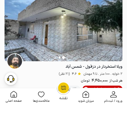
ویلا استخردار در دزفول - شمس آباد
2 خوابه . 100 متر . تا 9 مهمان
4.6
(21 نظر)
4٬450٬000
هر شب از
تومان
20% تخفیف از 5 شب
20+ رزرو موفق
OpenStreetMap
©
نقشه
ورود / ثبت‌نام
میزبان شوید
علاقه‌مندی‌ها
صفحه اصلی
مـمـتــــــاز
رزرو فوری