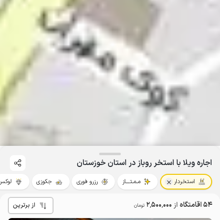
اجاره ویلا با استخر روباز در استان خوزستان
استخردار
مـمـتــــاز
رزرو فوری
جکوزی
لوکس
54 اقامتگاه
از
2٬500٬000
از برترین
تومان