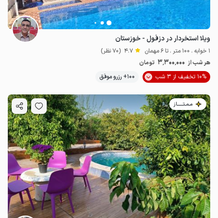
ویلا استخردار در دزفول - خوزستان
1 خوابه . 100 متر . تا 6 مهمان
4.7
(70 نظر)
3٬300٬000
هر شب از
تومان
10% تخفیف از 3 شب
100+ رزرو موفق
مـمـتــــــاز