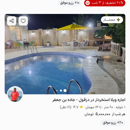
20% تخفیف از 3 شب
10+ رزرو موفق
مـمـتــــــاز
اجاره ویلا استخردار در دزفول - جاده بن جعفر
1 خوابه . 80 متر . تا 14 مهمان
4.7
(18 نظر)
5٬000٬000
هر شب از
تومان
20+ رزرو موفق