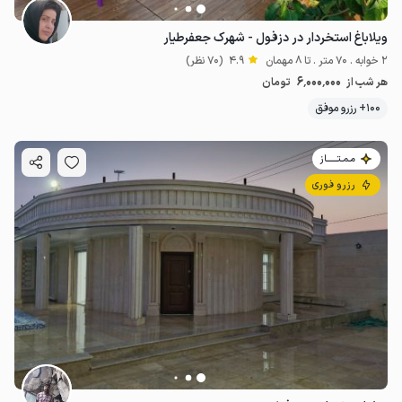
ویلاباغ استخردار در دزفول - شهرک جعفرطیار
2 خوابه . 70 متر . تا 8 مهمان
4.9
(70 نظر)
6٬000٬000
هر شب از
تومان
100+ رزرو موفق
مـمـتــــــاز
رزرو فوری