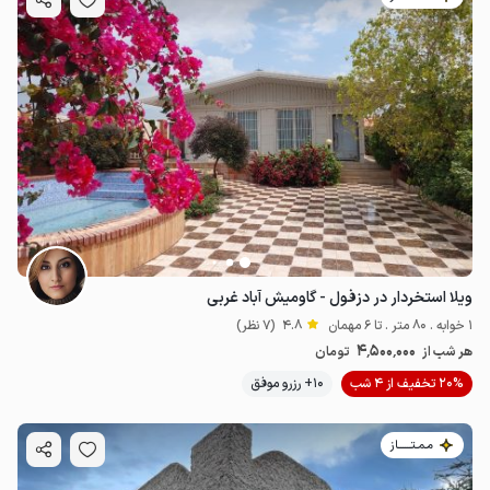
ویلا استخردار در دزفول - گاومیش آباد غربی
1 خوابه . 80 متر . تا 6 مهمان
4.8
(7 نظر)
4٬500٬000
هر شب از
تومان
20% تخفیف از 4 شب
10+ رزرو موفق
مـمـتــــــاز