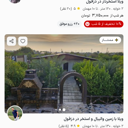
ویلا استخردار در دزفول
2 خوابه . 120 متر . تا 10 مهمان
5
(20 نظر)
3٬750٬000
هر شب از
تومان
10% تخفیف از 5 شب
20+ رزرو موفق
مـمـتــــــاز
ویلا با زمین والیبال و استخر در دزفول
2 خوابه . 130 متر . تا 10 مهمان
4.9
(5 نظر)