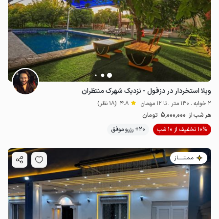
ویلا استخردار در دزفول - نزدیک شهرک منتظران
2 خوابه . 130 متر . تا 12 مهمان
4.8
(18 نظر)
5٬000٬000
هر شب از
تومان
10% تخفیف از 10 شب
20+ رزرو موفق
مـمـتــــــاز