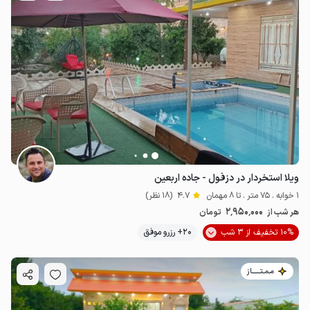
ویلا استخردار در دزفول - جاده اربعین
1 خوابه . 75 متر . تا 8 مهمان
4.7
(18 نظر)
2٬950٬000
هر شب از
تومان
10% تخفیف از 3 شب
20+ رزرو موفق
مـمـتــــــاز