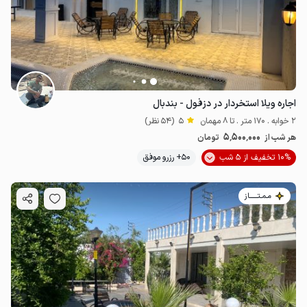
اجاره ویلا استخردار در دزفول - بندبال
2 خوابه . 170 متر . تا 8 مهمان
5
(54 نظر)
5٬500٬000
هر شب از
تومان
10% تخفیف از 5 شب
50+ رزرو موفق
مـمـتــــــاز
4.7
میلیون ت
4.8