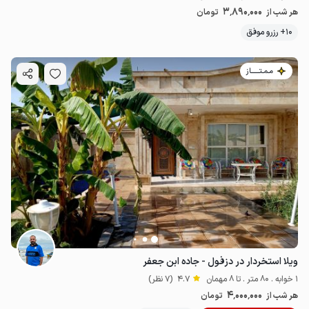
3٬890٬000
هر شب از
تومان
10+ رزرو موفق
مـمـتــــــاز
ویلا استخردار در دزفول - جاده ابن جعفر
1 خوابه . 80 متر . تا 8 مهمان
4.7
(7 نظر)
4٬000٬000
هر شب از
تومان