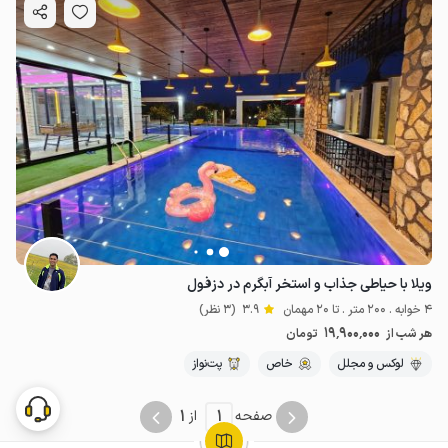
ویلا با حیاطی جذاب و استخر آبگرم در دزفول
4 خوابه . 200 متر . تا 20 مهمان
3.9
(3 نظر)
19٬900٬000
هر شب از
تومان
لوکس و مجلل
خاص
پت‌نواز
1
1
صفحه
از