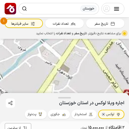
خوزستان
1
تاریخ سفر
تعداد نفرات
سایر فیلترها
برای مشاهده نتایج دقیق‌تر،
تاریخ سفر
و
تعداد نفرات
را انتخاب نمایید
اجاره ویلا لوکس در استان خوزستان
لوکس
استخردار
جکوزی
پت‌نواز
2 اقامتگاه
از
15٬000٬000
از برترین
تومان