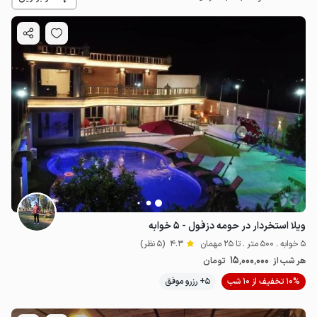
15
میلیون ت
4.3
ویلا استخردار در حومه دزفول - ۵ خوابه
5 خوابه . 500 متر . تا 25 مهمان
4.3
(5 نظر)
15٬000٬000
هر شب از
تومان
10% تخفیف از 10 شب
5+ رزرو موفق