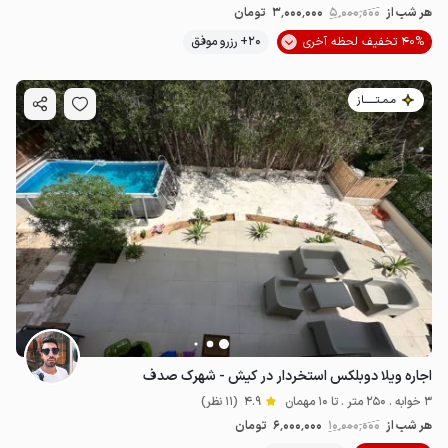
هر شب از
5٬000٬000
3٬000٬000
تومان
40% تخفیف لحظه آخری
20+ رزرو موفق
مـمـتــــــاز
اجاره ویلا دوبلکس استخردار در کیش - شهرک صدف
3 خوابه . 250 متر . تا 10 مهمان
4.9
(11 نظر)
هر شب از
10٬000٬000
6٬000٬000
تومان