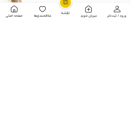
ویلا در کیش - دوبلکس ۴خوابه
OpenStreetMap
©
4 خوابه . 190 متر . تا 12 مهمان
4.6
(17 نظر)
نقشه
ورود / ثبت‌نام
میزبان شوید
علاقه‌مندی‌ها
صفحه اصلی
هر شب از
5٬900٬000
5٬310٬000
تومان
10% تخفیف لحظه آخری
20+ رزرو موفق
خانه مبله در کیش - شهرک صدف - یکخوابه