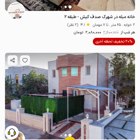
خانه مبله در شهرک صدف کیش - طبقه ۲
2 خوابه . 65 متر . تا 7 مهمان
4.1
(2 نظر)
هر شب از
2٬600٬000
2٬080٬000
تومان
20% تخفیف لحظه آخری