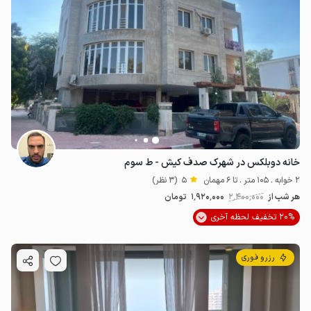
خانه دوبلکس در شهرک صدف کیش - ط سوم
2 خوابه . 105 متر . تا 6 مهمان
5
(3 نظر)
هر شب از
2٬400٬000
1٬920٬000
تومان
20% تخفیف لحظه آخری
رزرو فوری