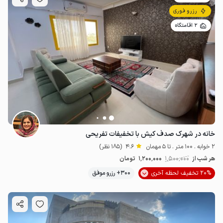
2.25
میلیون ت
4.7
رزرو فوری
2 اقامتگاه
خانه در شهرک صدف کیش با تخفیفات تفریحی
2 خوابه . 100 متر . تا 5 مهمان
4.6
(185 نظر)
هر شب از
1٬500٬000
1٬200٬000
تومان
20% تخفیف لحظه آخری
300+ رزرو موفق