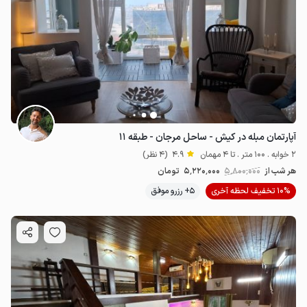
آپارتمان مبله در کیش - ساحل مرجان - طبقه ۱۱
2 خوابه . 100 متر . تا 4 مهمان
4.9
(4 نظر)
هر شب از
5٬800٬000
5٬220٬000
تومان
10% تخفیف لحظه آخری
5+ رزرو موفق