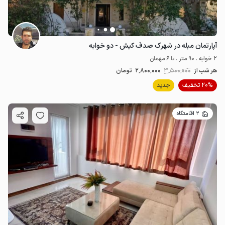
آپارتمان مبله در شهرک صدف کیش - دو خوابه
2 خوابه . 90 متر . تا 6 مهمان
هر شب از
3٬500٬000
2٬800٬000
تومان
20% تخفیف
جدید
2 اقامتگاه