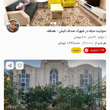
سوئیت مبله در شهرک صدف کیش - همکف
1 خوابه . 67 متر . تا 6 مهمان
هر شب از
1٬420٬000
1٬278٬000
تومان
10% تخفیف
جدید