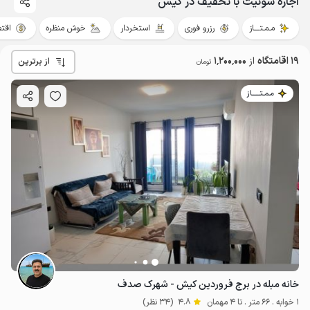
اجاره سوئیت با تخفیف در کیش
مـمـتــــاز
رزرو فوری
استخردار
خوش منظره
اقت
19 اقامتگاه
از
1٬200٬000
از برترین
تومان
مـمـتــــــاز
خانه مبله در برج فروردین کیش - شهرک صدف
1 خوابه . 66 متر . تا 4 مهمان
4.8
(34 نظر)