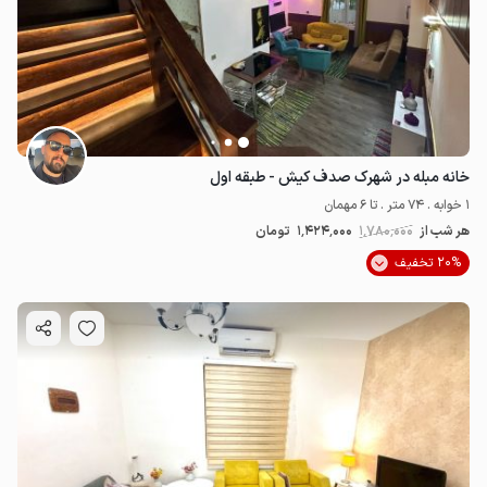
خانه مبله در شهرک صدف کیش - طبقه اول
1 خوابه . 74 متر . تا 6 مهمان
هر شب از
1٬780٬000
1٬424٬000
تومان
20% تخفیف