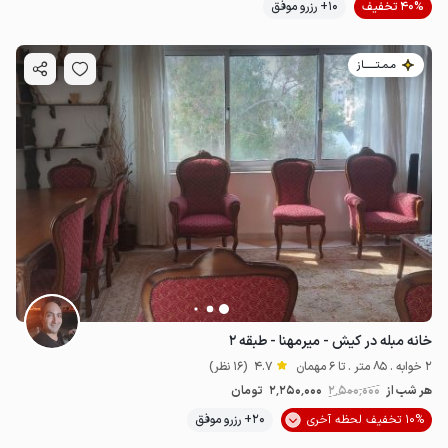
40% تخفیف
10+ رزرو موفق
مـمـتــــــاز
خانه مبله در کیش - میرمهنا - طبقه ۲
2 خوابه . 85 متر . تا 6 مهمان
4.7
(16 نظر)
هر شب از
2٬500٬000
2٬250٬000
تومان
10% تخفیف لحظه آخری
20+ رزرو موفق