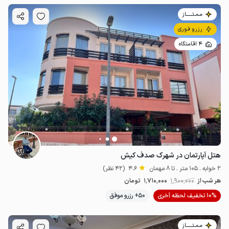
مـمـتــــــاز
رزرو فوری
4 اقامتگاه
هتل آپارتمان در شهرک صدف کیش
2 خوابه . 105 متر . تا 8 مهمان
4.6
(42 نظر)
هر شب از
1٬900٬000
1٬710٬000
تومان
10% تخفیف لحظه آخری
50+ رزرو موفق
مـمـتــــــاز