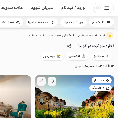
ورود / ثبت‌نام
میزبان شوید
علاقه‌مندی‌ها
تاریخ سفر
تعداد نفرات
محدوده اجاره‌بها
تعداد تخت 
برای مشاهده نتایج دقیق‌تر،
تاریخ سفر
و
تعداد نفرات
را انتخاب نمایید
اجاره سوئیت در کوتنا
مـمـتــــاز
اقتصادی
مهمان‌نواز
12 اقامتگاه
از
1٬150٬000
تومان
مـمـتــــــاز
10 اقامتگاه