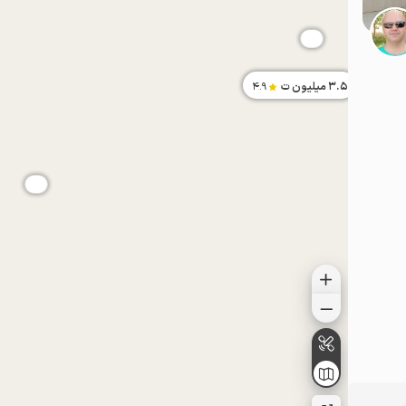
3.5
میلیون ت
4.9
موقعیت در نقشه