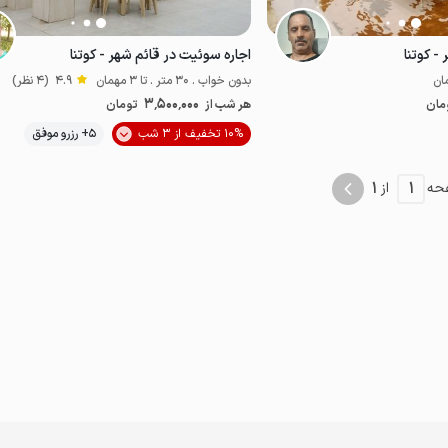
- کوتنا
اجاره سوئیت در قائم شهر - کوتنا
بدون خواب . 30 متر . تا 3 مهمان
4.9
(4 نظر)
3٬500٬000
مان
هر شب از
تومان
موقعیت در نقشه
موقعیت در نقشه
10% تخفیف از 3 شب
5+ رزرو موفق
1
1
حه
از