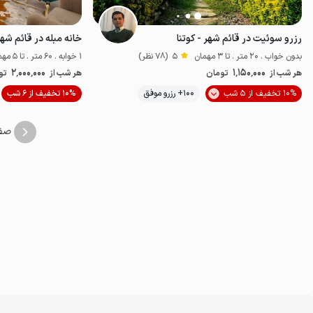
رزرو سوئیت در قائم شهر - کوتنا
خانه مبله در قائم شهر 
بدون خواب . 20 متر . تا 3 مهمان
5
(78 نظر)
1 خوابه . 60 متر . تا 5 مهمان
2٬000٬000
1٬150٬000
هر شب از
تومان
هر شب از
تو
10% تخفیف از 5 شب
100+ رزرو موفق
10% تخفیف از 6 شب
اقتصادی
صف