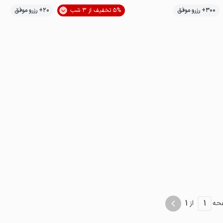
موقعیت در نقشه
300+ رزرو موفق
5% تخفیف از 3 شب
20+ رزرو موفق
پت‌نواز
1
1
حه
از