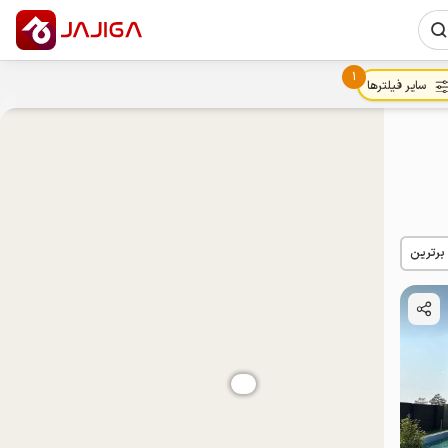
1
سایر فیلترها
 برترین