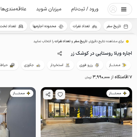
ورود / ثبت‌نام
میزبان شوید
علاقه‌مندی‌ها
تاریخ سفر
تعداد نفرات
محدوده اجاره‌بها
تعداد تخت 
برای مشاهده نتایج دقیق‌تر،
تاریخ سفر
و
تعداد نفرات
را انتخاب نمایید
اجاره ویلا روستایی در کوشک زر
مـمـتــــاز
رزرو فوری
استخردار
جکوزی
حیاط‌د
7 اقامتگاه
از
3٬990٬000
تومان
مـمـتــــــاز
مـمـتــــــاز