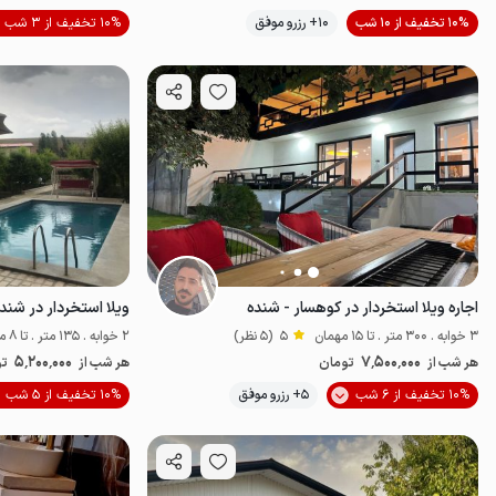
10% تخفیف از 10 شب
10+ رزرو موفق
10% تخفیف از 3 شب
پت‌نواز
اجاره ویلا استخردار در کوهسار - شنده
ویلا استخردار در شند
3 خوابه . 300 متر . تا 15 مهمان
5
(5 نظر)
2 خوابه . 135 متر . تا 8 مهمان
5٬200٬000
7٬500٬000
هر شب از
تومان
هر شب از
تو
موقعیت در نقشه
10% تخفیف از 6 شب
5+ رزرو موفق
10% تخفیف از 5 شب