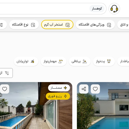
کوهسار
و اتاق
ویژگی‌های اقامتگاه
استخر آب گرم
نوع اقامتگاه
اط‌دار
پت‌نواز
ییلاقی
مهمان‌نواز
توان‌یابان
از
مـمـتــــــاز
رزرو فوری