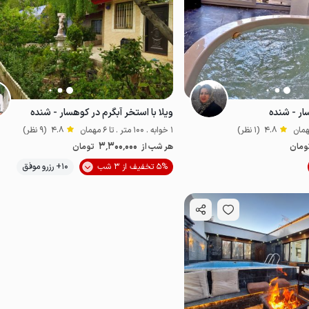
ار - شنده
ویلا با استخر آبگرم در کوهسار - شنده
4.8
(1 نظر)
1 خوابه . 100 متر . تا 6 مهمان
4.8
(9 نظر)
3٬300٬000
ومان
هر شب از
تومان
موقعیت در نقشه
موقعیت در نقشه
5% تخفیف از 3 شب
10+ رزرو موفق