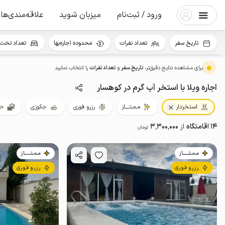
ورود / ثبت‌نام
میزبان شوید
علاقه‌مندی‌ها
تاریخ سفر
تعداد نفرات
محدوده اجاره‌بها
تعداد تخت 
برای مشاهده نتایج دقیق‌تر،
تاریخ سفر
و
تعداد نفرات
را انتخاب نمایید
اجاره ویلا با استخر آب گرم در کوهسار
استخردار
مـمـتــــاز
رزرو فوری
جکوزی
حی
14 اقامتگاه
از
3٬300٬000
تومان
مـمـتــــــاز
مـمـتــــــاز
رزرو فوری
رزرو فوری