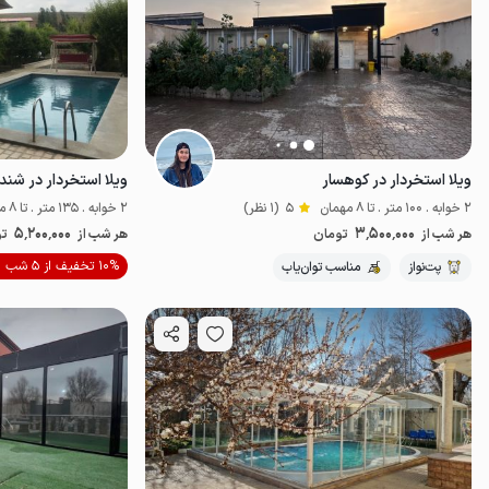
ویلا استخردار در کوهسار
ویلا استخردار در شند
2 خوابه . 100 متر . تا 8 مهمان
5
(1 نظر)
2 خوابه . 135 متر . تا 8 مهمان
5٬200٬000
3٬500٬000
هر شب از
تومان
هر شب از
تو
موقعیت در نقشه
10% تخفیف از 5 شب
پت‌نواز
مناسب توان‌یاب