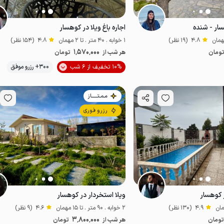
سار - شنده
اجاره باغ ویلا در کوهسار
4.8
(19 نظر)
1 خوابه . 40 متر . تا 2 مهمان
4.8
(154 نظر)
1٬570٬000
ومان
هر شب از
تومان
10% تخفیف از 6 شب
300+ رزرو موفق
پت‌نواز
مـمـتــــــاز
رزرو فوری
ر کوهسار
ویلا استخردار در کوهسار
4.9
(130 نظر)
2 خوابه . 90 متر . تا 15 مهمان
4.6
(9 نظر)
3٬800٬000
ومان
هر شب از
تومان