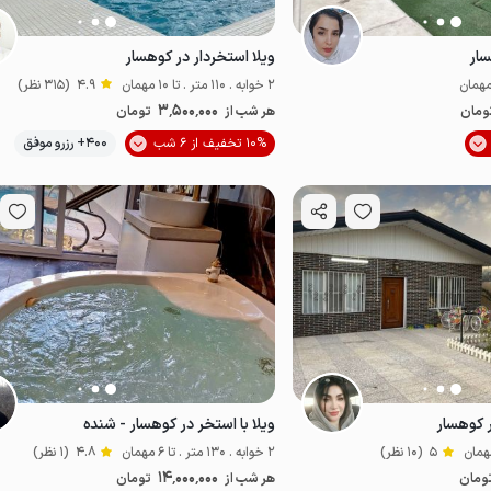
سار
ویلا استخردار در کوهسار
2 خوابه . 110 متر . تا 10 مهمان
4.9
(315 نظر)
3٬500٬000
ومان
هر شب از
تومان
10% تخفیف از 6 شب
400+ رزرو موفق
پت‌نواز
ر کوهسار
ویلا با استخر در کوهسار - شنده
5
(10 نظر)
2 خوابه . 130 متر . تا 6 مهمان
4.8
(1 نظر)
14٬000٬000
ومان
هر شب از
تومان