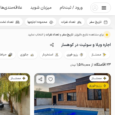
ورود / ثبت‌نام
میزبان شوید
علاقه‌مندی‌ها
تاریخ سفر
تعداد نفرات
محدوده اجاره‌بها
تعداد تخت 
برای مشاهده نتایج دقیق‌تر،
تاریخ سفر
و
تعداد نفرات
را انتخاب نمایید
اجاره ویلا و سوئیت در کوهسار
مـمـتــــاز
رزرو فوری
استخردار
جکوزی
حیاط‌د
23 اقامتگاه
از
1٬570٬000
تومان
مـمـتــــــاز
مـمـتــــــاز
رزرو فوری