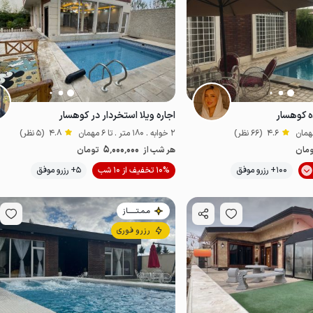
ه کوهسار
اجاره ویلا استخردار در کوهسار
4.6
(66 نظر)
2 خوابه . 180 متر . تا 6 مهمان
4.8
(5 نظر)
5٬000٬000
مان
هر شب از
تومان
موقعیت در نقشه
100+ رزرو موفق
10% تخفیف از 10 شب
5+ رزرو موفق
مـمـتــــــاز
رزرو فوری