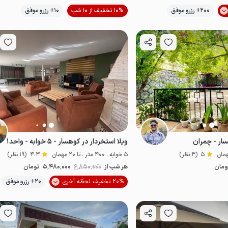
موقعیت در نقشه
موقعیت در نقشه
200+ رزرو موفق
10% تخفیف از 10 شب
10+ رزرو موفق
سار - چمران
ویلا استخردار در کوهسار - ۵ خوابه - واحد۱
5
(3 نظر)
5 خوابه . 400 متر . تا 20 مهمان
4.3
(19 نظر)
ومان
هر شب از
6٬850٬000
5٬480٬000
تومان
موقعیت در نقشه
موقعیت در نقشه
20% تخفیف لحظه آخری
20+ رزرو موفق