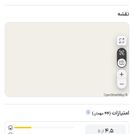
نقشه
OpenStreetMap
©
امتیازات
(
44
مهمان
)
4.5
از ۵