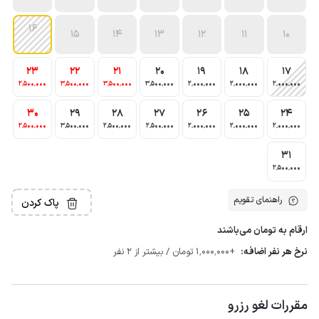
16
15
14
13
12
11
10
23
22
21
20
19
18
17
2٬500٬000
3٬500٬000
3٬500٬000
3٬500٬000
2٬000٬000
2٬000٬000
2٬000٬000
30
29
28
27
26
25
24
2٬500٬000
3٬500٬000
2٬500٬000
2٬500٬000
2٬000٬000
2٬000٬000
2٬000٬000
31
2٬500٬000
راهنمای تقویم
پاک کردن
ارقام به تومان می‌باشند
نرخ هر نفر اضافه:
+1٬000٬000 تومان / بیشتر از 2 نفر
مقررات لغو رزرو