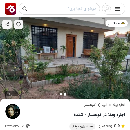
مـمـتــــــاز
1 از 17
اجاره ویلا
البرز
کوهسار
اجاره ویلا در کوهسار - شنده
4.5
(44 نظر)
100+ رزرو موفق
کد:
3239737