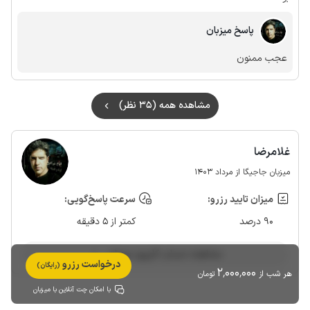
پاسخ میزبان
عجب ممنون
مشاهده همه (35 نظر)
غلامرضا
میزبان جاجیگا از مرداد 1403
میزان تایید رزرو:
سرعت پاسخ‌گویی:
90 درصد
کمتر از 5 دقیقه
مشاهده حساب کاربری میزبان
درخواست رزرو
(رایگان)
2٬000٬000
هر شب از
تومان
با امکان چت آنلاین با میزبان