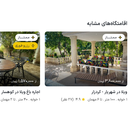
اقامتگاه‌های مشابه
مـمـتــــــاز
مـمـتــــــاز
رزرو فوری
1٬570٬000
3٬800٬000
از
تومان
از
تومان
ویلا در شهریار - کردزار
اجاره باغ ویلا در کوهسار
1 خوابه . 100 متر . تا 6 مهمان
4.9
(27 نظر)
1 خوابه . 40 متر . تا 2 مهمان