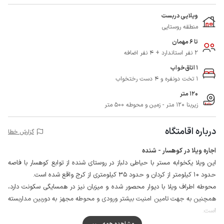
ویلایی دربست
منطقه روستایی
تا 6 مهمان
2 نفر استاندارد + 4 نفر اضافه
1 اتاق‌خواب
1 تخت دونفره و 4 دست رختخواب
120 متر
زیربنا 120 متر - زمین و محوطه 500 متر
درباره اقامتگاه
گزارش خطا
اجاره ویلا در کوهسار - شنده
این ویلا یکخوابه مستر با حیاطی دلباز در روستای شنده از توابع کوهسار با فاصه
حدود 10 کیلومتر از کردان و حدود 35 کیلومتری از کرج واقع شده است.
محوطه اطراف ویلا با دیوار محصور شده و میزبان نیز در همسایگی سکونت دارد،
همچنین به جهت تامین امنیت بیشتر ورودی و محوطه مجهز به دوربین مداربسته
است.
مهمانان گرامی می توانند برای تهیه مایحتاج روزانه خود از سوپرمارکت و نانوایی در
مشاهده همه