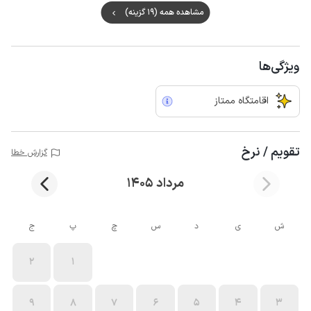
مشاهده همه (19 گزینه)
ویژگی‌ها
اقامتگاه ممتاز
تقویم / نرخ
گزارش خطا
مرداد 1405
ش
ی
د
س
چ
پ
ج
2
1
9
8
7
6
5
4
3