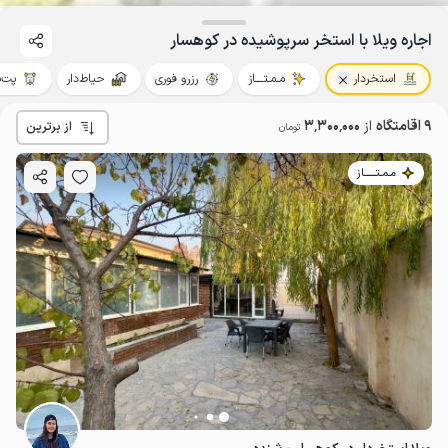
اجاره ویلا با استخر سرپوشیده در کوهسار
استخردار
مـمـتــــاز
رزرو فوری
حیاط‌دار
پت‌ن
9 اقامتگاه
از
3٬300٬000
از برترین
تومان
مـمـتــــــاز