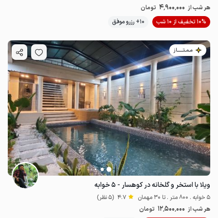
4٬900٬000
هر شب از
تومان
10% تخفیف از 10 شب
10+ رزرو موفق
مـمـتــــــاز
3.5
میلیون ت
5
ویلا با استخر و گلخانه در کوهسار - ۵ خوابه
5 خوابه . 800 متر . تا 30 مهمان
4.7
(5 نظر)
12٬500٬000
هر شب از
تومان