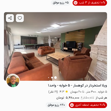
10% تخفیف از 3 شب
5+ رزرو موفق
ویلا استخردار در کوهسار - ۵ خوابه - واحد۱
5 خوابه . 400 متر . تا 20 مهمان
4.3
(19 نظر)
هر شب از
6٬850٬000
5٬480٬000
تومان
20% تخفیف لحظه آخری
20+ رزرو موفق