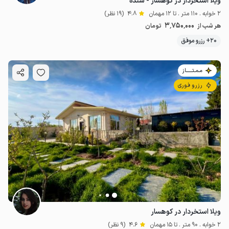
ویلا استخردار در کوهسار - شنده
2 خوابه . 110 متر . تا 12 مهمان
4.8
(19 نظر)
3٬750٬000
هر شب از
تومان
20+ رزرو موفق
مـمـتــــــاز
رزرو فوری
ویلا استخردار در کوهسار
2 خوابه . 90 متر . تا 15 مهمان
4.6
(9 نظر)