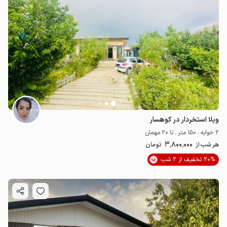
ویلا استخردار در کوهسار
2 خوابه . 150 متر . تا 20 مهمان
3٬800٬000
هر شب از
تومان
20% تخفیف از 2 شب