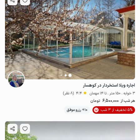
اجاره ویلا استخردار در کوهسار
3 خوابه . 150 متر . تا 14 مهمان
4.4
(8 نظر)
6٬500٬000
هر شب از
تومان
5% تخفیف از 3 شب
10+ رزرو موفق