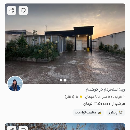
ویلا استخردار در کوهسار
2 خوابه . 100 متر . تا 8 مهمان
5
(1 نظر)
3٬500٬000
هر شب از
تومان
پت‌نواز
مناسب توان‌یاب