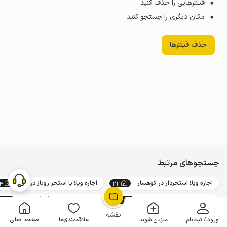
فیلترهایی را حذف کنید
مکان دیگری را جستجو کنید
حذف فیلترها
جستجوهای مرتبط
اجاره ویلا استخردار در کوهسار
اجاره ویلا با استخر روباز در کوهسار
4
22
اجاره ویلا در کردان
اجاره ویلا با استخر آب گرم در کوهسار
4
708
OpenStreetMap
©
نقشه
ورود / ثبت‌نام
میزبان شوید
علاقه‌مندی‌ها
صفحه اصلی