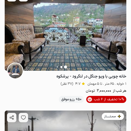
خانه چوبی با ویو جنگل در لنگرود - پرشکوه
1 خوابه . 65 متر . تا 5 مهمان
4.7
(37 نظر)
2٬000٬000
هر شب از
تومان
10% تخفیف از 6 شب
50+ رزرو موفق
مـمـتــــــاز