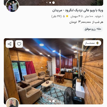
ویلا با ویو عالی نزدیک لنگرود - مریدان
1 خوابه . 100 متر . تا 4 مهمان
5
(46 نظر)
3٬000٬000
هر شب از
تومان
50+ رزرو موفق
مـمـتــــــاز