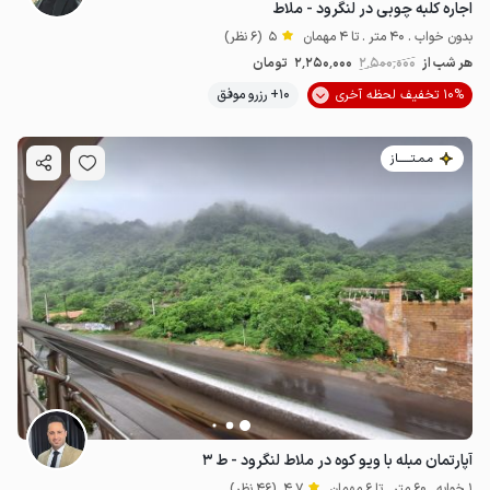
اجاره کلبه چوبی در لنگرود - ملاط
بدون خواب . 40 متر . تا 4 مهمان
5
(6 نظر)
هر شب از
2٬500٬000
2٬250٬000
تومان
10% تخفیف لحظه آخری
10+ رزرو موفق
مـمـتــــــاز
آپارتمان مبله با ویو کوه در ملاط لنگرود - ط ۳
1 خوابه . 60 متر . تا 6 مهمان
4.7
(46 نظر)