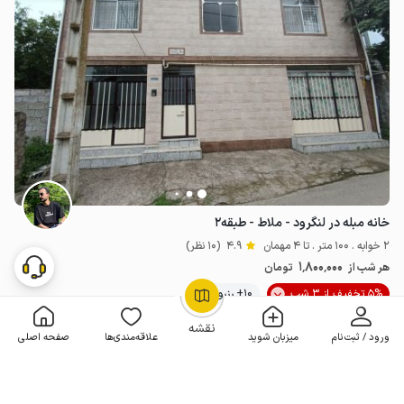
خانه مبله در لنگرود - ملاط - طبقه۲
2 خوابه . 100 متر . تا 4 مهمان
4.9
(10 نظر)
1٬800٬000
هر شب از
تومان
5% تخفیف از 3 شب
10+ رزرو موفق
OpenStreetMap
©
نقشه
ورود / ثبت‌نام
میزبان شوید
علاقه‌مندی‌ها
صفحه اصلی
مـمـتــــــاز