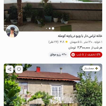
خانه تراس دار با ویو دریاچه کومله
1 خوابه . 120 متر . تا 5 مهمان
4.8
(26 نظر)
2٬300٬000
هر شب از
تومان
5% تخفیف از 5 شب
20+ رزرو موفق
مـمـتــــــاز
2.5
میلیون ت
4.9