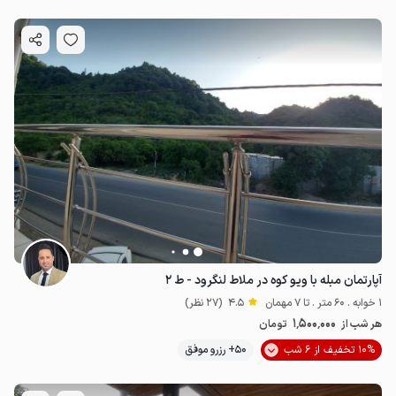
آپارتمان مبله با ویو کوه در ملاط لنگرود - ط ۲
1 خوابه . 60 متر . تا 7 مهمان
4.5
(27 نظر)
1٬500٬000
هر شب از
تومان
10% تخفیف از 6 شب
50+ رزرو موفق