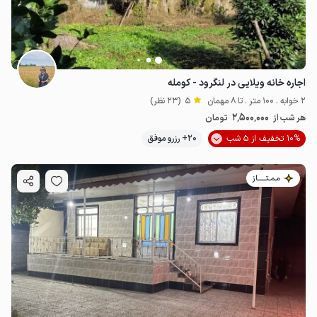
اجاره خانه ویلایی در لنگرود - کومله
2 خوابه . 100 متر . تا 8 مهمان
5
(23 نظر)
2٬500٬000
هر شب از
تومان
10% تخفیف از 5 شب
20+ رزرو موفق
مـمـتــــــاز