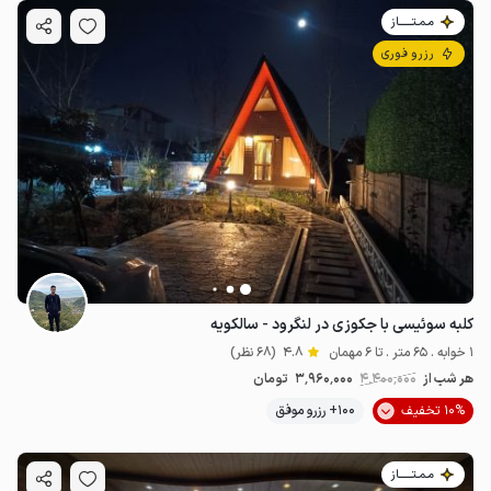
مـمـتــــــاز
رزرو فوری
کلبه سوئیسی با جکوزی در لنگرود - سالکویه
1 خوابه . 65 متر . تا 6 مهمان
4.8
(68 نظر)
هر شب از
4٬400٬000
3٬960٬000
تومان
10% تخفیف
100+ رزرو موفق
مـمـتــــــاز