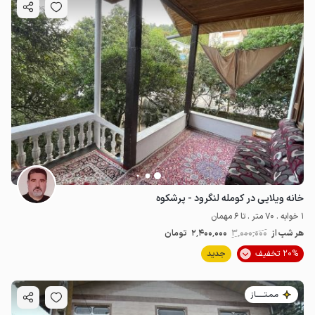
خانه ویلایی در کومله لنگرود - پرشکوه
1 خوابه . 70 متر . تا 6 مهمان
هر شب از
3٬000٬000
2٬400٬000
تومان
20% تخفیف
جدید
مـمـتــــــاز