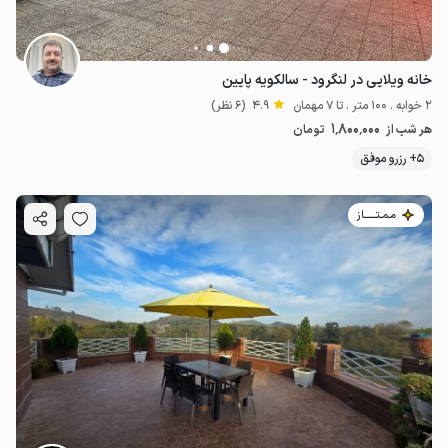
خانه ویلایی در لنگرود - سالکویه پایین
2 خوابه . 100 متر . تا 7 مهمان
4.9
(6 نظر)
1٬800٬000
هر شب از
تومان
5+ رزرو موفق
مـمـتــــــاز