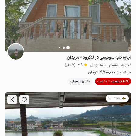
اجاره کلبه سوئیسی در لنگرود - مریدان
1 خوابه . 50 متر . تا 10 مهمان
4.9
(7 نظر)
2٬500٬000
هر شب از
تومان
10% تخفیف از 10 شب
10+ رزرو موفق
مـمـتــــــاز