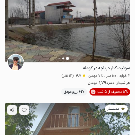
سوئیت کنار دریاچه در کومله
2 خوابه . 100 متر . تا 7 مهمان
4.7
(13 نظر)
1٬790٬000
هر شب از
تومان
5% تخفیف از 5 شب
20+ رزرو موفق
مـمـتــــــاز