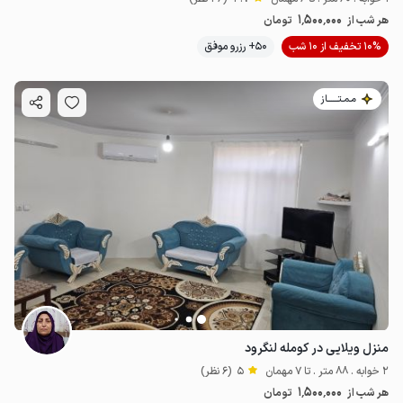
1٬500٬000
هر شب از
تومان
10% تخفیف از 10 شب
50+ رزرو موفق
مـمـتــــــاز
منزل ویلایی در کومله لنگرود
2 خوابه . 88 متر . تا 7 مهمان
5
(6 نظر)
1٬500٬000
هر شب از
تومان