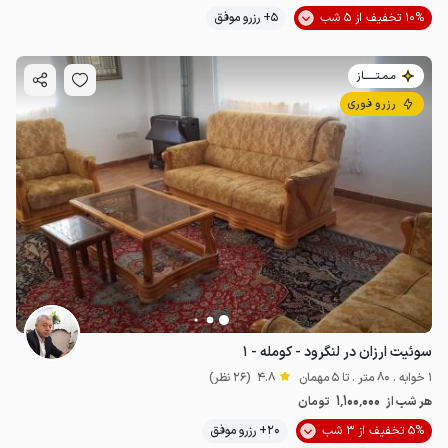
10% تخفیف از 5 شب
5+ رزرو موفق
مـمـتــــــاز
رزرو فوری
سوئیت ارزان در لنگرود - کومله - ۱
1 خوابه . 80 متر . تا 5 مهمان
4.8
(26 نظر)
1٬100٬000
هر شب از
تومان
5% تخفیف از 3 شب
20+ رزرو موفق