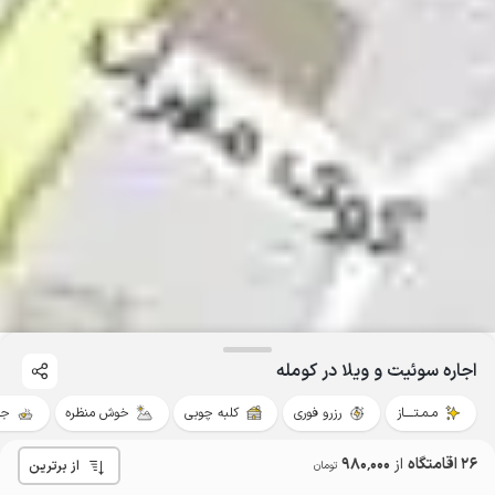
اجاره سوئیت و ویلا در کومله
مـمـتــــاز
رزرو فوری
کلبه چوبی
خوش منظره
جک
26 اقامتگاه
از
980٬000
از برترین
تومان