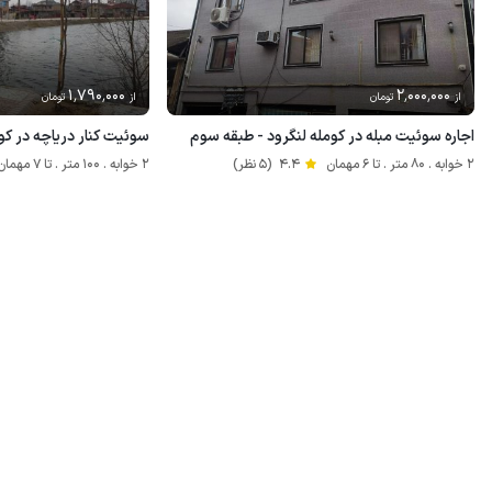
1٬790٬000
2٬000٬000
از
تومان
از
تومان
اجاره سوئیت مبله در کومله لنگرود - طبقه سوم
سوئیت کنار دریاچه در کو
2 خوابه . 80 متر . تا 6 مهمان
4.4
(5 نظر)
2 خوابه . 100 متر . تا 7 مهمان