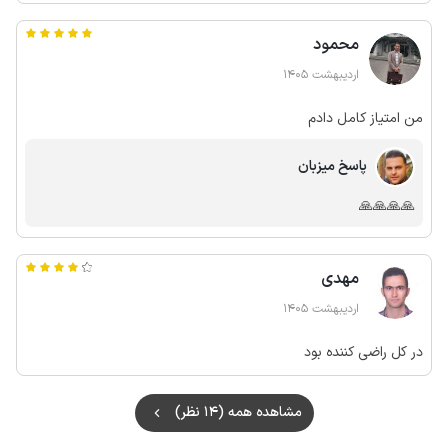
قطعا انتخاب من خواهد بود به نسبت هزینه رضایت بخش هست
محمود
اردیبهشت 1405
من امتیاز کامل دادم
پاسخ میزبان
🙏🙏🙏🙏
مهدی
اردیبهشت 1405
در کل راضی کننده بود
مشاهده همه (14 نظر)