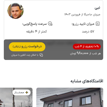
نبی
میزبان جاجیگا از فروردین 1403
میزان تایید رزرو:
سرعت پاسخ‌گویی:
57 درصد
کمتر از 4 دقیقه
مشاهده حساب کاربری میزبان
درخواست رزرو
10% تخفیف از 4 شب
(رایگان)
980٬000
هر شب از
تومان
با امکان چت آنلاین با میزبان
اقامتگاه‌های مشابه
مـمـتــــــاز