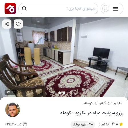
1 از 17
اجاره ویلا
گیلان
کومله
رزرو سوئیت مبله در لنگرود - کومله
4.8
(18 نظر)
20+ رزرو موفق
کد:
3215110