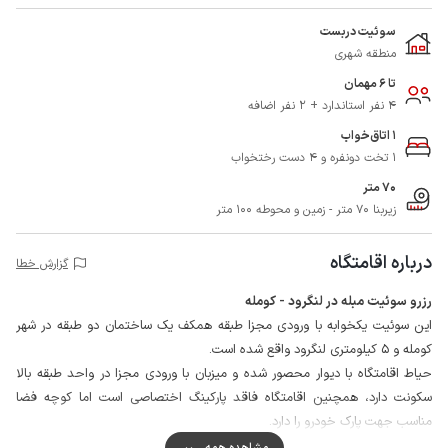
سوئیت دربست
منطقه شهری
تا 6 مهمان
4 نفر استاندارد + 2 نفر اضافه
1 اتاق‌خواب
1 تخت دونفره و 4 دست رختخواب
70 متر
زیربنا 70 متر - زمین و محوطه 100 متر
درباره اقامتگاه
گزارش خطا
رزرو سوئیت مبله در لنگرود - کومله
این سوئیت یکخوابه با ورودی مجزا طبقه همکف یک ساختمان دو طبقه در شهر
کومله و 5 کیلومتری لنگرود واقع شده است.
حیاط اقامتگاه با دیوار محصور شده و میزبان با ورودی مجزا در واحد طبقه بالا
سکونت دارد، همچنین اقامتگاه فاقد پارکینگ اختصاصی است اما کوچه فضا
مناسب جهت پارک خودرو را دارد.
مهمانان گرامی می توانند برای تهیه مایحتاج روزانه خود از سوپرمارکت و نانوایی در
مشاهده همه