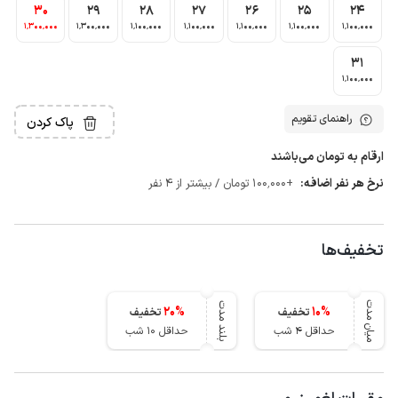
30
29
28
27
26
25
24
1٬300٬000
1٬300٬000
1٬100٬000
1٬100٬000
1٬100٬000
1٬100٬000
1٬100٬000
31
1٬100٬000
راهنمای تقویم
پاک کردن
ارقام به تومان می‌باشند
نرخ هر نفر اضافه:
+100٬000 تومان / بیشتر از 4 نفر
تخفیف‌ها
میان مدت
بلند مدت
20
%
10
%
تخفیف
تخفیف
حداقل 4 شب
حداقل 10 شب