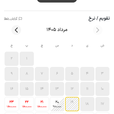
تقویم / نرخ
گزارش خطا
مرداد 1405
ش
ی
د
س
چ
پ
ج
2
1
9
8
7
6
5
4
3
16
15
14
13
12
11
10
23
22
21
20
19
18
17
1٬500٬000
1٬500٬000
1٬500٬000
980٬000