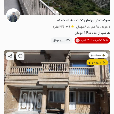
سوئیت در اورامان تخت - طبقه همکف
1 خوابه . 85 متر . تا 6 مهمان
4.9
(22 نظر)
1٬400٬000
هر شب از
تومان
10% تخفیف از 3 شب
20+ رزرو موفق
مـمـتــــــاز
رزرو فوری