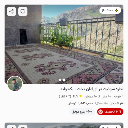
مـمـتــــــاز
اجاره سوئیت در اورامان تخت - یکخوابه
1 خوابه . 80 متر . تا 10 مهمان
4.9
(63 نظر)
هر شب از
1٬700٬000
1٬530٬000
تومان
10% تخفیف
100+ رزرو موفق