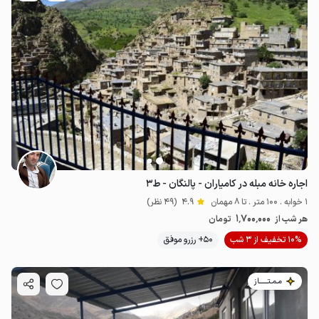
اجاره خانه مبله در کامیاران - پالنگان - ط۳
1 خوابه . 100 متر . تا 8 مهمان
4.9
(49 نظر)
1٬700٬000
هر شب از
تومان
10% تخفیف از 3 شب
50+ رزرو موفق
مـمـتــــــاز