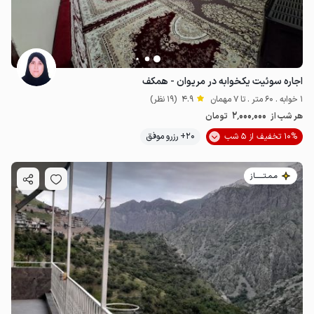
اجاره سوئیت یکخوابه در مریوان - همکف
1 خوابه . 60 متر . تا 7 مهمان
4.9
(19 نظر)
2٬000٬000
هر شب از
تومان
10% تخفیف از 5 شب
20+ رزرو موفق
مـمـتــــــاز