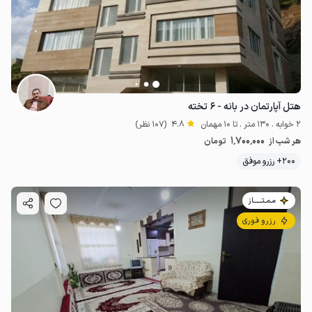
هتل آپارتمان در بانه - ۶ تخته
2 خوابه . 130 متر . تا 10 مهمان
4.8
(107 نظر)
1٬700٬000
هر شب از
تومان
200+ رزرو موفق
مـمـتــــــاز
1.7
میلیون ت
4.8
رزرو فوری
1.95
میلیون ت
4.8