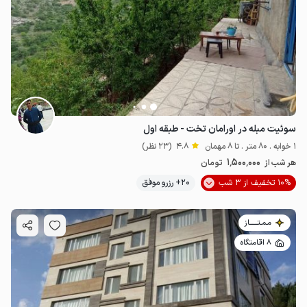
سوئیت مبله در اورامان تخت - طبقه اول
1 خوابه . 80 متر . تا 8 مهمان
4.8
(23 نظر)
1٬500٬000
هر شب از
تومان
10% تخفیف از 3 شب
20+ رزرو موفق
مـمـتــــــاز
8 اقامتگاه