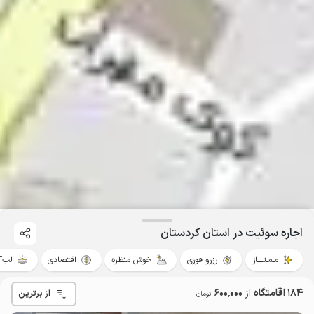
اجاره سوئیت در استان کردستان
مـمـتــــاز
رزرو فوری
خوش منظره
اقتصادی
لب‌آ
184 اقامتگاه
از
600٬000
از برترین
تومان