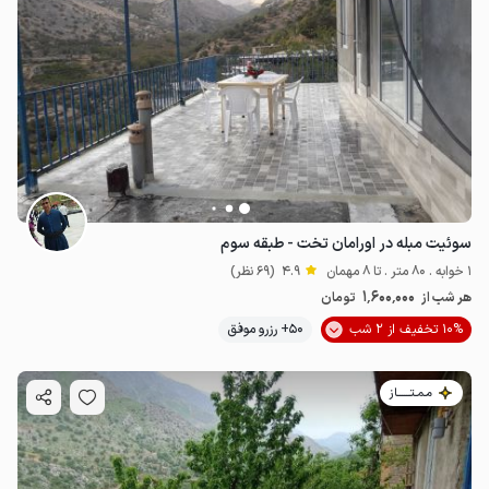
سوئیت مبله در اورامان تخت - طبقه سوم
1 خوابه . 80 متر . تا 8 مهمان
4.9
(69 نظر)
1٬600٬000
هر شب از
تومان
10% تخفیف از 2 شب
50+ رزرو موفق
مـمـتــــــاز