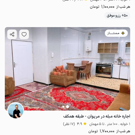
1٬100٬000
هر شب از
تومان
50+ رزرو موفق
مـمـتــــــاز
اجاره خانه مبله در مریوان - طبقه همکف
1 خوابه . 100 متر . تا 5 مهمان
4.9
(17 نظر)
1٬700٬000
هر شب از
تومان