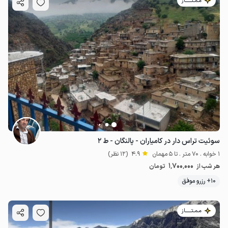
مـمـتــــــاز
سوئیت تراس دار در کامیاران - پالنگان - ط ۲
1 خوابه . 70 متر . تا 5 مهمان
4.9
(12 نظر)
1٬700٬000
هر شب از
تومان
10+ رزرو موفق
مـمـتــــــاز