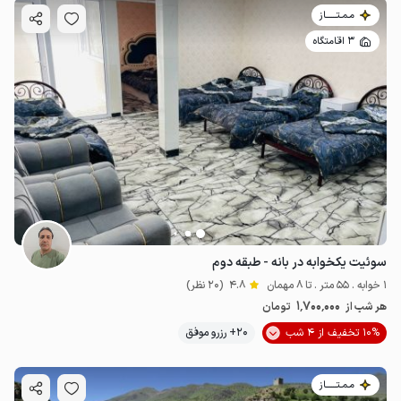
مـمـتــــــاز
3 اقامتگاه
سوئیت یکخوابه در بانه - طبقه دوم
1 خوابه . 55 متر . تا 8 مهمان
4.8
(20 نظر)
1٬700٬000
هر شب از
تومان
10% تخفیف از 4 شب
20+ رزرو موفق
مـمـتــــــاز