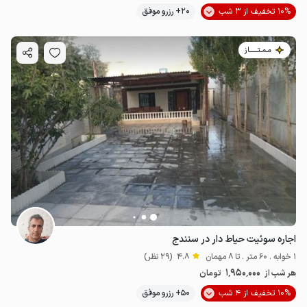
10% تخفیف از 3 شب
20+ رزرو موفق
مـمـتــــــاز
اجاره سوئیت حیاط دار در سنندج
1 خوابه . 60 متر . تا 8 مهمان
4.8
(29 نظر)
1٬950٬000
هر شب از
تومان
10% تخفیف از 4 شب
50+ رزرو موفق