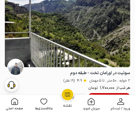
سوئیت در اورامان تخت - طبقه دوم
2 خوابه . 50 متر . تا 5 مهمان
4.9
(19 نظر)
1٬700٬000
هر شب از
تومان
10% تخفیف از 3 شب
20+ رزرو موفق
OpenStreetMap
©
نقشه
ورود / ثبت‌نام
میزبان شوید
علاقه‌مندی‌ها
صفحه اصلی
مـمـتــــــاز