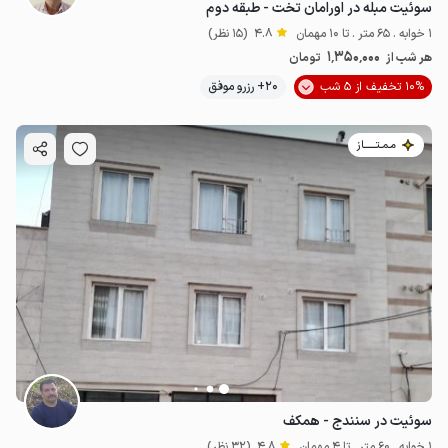
سوئیت مبله در اورامان تخت - طبقه دوم
1 خوابه . 65 متر . تا 10 مهمان
4.8
(15 نظر)
1٬350٬000
هر شب از
تومان
10% تخفیف از 5 شب
20+ رزرو موفق
مـمـتــــــاز
سوئیت در سنندج - همکف
1 خوابه . 60 متر . تا 4 مهمان
4.8
(32 نظر)