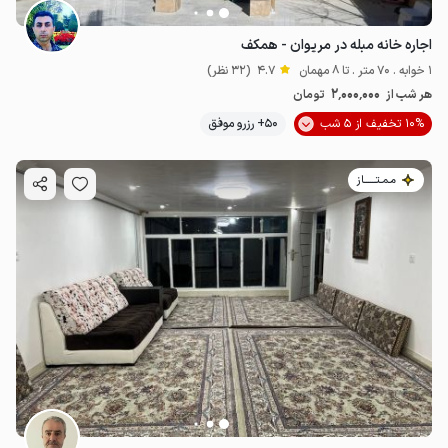
اجاره خانه مبله در مریوان - همکف
1 خوابه . 70 متر . تا 8 مهمان
4.7
(32 نظر)
2٬000٬000
هر شب از
تومان
10% تخفیف از 5 شب
50+ رزرو موفق
مـمـتــــــاز