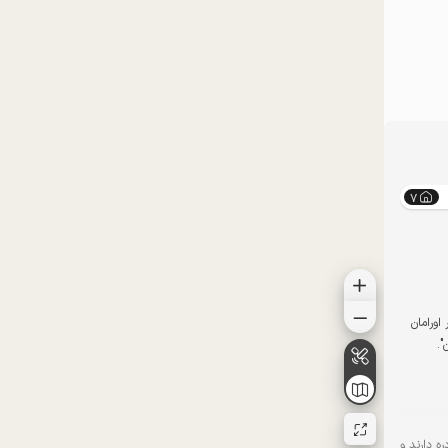
موقعیت در نقشه
7
اورامان
".
ره دارند و