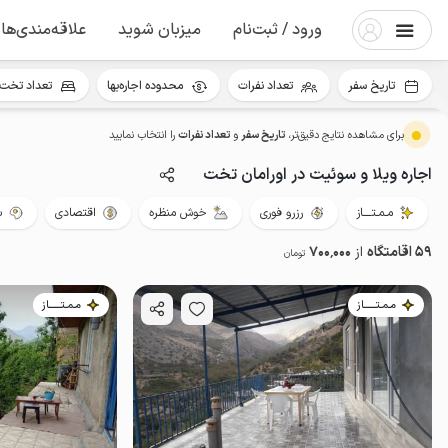
ورود / ثبت‌نام
میزبان شوید
علاقه‌مندی‌ها
تاریخ سفر
تعداد نفرات
محدوده اجاره‌بها
تعداد تخت 
برای مشاهده نتایج دقیق‌تر،
تاریخ سفر
و
تعداد نفرات
را انتخاب نمایید
اجاره ویلا و سوئیت در اورامان تخت
مـمـتــــاز
رزرو فوری
خوش منظره
اقتصادی
ب
59 اقامتگاه
از
700٬000
تومان
مـمـتــــــاز
مـمـتــــــاز