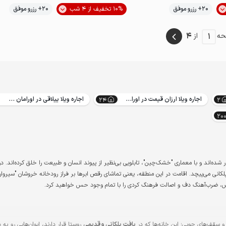
موقعیت در نقشه
موقعیت در نقشه
20+ رزرو موفق
10% تخفیف از 4 شب
20+ رزرو موفق
4
1
ه
از
اجاره ویلا ارزان قیمت در اورامان تخت
اجاره ویلا ییلاقی در اورامان تخت
24
2
20
ده‌اند و با معماری "خشک‌چین"، تابلویی بی‌نظیر از پیوند انسان و طبیعت را خلق کرده‌اند. در 
پلکانی می‌پیچد. اقامت در این منطقه، یعنی تماشای رقص ابرها بر فراز رودخانه خروشان "سیروان
‌اش، ضرب‌آهنگ دف و اصالت فرهنگ کردی را با تمام وجود حس خواهید کرد.
ی و سقف‌های چوبی؛ این خانه‌ها که در
بافت پلکانی و قدیمی
روستا قرار دارند، ایوان‌هایی رو به د