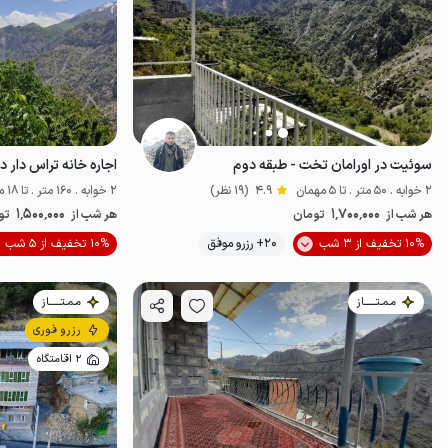
سوئیت در اورامان تخت - طبقه دوم
2 خوابه . 50 متر . تا 5 مهمان
4.9
(19 نظر)
2 خوابه . 160 متر . تا 18 مهمان
1٬500٬000
1٬700٬000
هر شب از
تومان
هر شب از
تو
موقعیت در نقشه
10% تخفیف از 3 شب
20+ رزرو موفق
10% تخفیف از 5 شب
مـمـتــــــاز
مـمـتــــــاز
رزرو فوری
2 اقامتگاه