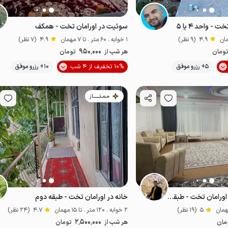
 - واحد ۴ یا ۵
سوئیت در اورامان تخت - همکف
4.9
(9 نظر)
1 خوابه . 60 متر . تا 7 مهمان
4.9
(7 نظر)
950٬000
ومان
هر شب از
تومان
موقعیت در نقشه
موقعیت در نقشه
5+ رزرو موفق
10% تخفیف از 4 شب
10+ رزرو موفق
مـمـتــــــاز
اجاره آپارتمان مبله در اورامان تخت - طبقه دوم
خانه در اورامان تخت - طبقه دوم
5
(19 نظر)
2 خوابه . 120 متر . تا 15 مهمان
4.7
(24 نظر)
2٬500٬000
مان
هر شب از
تومان