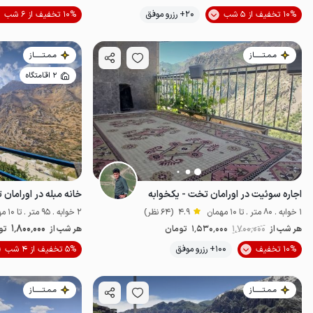
10% تخفیف از 5 شب
20+ رزرو موفق
10% تخفیف از 6 شب
اقتصادی
مـمـتــــــاز
مـمـتــــــاز
2 اقامتگاه
اجاره سوئیت در اورامان تخت - یکخوابه
خانه مبله در اورامان 
1 خوابه . 80 متر . تا 10 مهمان
4.9
(64 نظر)
2 خوابه . 95 متر . تا 10 مهمان
1٬800٬000
هر شب از
1٬700٬000
1٬530٬000
تومان
هر شب از
تو
10% تخفیف
100+ رزرو موفق
5% تخفیف از 4 شب
خوش منظره
مـمـتــــــاز
مـمـتــــــاز