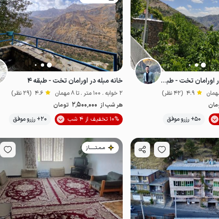
اجاره خانه تراس دار در اورامان تخت - طبقه دوم
خانه مبله در اورامان تخت - طبقه ۴
4.9
(42 نظر)
2 خوابه . 100 متر . تا 8 مهمان
4.6
(29 نظر)
2٬500٬000
مان
هر شب از
تومان
50+ رزرو موفق
10% تخفیف از 4 شب
20+ رزرو موفق
خوش منظره
اقتصادی
مـمـتــــــاز