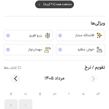
مشاهده همه (20 گزینه)
ویژگی‌ها
اقامتگاه ممتاز
رزرو فوری
خوش منظره
مهمان‌نواز
تقویم / نرخ
گزارش خطا
مرداد 1405
ش
ی
د
س
چ
پ
ج
2
1