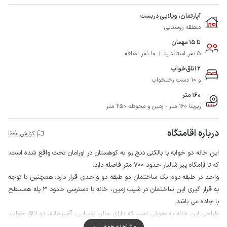
آپارتمان، ویلایی دربست
منطقه روستایی
تا 15 مهمان
5 نفر استاندارد + 10 نفر اضافه
2 اتاق‌خواب
و 10 دست رختخواب
160 متر
زیربنا 160 متر - زمین و محوطه 250 متر
درباره اقامتگاه
گزارش خطا
این خانه دو خوابه با بالکنی دنج رو به کوهستان در اورامان تخت واقع شده است،
که تا آرامگاه پیر شالیار حدود 700 متر فاصله دارد.
واحد در طبقه دوم یک ساختمان دو طبقه دو واحدی قرار دارد، همچنین با توجه
به قرار گیری این ساختمان در شیب زمین، خانه با دسترسی حدود 3 پله همسطح
با جاده می باشد.
طراحی این خانه به صورتی است که دارای سالن پذیرایی، آشپزخانه، دو اتاق خواب،
سرویس ایرانی و حمام با سرویس فرنگی می باشد، همچنین لازم به ذکر است یک
مشاهده همه