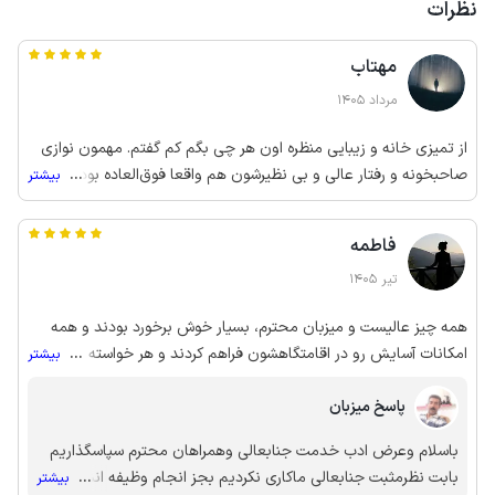
نظرات
مهتاب
مرداد 1405
از تمیزی خانه و زیبایی منظره اون هر چی بگم کم گفتم. مهمون نوازی
صاحبخونه و رفتار عالی و بی نظیرشون هم واقعا فوق‌العاده بود. به همه
...
بیشتر
پیشنهاد میکنم و اگر دوباره بخوام بیام قطعا اینجا رو برای اقامت
انتخاب میکنم.
فاطمه
تیر 1405
همه چیز عالیست و میزبان محترم، بسیار خوش برخورد بودند و همه
امکانات آسایش رو در اقامتگاهشون فراهم کردند و هر خواسته ای
...
بیشتر
داشتیم از هیچ کمکی دریغ نمی‌کردند. با اینکه تعداد ما زیاد بود و 14
پاسخ میزبان
نفر بودیم متراژ فضا و تعداد رختخواب و وسایل کاملا برای ما مناسب
بود.
باسلام وعرض ادب خدمت جنابعالی وهمراهان محترم سپاسگذاریم
بابت نظرمثبت جنابعالی ماکاری نکردیم بجز انجام وظیفه انشاالله
...
بیشتر