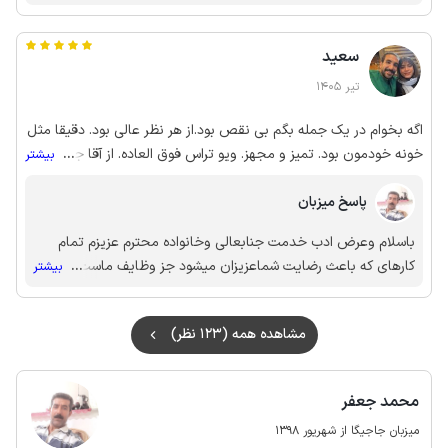
توانسته باشیم رضایت همه عزیزان راجلب کنیم به امیددیدارمجدد
سعید
تیر 1405
اگه بخوام در یک جمله بگم بی نقص بود.از هر نظر عالی بود. دقیقا مثل
خونه خودمون بود. تمیز و مجهز. ویو تراس فوق العاده. از آقا جعفر ام
...
بیشتر
خیلی تشکر میکنم مرد شریف و نازنین از هیچ راهنمایی ای دریغ نکرد
پاسخ میزبان
ازش تشکر میکنم. حتما بازم مهمونشون خواهیم بود.
باسلام وعرض ادب خدمت جنابعالی وخانواده محترم عزیزم تمام
کارهای که باعث رضایت شماعزیزان میشود جز وظایف ماست
...
بیشتر
شمالطفی که درحق میزبان میکنید انهارا نادیده نمگیرید
بسیارسپاسگذاریم اززحمات جنابعالی برای توضیح ورای مثبت که وارد
مشاهده همه (123 نظر)
کردین به امیددیدارمجدد
محمد جعفر
میزبان جاجیگا از شهریور 1398