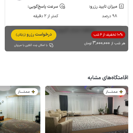
میزان تایید رزرو:
سرعت پاسخ‌گویی:
98 درصد
کمتر از 2 دقیقه
مشاهده حساب کاربری میزبان
درخواست رزرو
10% تخفیف از 6 شب
(رایگان)
3٬000٬000
هر شب از
تومان
با امکان چت آنلاین با میزبان
اقامتگاه‌های مشابه
مـمـتــــــاز
مـمـتــــــاز