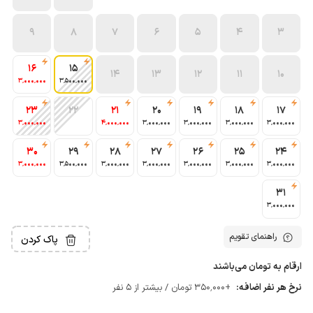
9
8
7
6
5
4
3
16
15
14
13
12
11
10
3٬000٬000
3٬500٬000
23
22
21
20
19
18
17
3٬000٬000
4٬000٬000
3٬000٬000
3٬000٬000
3٬000٬000
3٬000٬000
30
29
28
27
26
25
24
3٬000٬000
3٬500٬000
3٬000٬000
3٬000٬000
3٬000٬000
3٬000٬000
3٬000٬000
31
3٬000٬000
راهنمای تقویم
پاک کردن
ارقام به تومان می‌باشند
نرخ هر نفر اضافه:
+350٬000 تومان / بیشتر از 5 نفر