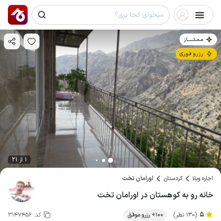
مـمـتــــــاز
رزرو فوری
1 از 21
اجاره ویلا
کردستان
اورامان تخت
خانه رو به کوهستان در اورامان تخت
5
(130 نظر)
100+ رزرو موفق
کد:
3147456