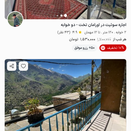
اجاره سوئیت در اورامان تخت - دو خوابه
2 خوابه . 120 متر . تا 12 مهمان
4.9
(43 نظر)
هر شب از
1٬700٬000
1٬530٬000
تومان
10% تخفیف
50+ رزرو موفق