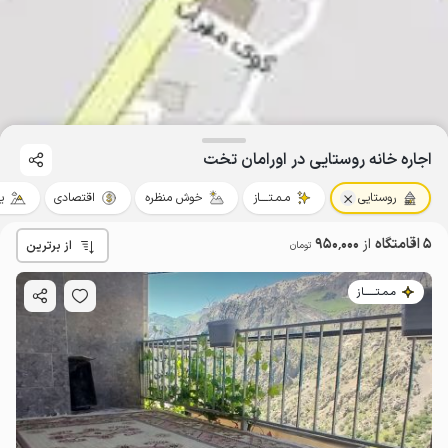
اجاره خانه روستایی در اورامان تخت
روستایی
مـمـتــــاز
خوش منظره
اقتصادی
ی
5 اقامتگاه
از
950٬000
از برترین
تومان
مـمـتــــــاز