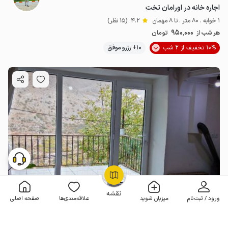
اجاره خانه در اورامان تخت
1 خوابه . 80 متر . تا 8 مهمان
4.2
(15 نظر)
950٬000
هر شب از
تومان
10% تخفیف از 2 شب
10+ رزرو موفق
OpenStreetMap
©
نقشه
ورود / ثبت‌نام
میزبان شوید
علاقه‌مندی‌ها
صفحه اصلی
اجاره منزل مبله در اورامان تخت