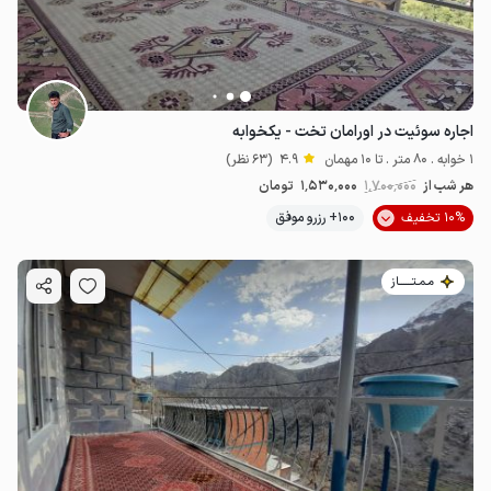
اجاره سوئیت در اورامان تخت - یکخوابه
1 خوابه . 80 متر . تا 10 مهمان
4.9
(63 نظر)
هر شب از
1٬700٬000
1٬530٬000
تومان
10% تخفیف
100+ رزرو موفق
مـمـتــــــاز
950٬000
ت
4.2