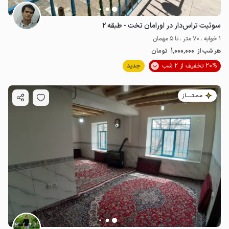
سوئیت تراس‌دار در اورامان‌ تخت - طبقه ۲
1 خوابه . 70 متر . تا 5 مهمان
1٬000٬000
هر شب از
تومان
20% تخفیف از 2 شب
جدید
مـمـتــــــاز