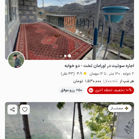
اجاره سوئیت در اورامان تخت - دو خوابه
2 خوابه . 120 متر . تا 12 مهمان
4.9
(43 نظر)
هر شب از
1٬700٬000
1٬530٬000
تومان
10% تخفیف لحظه آخری
50+ رزرو موفق
مـمـتــــــاز