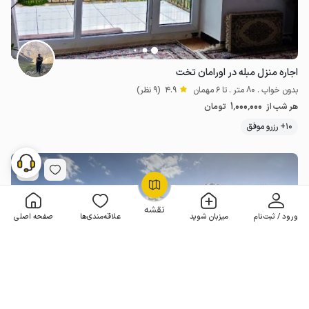
اجاره منزل مبله در اورامان تخت
بدون خواب . 80 متر . تا 6 مهمان
4.9
(9 نظر)
1٬000٬000
هر شب از
تومان
10+ رزرو موفق
OpenStreetMap
©
نقشه
ورود / ثبت‌نام
میزبان شوید
علاقه‌مندی‌ها
صفحه اصلی