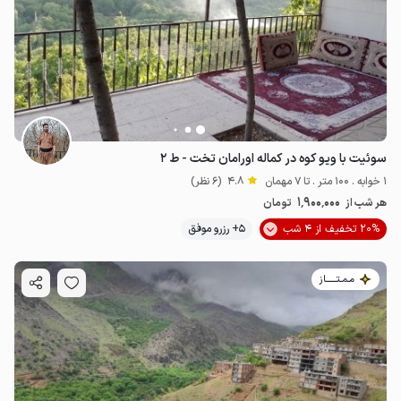
سوئیت با ویو کوه در کماله اورامان تخت - ط ۲
1 خوابه . 100 متر . تا 7 مهمان
4.8
(6 نظر)
1٬900٬000
هر شب از
تومان
20% تخفیف از 4 شب
5+ رزرو موفق
مـمـتــــــاز