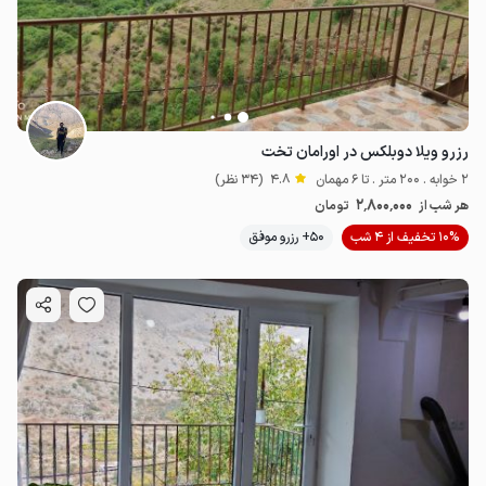
رزرو ویلا دوبلکس در اورامان تخت
2 خوابه . 200 متر . تا 6 مهمان
4.8
(34 نظر)
2٬800٬000
هر شب از
تومان
10% تخفیف از 4 شب
50+ رزرو موفق