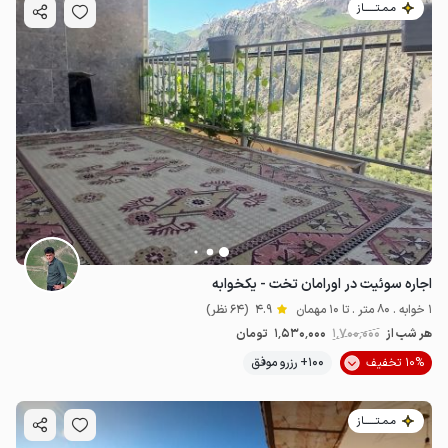
مـمـتــــــاز
اجاره سوئیت در اورامان تخت - یکخوابه
1 خوابه . 80 متر . تا 10 مهمان
4.9
(64 نظر)
هر شب از
1٬700٬000
1٬530٬000
تومان
10% تخفیف
100+ رزرو موفق
مـمـتــــــاز