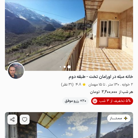
خانه مبله در اورامان تخت - طبقه دوم
2 خوابه . 130 متر . تا 15 مهمان
4.8
(31 نظر)
2٬200٬000
هر شب از
تومان
5% تخفیف از 3 شب
20+ رزرو موفق
2.8
میلیون ت
4.8
مـمـتــــــاز