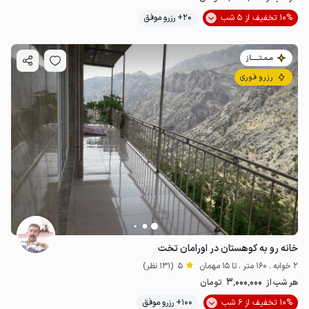
10% تخفیف از 5 شب
20+ رزرو موفق
مـمـتــــــاز
رزرو فوری
خانه رو به کوهستان در اورامان تخت
2 خوابه . 160 متر . تا 15 مهمان
5
(131 نظر)
3٬000٬000
هر شب از
تومان
10% تخفیف از 6 شب
100+ رزرو موفق