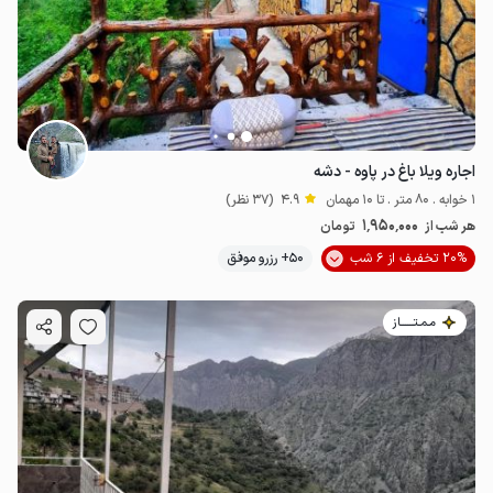
اجاره ویلا باغ در پاوه - دشه
1 خوابه . 80 متر . تا 10 مهمان
4.9
(37 نظر)
1٬950٬000
هر شب از
تومان
20% تخفیف از 6 شب
50+ رزرو موفق
مـمـتــــــاز
1
میلیون ت
4.8