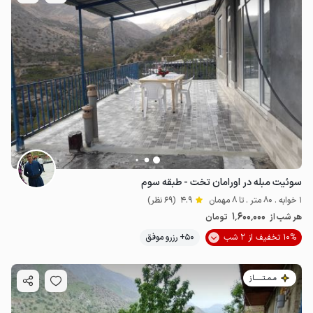
سوئیت مبله در اورامان تخت - طبقه سوم
1 خوابه . 80 متر . تا 8 مهمان
4.9
(69 نظر)
1٬600٬000
هر شب از
تومان
10% تخفیف از 2 شب
50+ رزرو موفق
مـمـتــــــاز