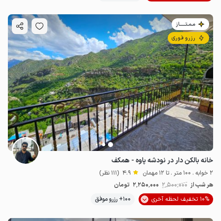
مـمـتــــــاز
رزرو فوری
خانه بالکن دار در نودشه پاوه - همکف
2 خوابه . 100 متر . تا 12 مهمان
4.9
(111 نظر)
هر شب از
2٬500٬000
2٬250٬000
تومان
10% تخفیف لحظه آخری
100+ رزرو موفق