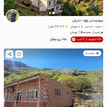
سوئیت در پاوه - داریان
1 خوابه . 100 متر . تا 10 مهمان
4.9
(49 نظر)
1٬500٬000
هر شب از
تومان
5% تخفیف از 3 شب
50+ رزرو موفق
مـمـتــــــاز