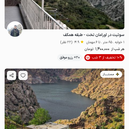
سوئیت در اورامان تخت - طبقه همکف
1 خوابه . 85 متر . تا 6 مهمان
4.9
(22 نظر)
1٬400٬000
هر شب از
تومان
10% تخفیف از 3 شب
20+ رزرو موفق
مـمـتــــــاز