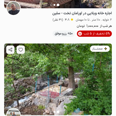
اجاره خانه ویلایی در اورامان تخت - سلین
2 خوابه . 110 متر . تا 10 مهمان
4.8
(41 نظر)
1٬000٬000
هر شب از
تومان
5% تخفیف از 5 شب
50+ رزرو موفق
مـمـتــــــاز