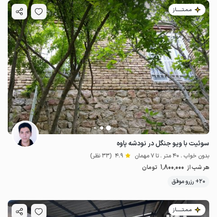
مـمـتــــــاز
سوئیت با ویو جنگل در نودشه پاوه
بدون خواب . 40 متر . تا 7 مهمان
4.9
(33 نظر)
1٬800٬000
هر شب از
تومان
20+ رزرو موفق
مـمـتــــــاز