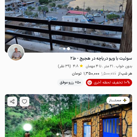
سوئیت با ویو دریاچه در هجیج - ط۲
بدون خواب . 21 متر . تا 4 مهمان
4.8
(39 نظر)
هر شب از
1٬500٬000
1٬350٬000
تومان
10% تخفیف لحظه آخری
50+ رزرو موفق
مـمـتــــــاز