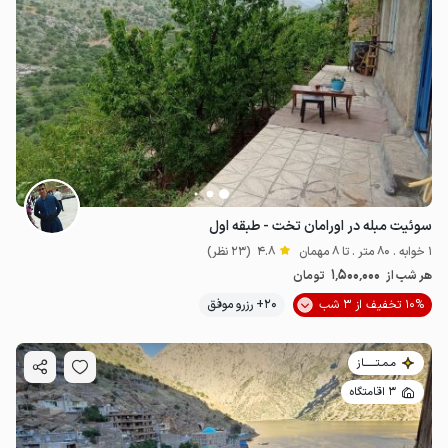
سوئیت مبله در اورامان تخت - طبقه اول
1 خوابه . 80 متر . تا 8 مهمان
4.8
(23 نظر)
1٬500٬000
هر شب از
تومان
10% تخفیف از 3 شب
20+ رزرو موفق
مـمـتــــــاز
3 اقامتگاه