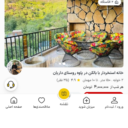
2 اقامتگاه
خانه استخردار با بالکن در پاوه روستای داریان
2 خوابه . 150 متر . تا 10 مهمان
4.9
(35 نظر)
4٬000٬000
هر شب از
تومان
10% تخفیف از 3 شب
50+ رزرو موفق
OpenStreetMap
©
نقشه
ورود / ثبت‌نام
میزبان شوید
علاقه‌مندی‌ها
صفحه اصلی
مـمـتــــــاز