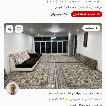
2 خوابه . 100 متر . تا 10 مهمان
4.8
(22 نظر)
هر شب از
4٬500٬000
4٬050٬000
تومان
10% تخفیف لحظه آخری
20+ رزرو موفق
مـمـتــــــاز
سوئیت مبله در اورامان تخت - طبقه دوم
1 خوابه . 65 متر . تا 10 مهمان
4.8
(15 نظر)
1٬350٬000
هر شب از
تومان