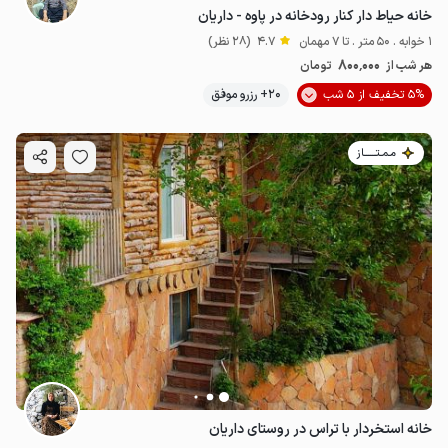
خانه حیاط دار کنار رودخانه در پاوه - داریان
1 خوابه . 50 متر . تا 7 مهمان
4.7
(28 نظر)
800٬000
هر شب از
تومان
5% تخفیف از 5 شب
20+ رزرو موفق
مـمـتــــــاز
خانه استخردار با تراس در روستای داریان