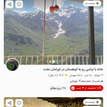
مـمـتــــــاز
خانه با تراسی رو به کوهستان در اورامان تخت
3 خوابه . 110 متر . تا 15 مهمان
4.8
(10 نظر)
2٬000٬000
هر شب از
تومان
10% تخفیف از 4 شب
10+ رزرو موفق
مـمـتــــــاز