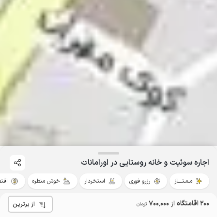
اجاره سوئیت و خانه روستایی در اورامانات
مـمـتــــاز
رزرو فوری
استخردار
خوش منظره
اقت
200 اقامتگاه
از
700٬000
از برترین
تومان