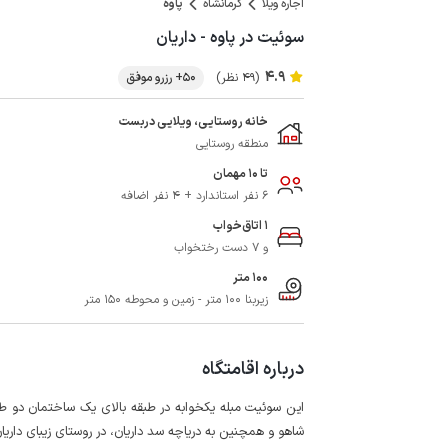
اجاره ویلا
کرمانشاه
پاوه
سوئیت در پاوه - داریان
4.9
(49 نظر)
50+ رزرو موفق
خانه روستایی، ویلایی دربست
منطقه روستایی
تا 10 مهمان
6 نفر استاندارد + 4 نفر اضافه
1 اتاق‌خواب
و 7 دست رختخواب
100 متر
زیربنا 100 متر - زمین و محوطه 150 متر
درباره اقامتگاه
این سوئیت مبله یکخوابه در طبقه بالای یک ساختمان دو طبق
شاهو و همچنین به دریاچه سد داریان، در روستای زیبای داریان در فاصله حدود 20 کیلومت