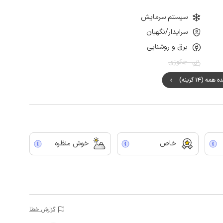
سیستم سرمایش
سرایدار/نگهبان
برق و روشنایی
جکوزی
مه (14 گزینه)
خاص
خوش منظره
گزارش خطا