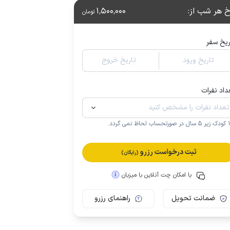
خ هر شب از
:
1٬500٬000
تومان
ریخ سفر
تاریخ ورود
تاریخ خروج
داد نفرات
.
ثبت درخواست رزرو
(رایگان)
با امکان چت آنلاین با میزبان
ضمانت تحویل
راهنمای رزرو