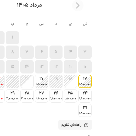
مرداد 1405
ش
ی
د
س
چ
پ
1
8
7
6
5
4
3
15
14
13
12
11
10
3
22
21
20
19
18
17
000
1٬800٬000
1٬800٬000
0
29
28
27
26
25
24
000
3٬000٬000
3٬000٬000
1٬800٬000
1٬800٬000
1٬800٬000
1٬800٬000
31
1٬800٬000
راهنمای تقویم