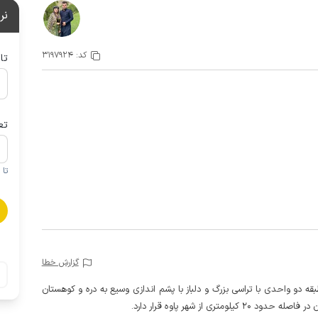
نر
کد:
3197924
تا
تع
تا 1 کودک زیر 5 سال در صورتحساب لحاظ نمی گردد
گزارش خطا
ه دو واحدی با تراسی بزرگ و دلباز با پشم اندازی وسیع به دره و کوهستان
ری از شهر پاوه قرار دارد.