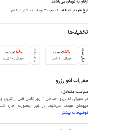
ارقام به تومان می‌باشند
نرخ هر نفر اضافه:
+300٬000 تومان / بیشتر از 6 نفر
تخفیف‌ها
میان مدت
بلند مدت
10
%
5
%
تخفیف
تخفیف
حداقل 3 شب
حداقل 10 شب
مقررات لغو رزرو
سیاست متعادل:
میهمان عودت می‌شود. در غیر اینصورت اجاره شب اول بعلاوه حداکثر 15 درص
توضیحات بیشتر