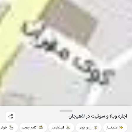
اجاره ویلا و سوئیت در لاهیجان
مـمـتــــاز
رزرو فوری
استخردار
کلبه چوبی
خوش 