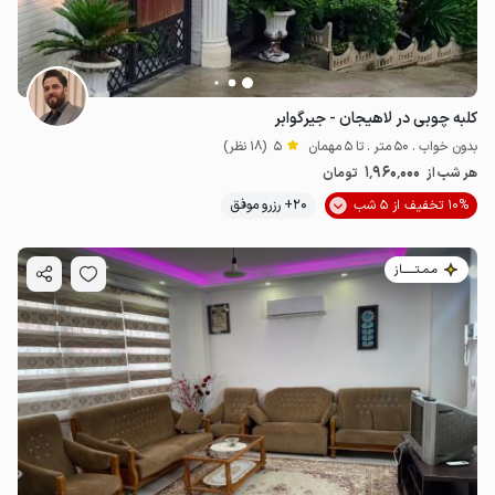
کلبه چوبی در لاهیجان - جیرگوابر
بدون خواب . 50 متر . تا 5 مهمان
5
(18 نظر)
1٬960٬000
هر شب از
تومان
10% تخفیف از 5 شب
20+ رزرو موفق
مـمـتــــــاز