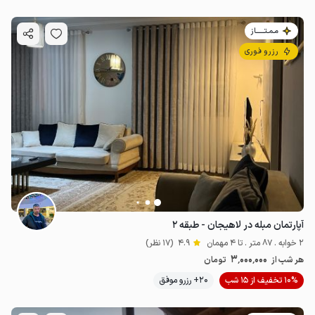
مـمـتــــــاز
رزرو فوری
آپارتمان مبله در لاهیجان - طبقه ۲
2 خوابه . 87 متر . تا 4 مهمان
4.9
(17 نظر)
3٬000٬000
هر شب از
تومان
10% تخفیف از 15 شب
20+ رزرو موفق