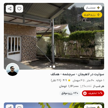
مـمـتــــــاز
رزرو فوری
سوئیت در لاهیجان - سرچشمه - همکف
1 خوابه . 60 متر . تا 6 مهمان
4.9
(28 نظر)
هر شب از
1٬290٬000
1٬161٬000
تومان
10% تخفیف
20+ رزرو موفق
مـمـتــــــاز