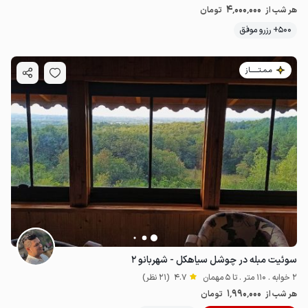
4٬000٬000
هر شب از
تومان
500+ رزرو موفق
مـمـتــــــاز
سوئیت مبله در چوشل سیاهکل - شهربانو ۲
2 خوابه . 110 متر . تا 5 مهمان
4.7
(21 نظر)
1٬990٬000
هر شب از
تومان