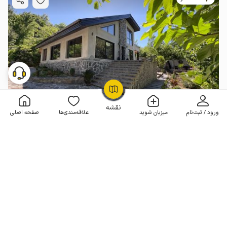
OpenStreetMap
©
نقشه
ورود / ثبت‌نام
میزبان شوید
علاقه‌مندی‌ها
صفحه اصلی
ویلا دوبلکس رو به کوه در لاهیجان - بیجارباغ
2 خوابه . 220 متر . تا 8 مهمان
4.9
(21 نظر)
8٬000٬000
هر شب از
تومان
10% تخفیف از 4 شب
20+ رزرو موفق
مـمـتــــــاز