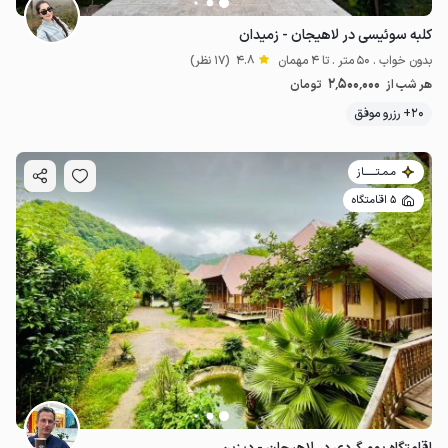
کلبه سوئیسی در لاهیجان - زمیدان
بدون خواب . 50 متر . تا 4 مهمان
4.8
(17 نظر)
2٬500٬000
هر شب از
تومان
20+ رزرو موفق
مـمـتــــــاز
5 اقامتگاه