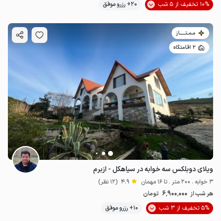
10% تخفیف از 5 شب
20+ رزرو موفق
مـمـتــــــاز
2 اقامتگاه
ویلای دوبلکس سه خوابه در سیاهکل - ازبرم
3 خوابه . 200 متر . تا 16 مهمان
4.9
(12 نظر)
6٬900٬000
هر شب از
تومان
5% تخفیف از 3 شب
10+ رزرو موفق