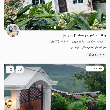
ویلا دوبلکس در سیاهکل - ازبرم
2 خوابه . 150 متر . تا 12 مهمان
4.9
(12 نظر)
2٬500٬000
هر شب از
تومان
10+ رزرو موفق
مـمـتــــــاز