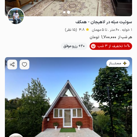
سوئیت مبله در لاهیجان - همکف
1 خوابه . 60 متر . تا 5 مهمان
4.8
(15 نظر)
1٬700٬000
هر شب از
تومان
10% تخفیف از 3 شب
20+ رزرو موفق
مـمـتــــــاز