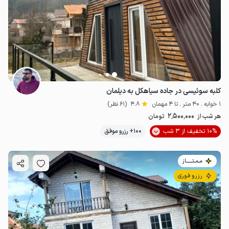
1.7
میلیون ت
4.8
2.4
میلیون ت
4.8
کلبه سوئیسی در جاده سیاهکل به دیلمان
1 خوابه . 40 متر . تا 4 مهمان
4.8
(61 نظر)
2٬500٬000
هر شب از
تومان
10% تخفیف از 3 شب
100+ رزرو موفق
مـمـتــــــاز
رزرو فوری