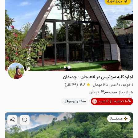
رزرو فوری
اجاره کلبه سوئیسی در لاهیجان - چمندان
1 خوابه . 60 متر . تا 6 مهمان
4.8
(49 نظر)
3٬000٬000
هر شب از
تومان
10% تخفیف از 6 شب
100+ رزرو موفق
مـمـتــــــاز