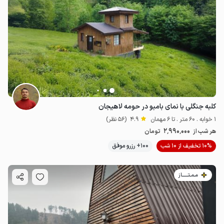
کلبه جنگلی با نمای بامبو در حومه لاهیجان
1 خوابه . 60 متر . تا 6 مهمان
4.9
(56 نظر)
2٬990٬000
هر شب از
تومان
10% تخفیف از 10 شب
100+ رزرو موفق
مـمـتــــــاز