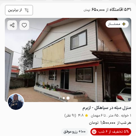
531 اقامتگاه
از
650٬000
از برترین
تومان
مـمـتــــــاز
منزل مبله در سیاهکل - ازبرم
1 خوابه . 85 متر . تا 6 مهمان
4.8
(91 نظر)
1٬500٬000
هر شب از
تومان
5% تخفیف از 6 شب
100+ رزرو موفق