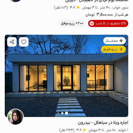
اقامتگاه بوم گردی در لاهیجان - دیزبن
بدون خواب . 40 متر . تا 3 مهمان
4.8
(103 نظر)
3٬500٬000
هر شب از
تومان
5% تخفیف از 5 شب
200+ رزرو موفق
مـمـتــــــاز
رزرو فوری
اجاره ویلا در سیاهکل - بیدرون
1 خوابه . 80 متر . تا 4 مهمان
4.9
(244 نظر)