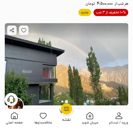
4٬500٬000
هر شب از
تومان
10% تخفیف از 3 شب
جدید
ویلا با منظره طبیعت در لالان فشم - ۴ خوابه
OpenStreetMap
©
4 خوابه . 320 متر . تا 8 مهمان
5
(1 نظر)
نقشه
ورود / ثبت‌نام
میزبان شوید
علاقه‌مندی‌ها
صفحه اصلی
25٬000٬000
هر شب از
تومان