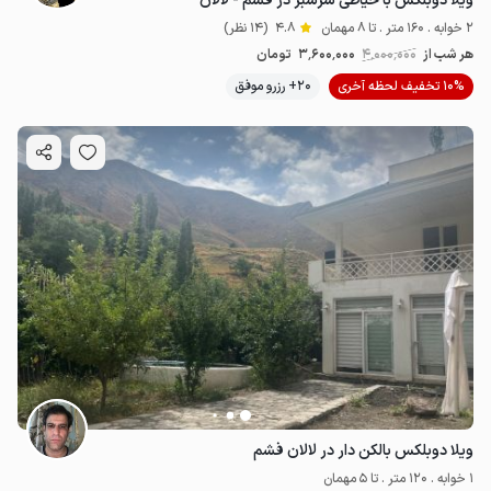
ویلا دوبلکس با حیاطی سرسبز در فشم - لالان
2 خوابه . 160 متر . تا 8 مهمان
4.8
(14 نظر)
هر شب از
4٬000٬000
3٬600٬000
تومان
10% تخفیف لحظه آخری
20+ رزرو موفق
ویلا دوبلکس بالکن دار در لالان فشم
1 خوابه . 120 متر . تا 5 مهمان