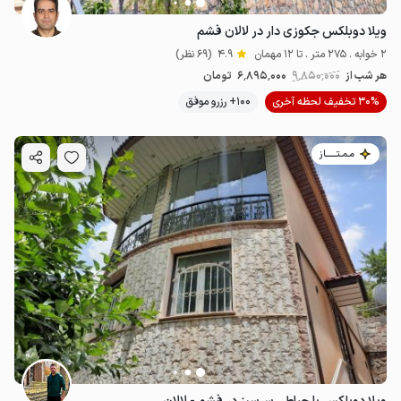
ویلا دوبلکس جکوزی دار در لالان فشم
2 خوابه . 275 متر . تا 12 مهمان
4.9
(69 نظر)
هر شب از
9٬850٬000
6٬895٬000
تومان
30% تخفیف لحظه آخری
100+ رزرو موفق
مـمـتــــــاز
4.5
میلیون ت