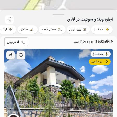
اجاره ویلا و سوئیت در لالان
مـمـتــــاز
رزرو فوری
خوش منظره
جکوزی
لوکس
4 اقامتگاه
از
3٬600٬000
از برترین
تومان
مـمـتــــــاز
رزرو فوری