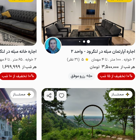
اجاره آپارتمان مبله در لنگرود - واحد ۲
اجاره خانه مبله در لن
2 خوابه . 100 متر . تا 4 مهمان
5
(31 نظر)
2 خوابه . 65 متر . تا 6 مهمان
1٬699٬999
3٬500٬000
هر شب از
تومان
هر شب از
ت
موقعیت در نقشه
10% تخفیف از 15 شب
50+ رزرو موفق
10% تخفیف از 10 شب
مـمـتــــــاز
مـمـتــــــاز