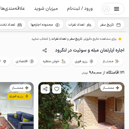
ورود / ثبت‌نام
میزبان شوید
علاقه‌مندی‌ها
تاریخ سفر
تعداد نفرات
محدوده اجاره‌بها
تعداد تخت 
برای مشاهده نتایج دقیق‌تر،
تاریخ سفر
و
تعداد نفرات
را انتخاب نمایید
اجاره آپارتمان مبله و سوئیت در لنگرود
مـمـتــــاز
رزرو فوری
خوش منظره
اقتصادی
ل
121 اقامتگاه
از
980٬000
تومان
مـمـتــــــاز
مـمـتــــــاز
رزرو فوری