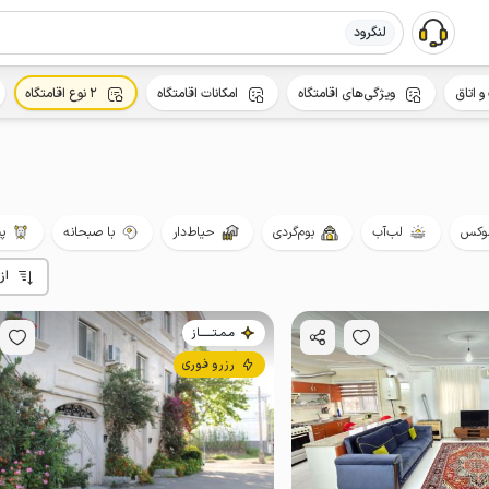
لنگرود
و اتاق
ویژگی‌های اقامتگاه
امکانات اقامتگاه
2 نوع اقامتگاه
وکس
لب‌آب
بوم‌گردی
حیاط‌دار
با صبحانه
پت
از
مـمـتــــــاز
رزرو فوری