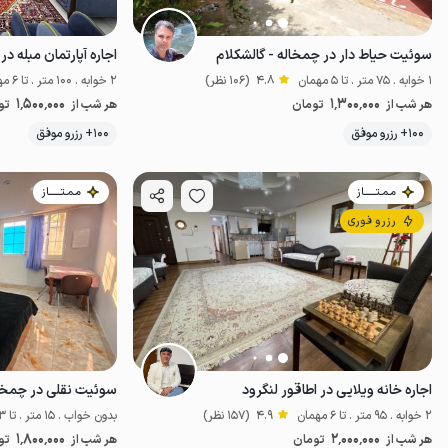
سوئیت حیاط دار در چمخاله - گالشکلام
اجاره آپارتمان مبله در
1 خوابه . 75 متر . تا 5 مهمان
4.8
(106 نظر)
2 خوابه . 100 متر . تا 6 مهمان
1٬500٬000
1٬300٬000
هر شب از
تومان
هر شب از
تو
100+ رزرو موفق
100+ رزرو موفق
اقتصادی
مـمـتــــــاز
مـمـتــــــاز
رزرو فوری
اجاره خانه ویلایی در اطاقور لنگرود
سوئیت نقلی در چمخاله
2 خوابه . 95 متر . تا 6 مهمان
4.9
(157 نظر)
بدون خواب . 15 متر . تا 3 مهمان
1٬800٬000
2٬000٬000
هر شب از
تومان
هر شب از
تو