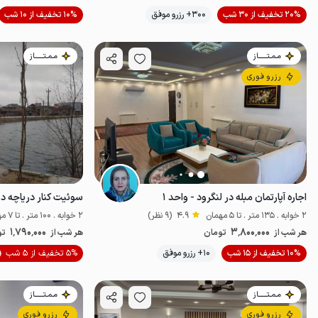
20% تخفیف از 30 شب
300+ رزرو موفق
10% تخفیف از 10 شب
ضدعفونی‌شده
مـمـتــــــاز
مـمـتــــــاز
رزرو فوری
اجاره آپارتمان مبله در لنگرود - واحد ۱
سوئیت کنار دریاچه در
2 خوابه . 135 متر . تا 5 مهمان
4.9
(9 نظر)
2 خوابه . 100 متر . تا 7 مهمان
1٬790٬000
3٬800٬000
هر شب از
تومان
هر شب از
تو
موقعیت در نقشه
10% تخفیف از 15 شب
10+ رزرو موفق
5% تخفیف از 5 شب
مـمـتــــــاز
مـمـتــــــاز
رزرو فوری
رزرو فوری