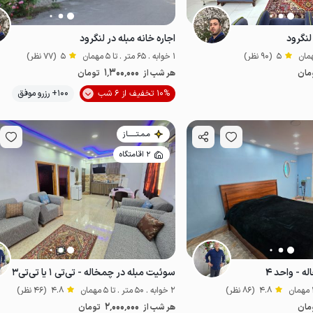
 لنگرود
اجاره خانه مبله در لنگرود
5
(90 نظر)
1 خوابه . 65 متر . تا 5 مهمان
5
(77 نظر)
1٬300٬000
مان
هر شب از
تومان
موقعیت در نقشه
10% تخفیف از 6 شب
100+ رزرو موفق
اقتصادی
مـمـتــــــاز
2 اقامتگاه
 - واحد ۴
سوئیت مبله در چمخاله - تی‌تی ۱ یا تی‌تی۳
4.8
(86 نظر)
2 خوابه . 50 متر . تا 5 مهمان
4.8
(46 نظر)
2٬000٬000
مان
هر شب از
تومان