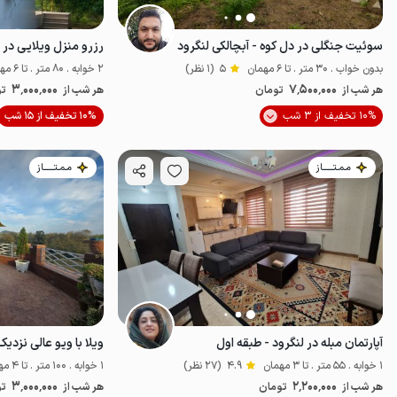
سوئیت جنگلی در دل کوه - آبچالکی لنگرود
رزرو منزل ویلایی در ل
بدون خواب . 30 متر . تا 6 مهمان
5
(1 نظر)
2 خوابه . 80 متر . تا 6 مهمان
3٬000٬000
7٬500٬000
هر شب از
تومان
هر شب از
تو
10% تخفیف از 3 شب
10% تخفیف از 15 شب
خوش منظره
خ
مـمـتــــــاز
مـمـتــــــاز
آپارتمان مبله در لنگرود - طبقه اول
ویلا با ویو عالی نزدی
1 خوابه . 55 متر . تا 3 مهمان
4.9
(27 نظر)
1 خوابه . 100 متر . تا 4 مهمان
3٬000٬000
2٬200٬000
هر شب از
تومان
هر شب از
تو