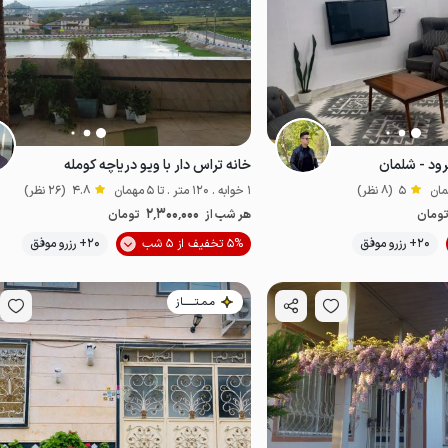
گرود - شلمان
خانه تراس دار با ویو دریاچه کومله
5
(8 نظر)
1 خوابه . 120 متر . تا 5 مهمان
4.8
(26 نظر)
2٬300٬000
ومان
هر شب از
تومان
موقعیت در نقشه
20+ رزرو موفق
5% تخفیف از 5 شب
20+ رزرو موفق
مـمـتــــــاز