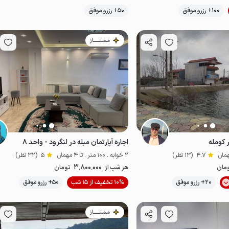
موقعیت در نقشه
موقعیت در نقشه
100+ رزرو موفق
50+ رزرو موفق
مـمـتــــــاز
 کومله
اجاره آپارتمان مبله در لنگرود - واحد ۸
4.7
(13 نظر)
2 خوابه . 100 متر . تا 4 مهمان
5
(32 نظر)
3٬800٬000
مان
هر شب از
تومان
موقعیت در نقشه
20+ رزرو موفق
10% تخفیف از 15 شب
50+ رزرو موفق
مـمـتــــــاز