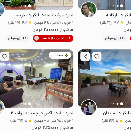
نگرود - لوکلایه
اجاره سوئیت مبله در لنگرود - دریاسر
4.7
(21 نظر)
1 خوابه . 50 متر . تا 4 مهمان
4.8
(14 نظر)
2٬000٬000
مان
هر شب از
تومان
موقعیت در نقشه
موقعیت در نقشه
20+ رزرو موفق
10% تخفیف از 5 شب
20+ رزرو موفق
اص
خوش غذا
مـمـتــــــاز
ک لنگرود - مریدان
اجاره ویلا دوبلکس در چمخاله - واحد ۲
5
(46 نظر)
1 خوابه . 75 متر . تا 8 مهمان
5
(34 نظر)
2٬250٬000
مان
هر شب از
تومان