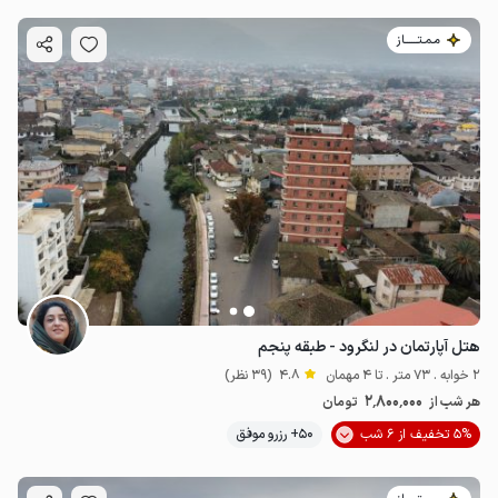
مـمـتــــــاز
هتل آپارتمان در لنگرود - طبقه پنجم
2 خوابه . 73 متر . تا 4 مهمان
4.8
(39 نظر)
2٬800٬000
هر شب از
تومان
5% تخفیف از 6 شب
50+ رزرو موفق