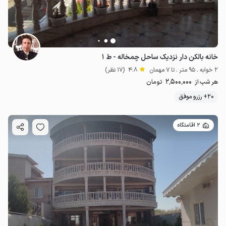
خانه بالکن دار نزدیک ساحل چمخاله - ط ۱
2 خوابه . 95 متر . تا 7 مهمان
4.8
(17 نظر)
2٬500٬000
هر شب از
تومان
20+ رزرو موفق
2 اقامتگاه