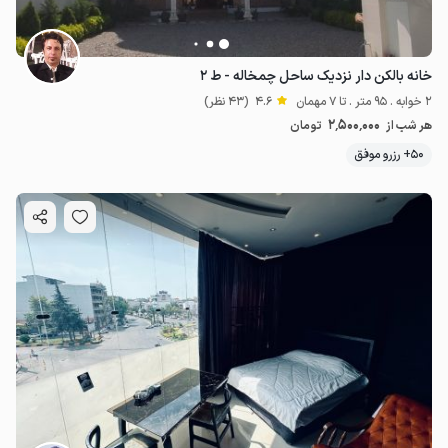
خانه بالکن دار نزدیک ساحل چمخاله - ط ۲
2 خوابه . 95 متر . تا 7 مهمان
4.6
(43 نظر)
2٬500٬000
هر شب از
تومان
50+ رزرو موفق