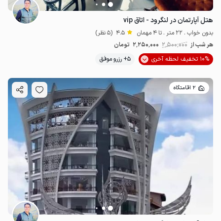
هتل آپارتمان در لنگرود - اتاق vip
بدون خواب . 22 متر . تا 4 مهمان
4.5
(5 نظر)
هر شب از
2٬500٬000
2٬250٬000
تومان
10% تخفیف لحظه آخری
5+ رزرو موفق
2 اقامتگاه