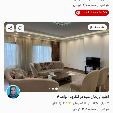
2٬700٬000
هر شب از
تومان
5% تخفیف از 6 شب
مـمـتــــــاز
اجاره آپارتمان مبله در لنگرود - واحد ۴
2 خوابه . 135 متر . تا 5 مهمان
4.9
(19 نظر)
3٬800٬000
هر شب از
تومان