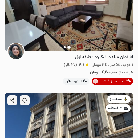
آپارتمان مبله در لنگرود - طبقه اول
1 خوابه . 55 متر . تا 3 مهمان
4.9
(27 نظر)
2٬200٬000
هر شب از
تومان
5% تخفیف از 6 شب
20+ رزرو موفق
مـمـتــــــاز
2 اقامتگاه