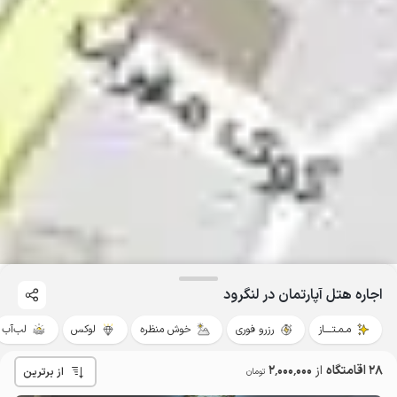
اجاره هتل آپارتمان در لنگرود
مـمـتــــاز
رزرو فوری
خوش منظره
لوکس
لب‌آب
28 اقامتگاه
از
2٬000٬000
از برترین
تومان