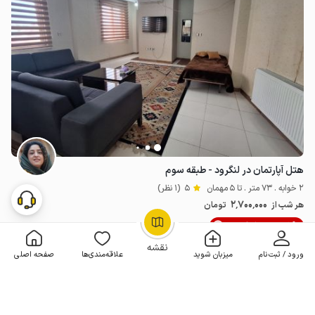
هتل آپارتمان در لنگرود - طبقه سوم
2 خوابه . 73 متر . تا 5 مهمان
5
(1 نظر)
2٬700٬000
هر شب از
تومان
5% تخفیف از 6 شب
OpenStreetMap
©
نقشه
ورود / ثبت‌نام
میزبان شوید
علاقه‌مندی‌ها
صفحه اصلی
2 اقامتگاه