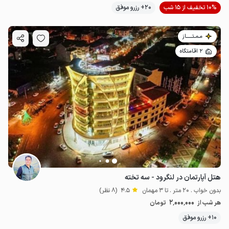
10% تخفیف از 15 شب
20+ رزرو موفق
مـمـتــــــاز
2 اقامتگاه
هتل آپارتمان در لنگرود - سه تخته
بدون خواب . 20 متر . تا 3 مهمان
4.5
(8 نظر)
2٬000٬000
هر شب از
تومان
10+ رزرو موفق