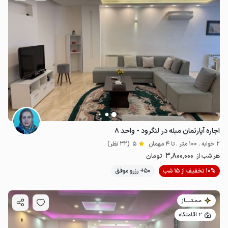
اجاره آپارتمان مبله در لنگرود - واحد ۸
2 خوابه . 100 متر . تا 4 مهمان
5
(32 نظر)
3٬800٬000
هر شب از
تومان
10% تخفیف از 15 شب
50+ رزرو موفق
مـمـتــــــاز
2 اقامتگاه