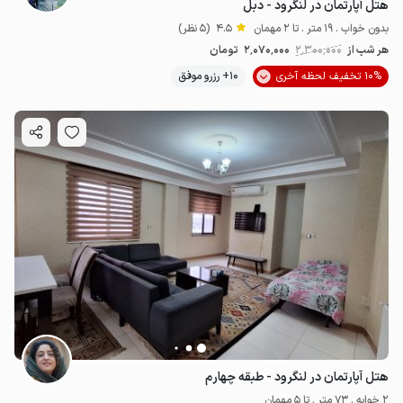
هتل آپارتمان در لنگرود - دبل
بدون خواب . 19 متر . تا 2 مهمان
4.5
(5 نظر)
هر شب از
2٬300٬000
2٬070٬000
تومان
10% تخفیف لحظه آخری
10+ رزرو موفق
هتل آپارتمان در لنگرود - طبقه چهارم
2 خوابه . 73 متر . تا 5 مهمان