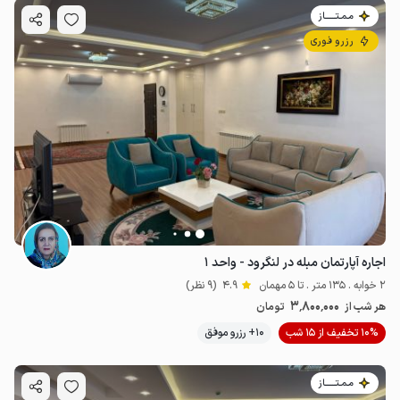
مـمـتــــــاز
رزرو فوری
اجاره آپارتمان مبله در لنگرود - واحد ۱
2 خوابه . 135 متر . تا 5 مهمان
4.9
(9 نظر)
3٬800٬000
هر شب از
تومان
10% تخفیف از 15 شب
10+ رزرو موفق
مـمـتــــــاز