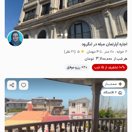
اجاره آپارتمان مبله در لنگرود
2 خوابه . 110 متر . تا 4 مهمان
5
(21 نظر)
3٬700٬000
هر شب از
تومان
10% تخفیف از 15 شب
20+ رزرو موفق
مـمـتــــــاز
2 اقامتگاه
2
میلیون ت
4.6
3.2
میلیون ت
4.9