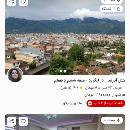
مـمـتــــــاز
2 اقامتگاه
هتل آپارتمان در لنگرود - طبقه ششم یا هفتم
2 خوابه . 73 متر . تا 4 مهمان
4.9
(11 نظر)
2٬900٬000
هر شب از
تومان
5% تخفیف از 6 شب
10+ رزرو موفق
مـمـتــــــاز