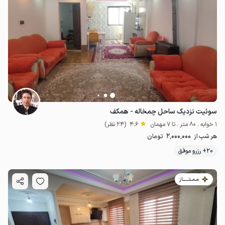
سوئیت نزدیک ساحل چمخاله - همکف
1 خوابه . 80 متر . تا 7 مهمان
4.6
(24 نظر)
2٬000٬000
هر شب از
تومان
20+ رزرو موفق
مـمـتــــــاز