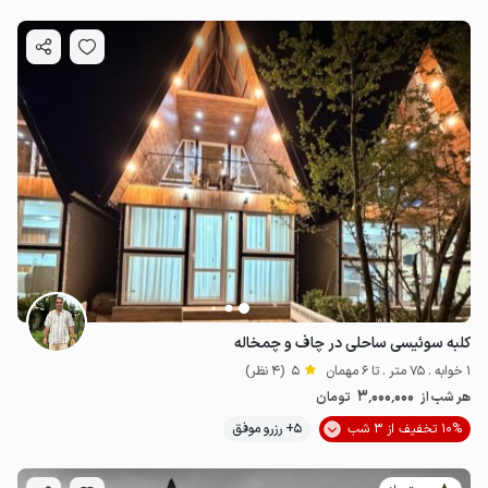
کلبه سوئیسی ساحلی در چاف و چمخاله
1 خوابه . 75 متر . تا 6 مهمان
5
(4 نظر)
3٬000٬000
هر شب از
تومان
10% تخفیف از 3 شب
5+ رزرو موفق