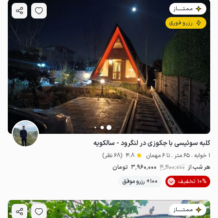
مـمـتــــــاز
رزرو فوری
کلبه سوئیسی با جکوزی در لنگرود - سالکویه
1 خوابه . 65 متر . تا 6 مهمان
4.8
(68 نظر)
هر شب از
4٬400٬000
3٬960٬000
تومان
10% تخفیف
100+ رزرو موفق
مـمـتــــــاز