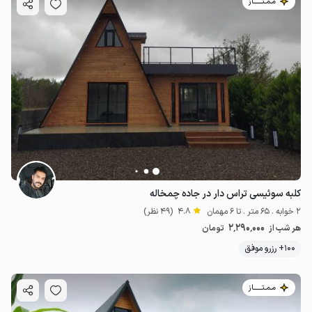
مـمـتــــــاز
کلبه سوئیسی تراس دار در جاده چمخاله
2 خوابه . 65 متر . تا 6 مهمان
4.8
(49 نظر)
2٬290٬000
هر شب از
تومان
100+ رزرو موفق
مـمـتــــــاز