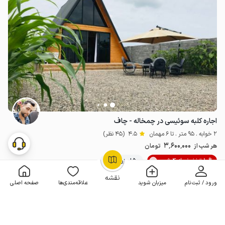
اجاره کلبه سوئیسی در چمخاله - چاف
2 خوابه . 95 متر . تا 6 مهمان
4.5
(45 نظر)
3٬600٬000
هر شب از
تومان
10% تخفیف از 4 شب
50+ رزرو موفق
OpenStreetMap
©
نقشه
ورود / ثبت‌نام
میزبان شوید
علاقه‌مندی‌ها
صفحه اصلی