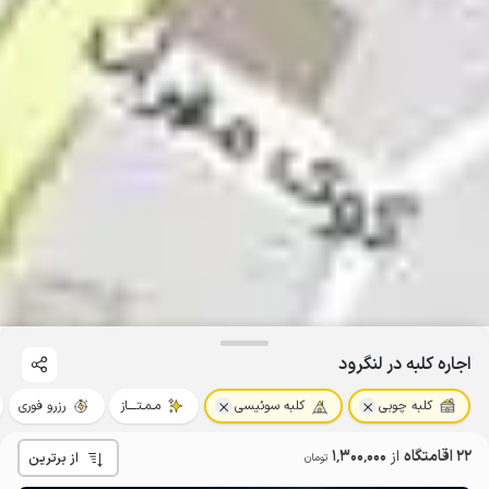
اجاره کلبه در لنگرود
کلبه چوبی
کلبه سوئیسی
مـمـتــــاز
رزرو فوری
22 اقامتگاه
از
1٬300٬000
از برترین
تومان