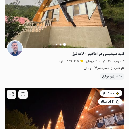
کلبه سوئیسی در اطاقور - لات لیل
2 خوابه . 60 متر . تا 6 مهمان
4.8
(23 نظر)
3٬000٬000
هر شب از
تومان
20+ رزرو موفق
مـمـتــــــاز
3 اقامتگاه