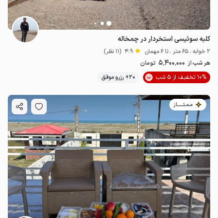
کلبه سوئیسی استخردار در چمخاله
2 خوابه . 65 متر . تا 6 مهمان
4.9
(11 نظر)
5٬400٬000
هر شب از
تومان
10% تخفیف از 5 شب
20+ رزرو موفق
مـمـتــــــاز