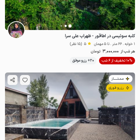
کلبه سوئیسی در اطاقور - ظهراب علی سرا
1 خوابه . 66 متر . تا 5 مهمان
5
(15 نظر)
3٬000٬000
هر شب از
تومان
10% تخفیف از 6 شب
20+ رزرو موفق
مـمـتــــــاز
رزرو فوری