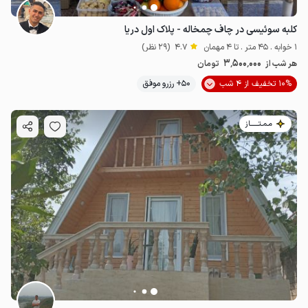
کلبه سوئیسی در چاف چمخاله - پلاک اول دریا
1 خوابه . 45 متر . تا 4 مهمان
4.7
(29 نظر)
3٬500٬000
هر شب از
تومان
10% تخفیف از 4 شب
50+ رزرو موفق
مـمـتــــــاز