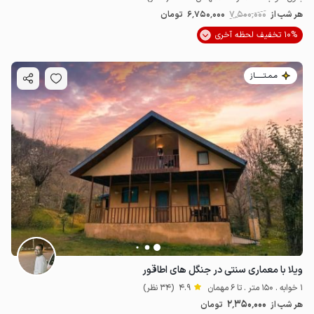
هر شب از
7٬500٬000
6٬750٬000
تومان
10% تخفیف لحظه آخری
مـمـتــــــاز
ویلا با معماری سنتی در جنگل های اطاقور
1 خوابه . 150 متر . تا 6 مهمان
4.9
(34 نظر)
2٬350٬000
هر شب از
تومان