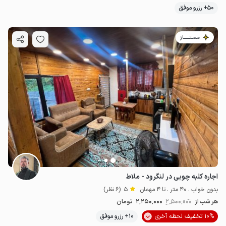
50+ رزرو موفق
مـمـتــــــاز
اجاره کلبه چوبی در لنگرود - ملاط
بدون خواب . 40 متر . تا 4 مهمان
5
(6 نظر)
هر شب از
2٬500٬000
2٬250٬000
تومان
10% تخفیف لحظه آخری
10+ رزرو موفق