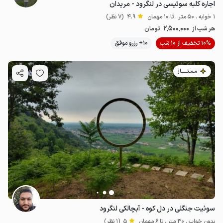
اجاره کلبه سوئیسی در لنگرود - مریدان
1 خوابه . 50 متر . تا 10 مهمان
4.9
(7 نظر)
2٬500٬000
هر شب از
تومان
10% تخفیف از 10 شب
10+ رزرو موفق
مـمـتــــــاز
سوئیت جنگلی در دل کوه - آبچالکی لنگرود
بدون خواب . 30 متر . تا 6 مهمان
5
(1 نظر)