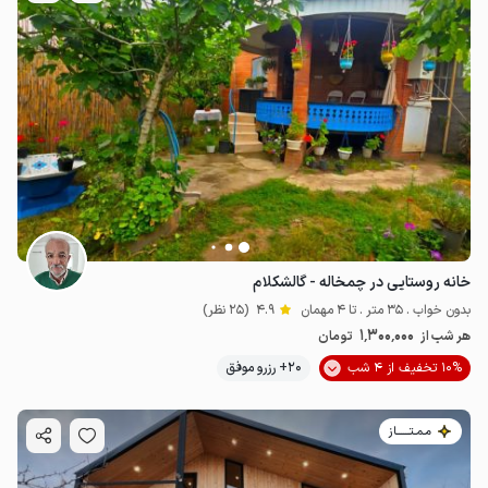
خانه روستایی در چمخاله - گالشکلام
بدون خواب . 35 متر . تا 4 مهمان
4.9
(25 نظر)
1٬300٬000
هر شب از
تومان
10% تخفیف از 4 شب
20+ رزرو موفق
مـمـتــــــاز