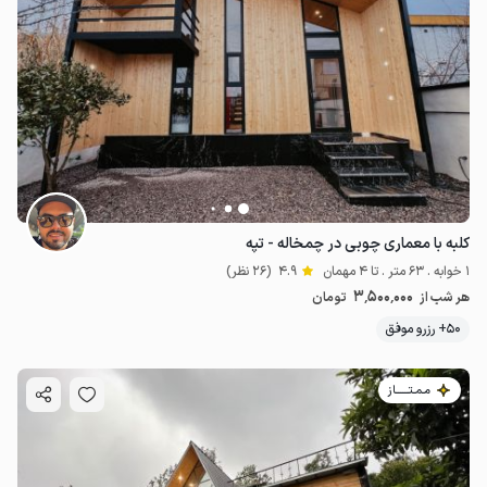
کلبه با معماری چوبی در چمخاله - تپه
1 خوابه . 63 متر . تا 4 مهمان
4.9
(26 نظر)
3٬500٬000
هر شب از
تومان
50+ رزرو موفق
مـمـتــــــاز