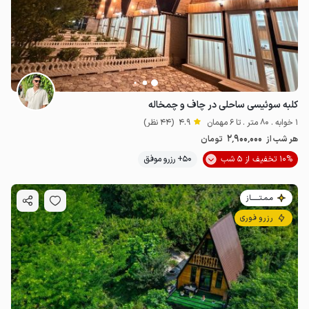
کلبه سوئیسی ساحلی در چاف و چمخاله
1 خوابه . 80 متر . تا 6 مهمان
4.9
(44 نظر)
2٬900٬000
هر شب از
تومان
10% تخفیف از 5 شب
50+ رزرو موفق
مـمـتــــــاز
رزرو فوری
3.6
میلیون ت
4.5
3.5
میلیون ت
4.5