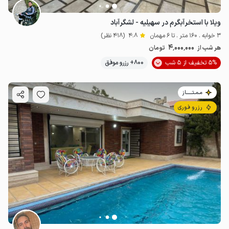
ویلا با استخرآبگرم در سهیلیه - لشگرآباد
3 خوابه . 160 متر . تا 6 مهمان
4.8
(418 نظر)
4٬000٬000
هر شب از
تومان
5% تخفیف از 5 شب
800+ رزرو موفق
مـمـتــــــاز
رزرو فوری