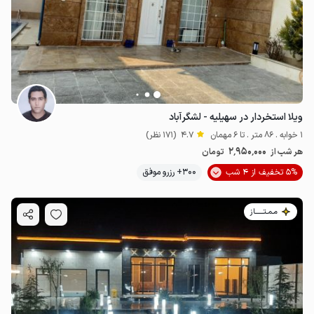
ویلا استخردار در سهیلیه - لشگرآباد
1 خوابه . 86 متر . تا 6 مهمان
4.7
(171 نظر)
2٬950٬000
هر شب از
تومان
5% تخفیف از 4 شب
300+ رزرو موفق
مـمـتــــــاز