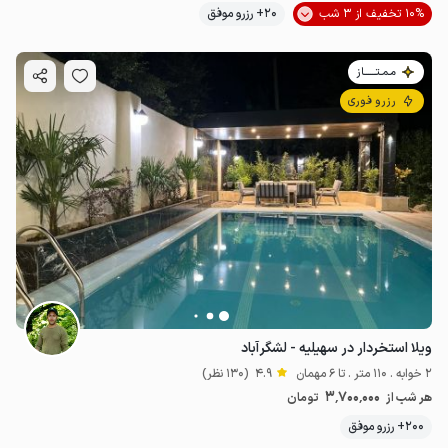
10% تخفیف از 3 شب
20+ رزرو موفق
مـمـتــــــاز
رزرو فوری
4.5
میلیون ت
4.9
ویلا استخردار در سهیلیه - لشگرآباد
2 خوابه . 110 متر . تا 6 مهمان
4.9
(130 نظر)
3٬700٬000
هر شب از
تومان
200+ رزرو موفق