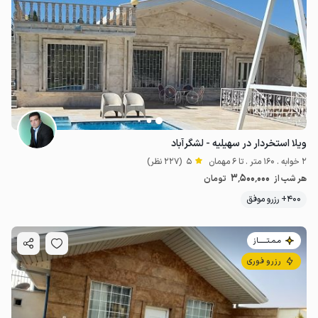
ویلا استخردار در سهیلیه - لشگرآباد
2 خوابه . 160 متر . تا 6 مهمان
5
(227 نظر)
3٬500٬000
هر شب از
تومان
400+ رزرو موفق
مـمـتــــــاز
رزرو فوری