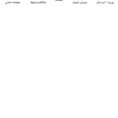
ورود / ثبت‌نام
میزبان شوید
علاقه‌مندی‌ها
صفحه اصلی
ویلای چوبی استخردار در سهیلیه - لشگرآباد
2 خوابه . 120 متر . تا 5 مهمان
8٬000٬000
هر شب از
تومان
موقعیت در نقشه
مـمـتــــــاز