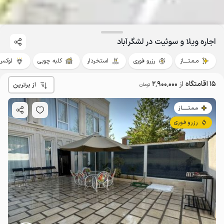
اجاره ویلا و سوئیت در لشگرآباد
مـمـتــــاز
رزرو فوری
استخردار
کلبه چوبی
لوکس
15 اقامتگاه
از
2٬900٬000
از برترین
تومان
مـمـتــــــاز
رزرو فوری