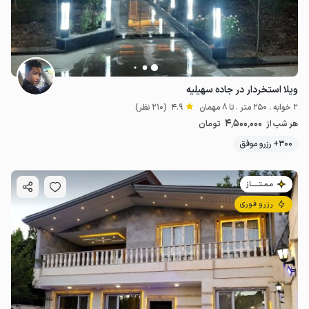
ویلا استخردار در جاده سهیلیه
2 خوابه . 250 متر . تا 8 مهمان
4.9
(210 نظر)
4٬500٬000
هر شب از
تومان
300+ رزرو موفق
مـمـتــــــاز
رزرو فوری