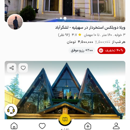
ویلا دوبلکس استخردار در سهیلیه - لشگرآباد
3 خوابه . 160 متر . تا 10 مهمان
4.7
(96 نظر)
هر شب از
7٬500٬000
4٬500٬000
تومان
40% تخفیف
200+ رزرو موفق
OpenStreetMap
©
نقشه