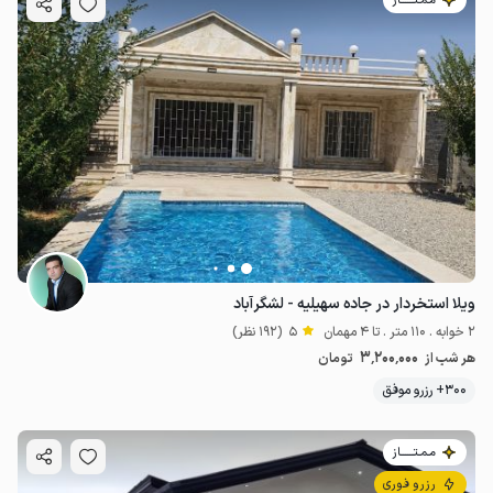
مـمـتــــــاز
ویلا استخردار در جاده سهیلیه - لشگرآباد
2 خوابه . 110 متر . تا 4 مهمان
5
(192 نظر)
3٬200٬000
هر شب از
تومان
300+ رزرو موفق
مـمـتــــــاز
رزرو فوری