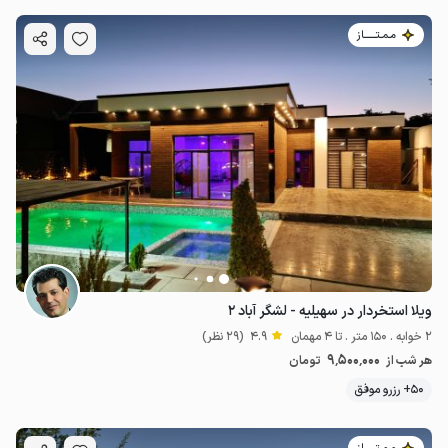
مـمـتــــــاز
ویلا استخردار در سهیلیه - لشگر آباد ۲
2 خوابه . 150 متر . تا 4 مهمان
4.9
(29 نظر)
9٬500٬000
هر شب از
تومان
50+ رزرو موفق