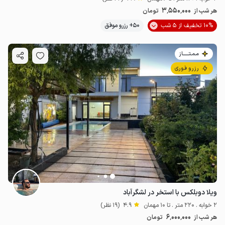
3٬550٬000
هر شب از
تومان
10% تخفیف از 5 شب
50+ رزرو موفق
مـمـتــــــاز
رزرو فوری
ویلا دوبلکس با استخر در لشگرآباد
2 خوابه . 220 متر . تا 10 مهمان
4.9
(19 نظر)
6٬000٬000
هر شب از
تومان