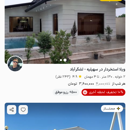
ویلا استخردار در سهیلیه - لشگرآباد
2 خوابه . 130 متر . تا 4 مهمان
4.9
(243 نظر)
هر شب از
4٬000٬000
3٬600٬000
تومان
10% تخفیف لحظه آخری
500+ رزرو موفق
مـمـتــــــاز