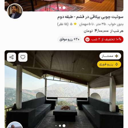
سوئیت چوبی ییلاقی در فشم - طبقه دوم
بدون خواب . 35 متر . تا 5 مهمان
5
(15 نظر)
4٬100٬000
هر شب از
تومان
10% تخفیف از 2 شب
20+ رزرو موفق
مـمـتــــــاز
رزرو فوری