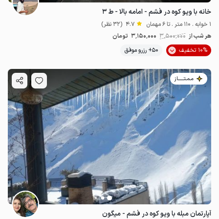
خانه با ویو کوه در فشم - امامه بالا - ط ۳
1 خوابه . 110 متر . تا 6 مهمان
4.7
(32 نظر)
هر شب از
3٬500٬000
3٬150٬000
تومان
10% تخفیف
50+ رزرو موفق
مـمـتــــــاز
آپارتمان مبله با ویو کوه در فشم - میگون