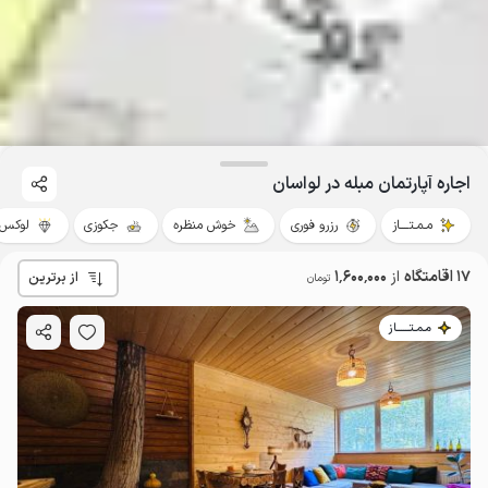
اجاره آپارتمان مبله در لواسان
مـمـتــــاز
رزرو فوری
خوش منظره
جکوزی
لوکس
17 اقامتگاه
از
1٬600٬000
از برترین
تومان
مـمـتــــــاز