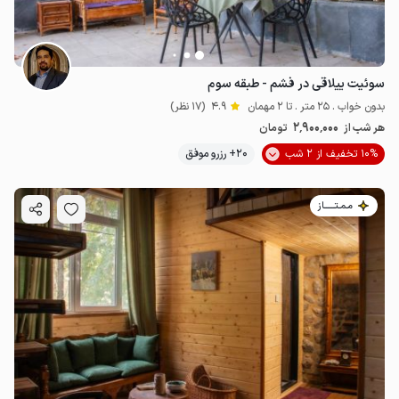
سوئیت ییلاقی در فشم - طبقه سوم
بدون خواب . 25 متر . تا 2 مهمان
4.9
(17 نظر)
2٬900٬000
هر شب از
تومان
10% تخفیف از 2 شب
20+ رزرو موفق
مـمـتــــــاز