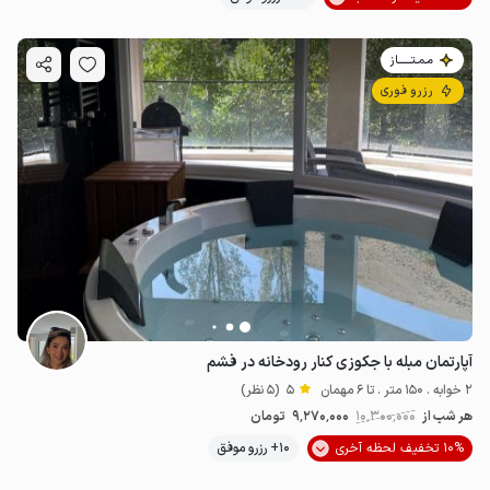
مـمـتــــــاز
رزرو فوری
آپارتمان مبله با جکوزی کنار رودخانه در فشم
2 خوابه . 150 متر . تا 6 مهمان
5
(5 نظر)
هر شب از
10٬300٬000
9٬270٬000
تومان
10% تخفیف لحظه آخری
10+ رزرو موفق