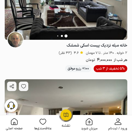
خانه مبله نزدیک پیست اسکی شمشک
2 خوابه . 140 متر . تا 7 مهمان
4.6
(43 نظر)
4٬000٬000
هر شب از
تومان
5% تخفیف از 3 شب
100+ رزرو موفق
OpenStreetMap
©
نقشه
ورود / ثبت‌نام
میزبان شوید
علاقه‌مندی‌ها
صفحه اصلی