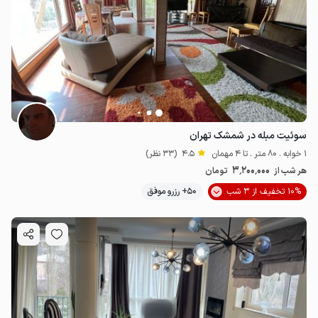
سوئیت مبله در شمشک تهران
1 خوابه . 80 متر . تا 4 مهمان
4.5
(33 نظر)
3٬200٬000
هر شب از
تومان
10% تخفیف از 3 شب
50+ رزرو موفق