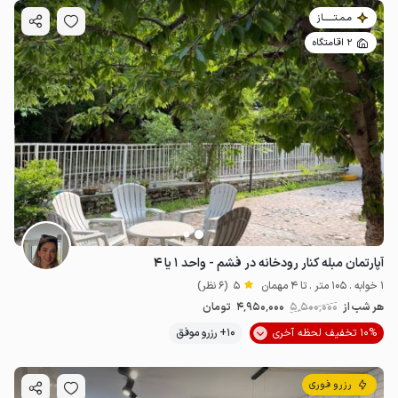
مـمـتــــــاز
2 اقامتگاه
آپارتمان مبله کنار رودخانه در فشم - واحد ۱ یا ۴
1 خوابه . 105 متر . تا 4 مهمان
5
(6 نظر)
هر شب از
5٬500٬000
4٬950٬000
تومان
10% تخفیف لحظه آخری
10+ رزرو موفق
رزرو فوری