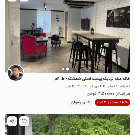
خانه مبله نزدیک پیست اسکی شمشک - ط ۲ام
1 خوابه . 68 متر . تا 4 مهمان
4.9
(3 نظر)
4٬500٬000
هر شب از
تومان
10% تخفیف از 3 شب
5+ رزرو موفق