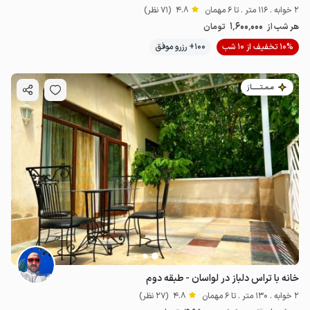
4.95
میلیون ت
4.8
2 خوابه . 116 متر . تا 6 مهمان
4.8
(71 نظر)
1٬600٬000
هر شب از
تومان
10% تخفیف از 10 شب
100+ رزرو موفق
مـمـتــــــاز
خانه با تراس دلباز در لواسان - طبقه دوم
2 خوابه . 130 متر . تا 6 مهمان
4.8
(27 نظر)