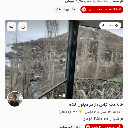
هر شب از
5٬500٬000
4٬950٬000
تومان
10% تخفیف لحظه آخری
50+ رزرو موفق
مـمـتــــــاز
خانه مبله تراس دار در میگون فشم
2 خوابه . 116 متر . تا 6 مهمان
4.7
(20 نظر)
2٬500٬000
هر شب از
تومان
5% تخفیف از 3 شب
50+ رزرو موفق