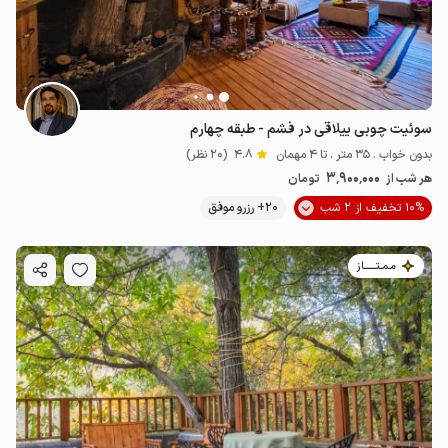
سوئیت چوبی ییلاقی در فشم - طبقه چهارم
بدون خواب . 35 متر . تا 4 مهمان
4.8
(20 نظر)
3٬900٬000
هر شب از
تومان
10% تخفیف از 2 شب
20+ رزرو موفق
مـمـتــــــاز