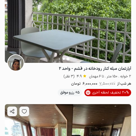
آپارتمان مبله کنار رودخانه در فشم - واحد ۲
2 خوابه . 150 متر . تا 6 مهمان
4.9
(3 نظر)
هر شب از
7٬500٬000
6٬000٬000
تومان
20% تخفیف لحظه آخری
5+ رزرو موفق