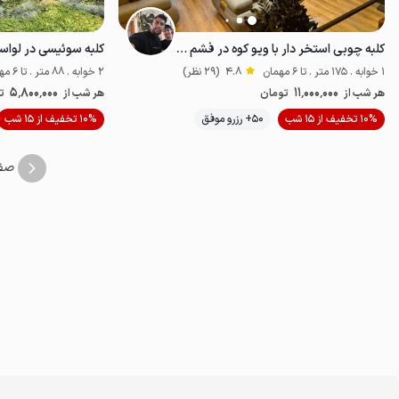
کلبه چوبی استخر دار با ویو کوه در فشم - امامه
کلبه سوئیسی در لواس
1 خوابه . 175 متر . تا 6 مهمان
4.8
(29 نظر)
2 خوابه . 88 متر . تا 6 مهمان
5٬800٬000
11٬000٬000
هر شب از
تومان
هر شب از
ت
10% تخفیف از 15 شب
50+ رزرو موفق
10% تخفیف از 15 شب
خوش منظره
صف