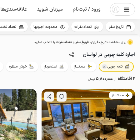
ورود / ثبت‌نام
میزبان شوید
علاقه‌مندی‌ها
تاریخ سفر
تعداد نفرات
محدوده اجاره‌بها
تعداد تخت 
برای مشاهده نتایج دقیق‌تر،
تاریخ سفر
و
تعداد نفرات
را انتخاب نمایید
اجاره کلبه چوبی در لواسان
کلبه چوبی
مـمـتــــاز
استخردار
خوش منظره
2 اقامتگاه
از
5٬800٬000
تومان
مـمـتــــــاز