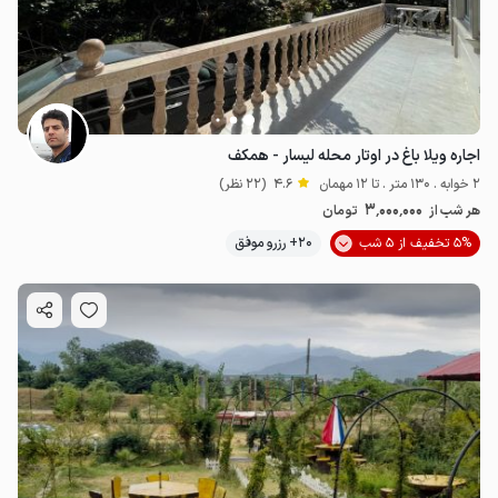
اجاره ویلا باغ در اوتار محله لیسار - همکف
2 خوابه . 130 متر . تا 12 مهمان
4.6
(22 نظر)
3٬000٬000
هر شب از
تومان
5% تخفیف از 5 شب
20+ رزرو موفق