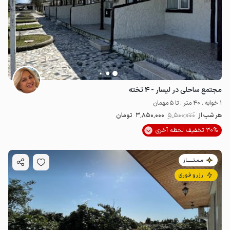
مجتمع ساحلی در لیسار - ۴ تخته
1 خوابه . 40 متر . تا 5 مهمان
هر شب از
5٬500٬000
3٬850٬000
تومان
30% تخفیف لحظه آخری
مـمـتــــــاز
رزرو فوری