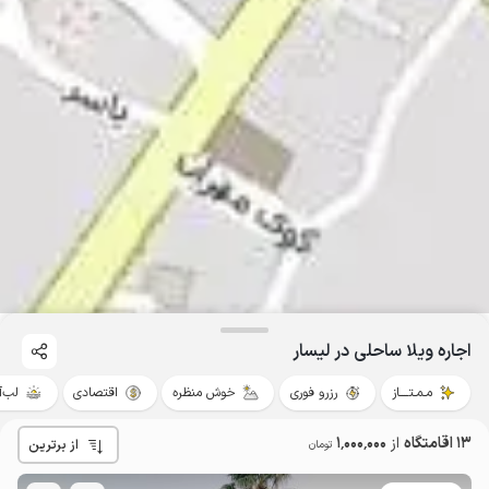
اجاره ویلا ساحلی در لیسار
مـمـتــــاز
رزرو فوری
خوش منظره
اقتصادی
لب‌آ
13 اقامتگاه
از
1٬000٬000
از برترین
تومان