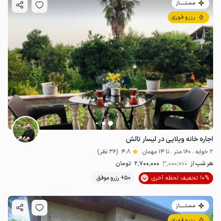
مـمـتــــــاز
رزرو فوری
اجاره خانه ویلایی در لیسار تالش
2 خوابه . 160 متر . تا 14 مهمان
4.8
(36 نظر)
هر شب از
3٬000٬000
2٬700٬000
تومان
10% تخفیف لحظه آخری
50+ رزرو موفق
مـمـتــــــاز
رزرو فوری