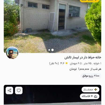
خانه حیاط دار در لیسار تالش
1 خوابه . 85 متر . تا 8 مهمان
4.6
(90 نظر)
1٬000٬000
هر شب از
تومان
100+ رزرو موفق
2.7
میلیون ت
4.7
مـمـتــــــاز
4 اقامتگاه