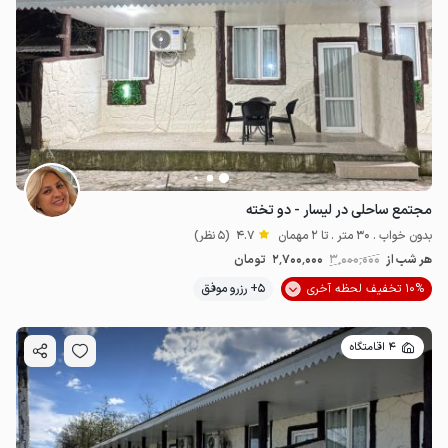
مجتمع ساحلی در لیسار - دو تخته
بدون خواب . 30 متر . تا 2 مهمان
4.7
(5 نظر)
هر شب از
3٬000٬000
2٬700٬000
تومان
10% تخفیف لحظه آخری
5+ رزرو موفق
4 اقامتگاه