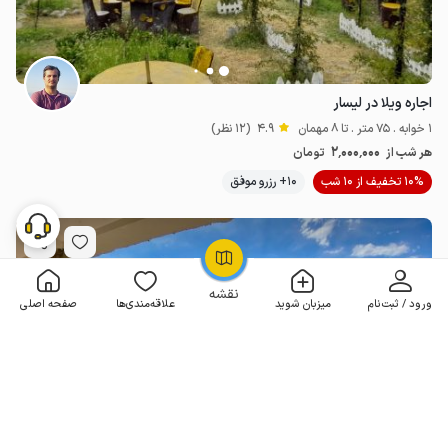
اجاره ویلا در لیسار
1 خوابه . 75 متر . تا 8 مهمان
4.9
(12 نظر)
2٬000٬000
هر شب از
تومان
10% تخفیف از 10 شب
10+ رزرو موفق
OpenStreetMap
©
نقشه
ورود / ثبت‌نام
میزبان شوید
علاقه‌مندی‌ها
صفحه اصلی