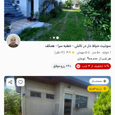
سوئیت حیاط دار در تالش - خطبه سرا - همکف
1 خوابه . 50 متر . تا 5 مهمان
4.9
(12 نظر)
900٬000
هر شب از
تومان
10% تخفیف از 4 شب
20+ رزرو موفق
مـمـتــــــاز
رزرو فوری