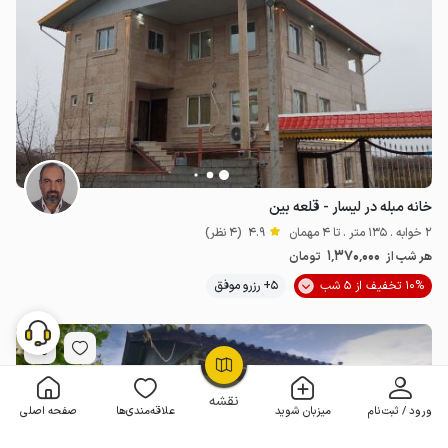
خانه مبله در لیسار - قلعه بین
2 خوابه . 135 متر . تا 4 مهمان
4.9
(4 نظر)
1٬370٬000
هر شب از
تومان
10% تخفیف از 5 شب
5+ رزرو موفق
OpenStreetMap
©
نقشه
ورود / ثبت‌نام
میزبان شوید
علاقه‌مندی‌ها
صفحه اصلی