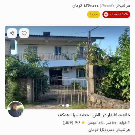
هر شب از
1٬400٬000
1٬260٬000
تومان
10% تخفیف
جدید
خانه حیاط دار در تالش - خطبه سرا - همکف
2 خوابه . 100 متر . تا 10 مهمان
4.6
(6 نظر)
1٬500٬000
هر شب از
تومان