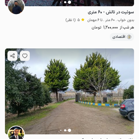
سوئیت در تالش - ۶۰ متری
بدون خواب . 60 متر . تا 6 مهمان
5
(1 نظر)
1٬200٬000
هر شب از
تومان
اقتصادی