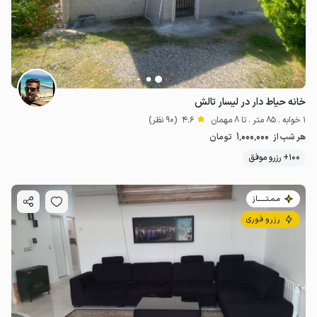
خانه حیاط دار در لیسار تالش
1 خوابه . 85 متر . تا 8 مهمان
4.6
(90 نظر)
1٬000٬000
هر شب از
تومان
100+ رزرو موفق
مـمـتــــــاز
رزرو فوری