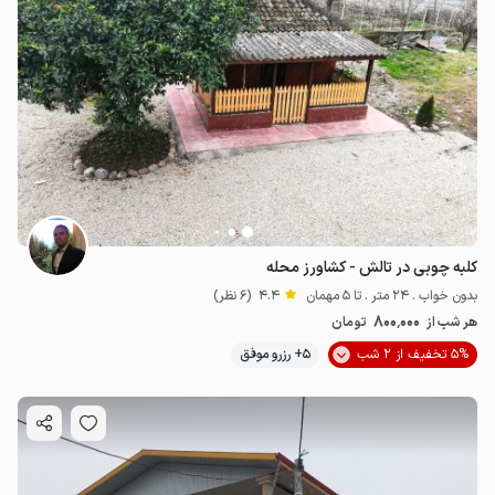
کلبه چوبی در تالش - کشاورز محله
بدون خواب . 24 متر . تا 5 مهمان
4.4
(6 نظر)
800٬000
هر شب از
تومان
5% تخفیف از 2 شب
5+ رزرو موفق