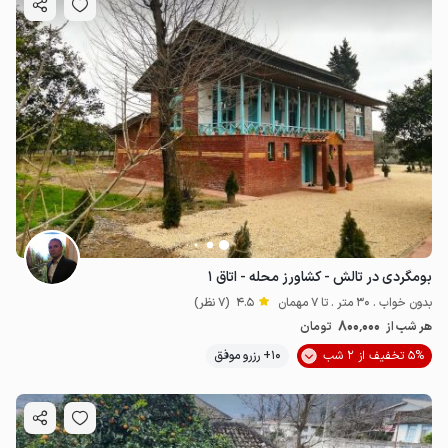
بومگردی در تالش - کشاورز محله - اتاق ۱
بدون خواب . 30 متر . تا 7 مهمان
4.5
(7 نظر)
800٬000
هر شب از
تومان
5% تخفیف از 2 شب
10+ رزرو موفق