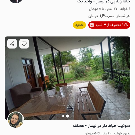
خانه ویلایی در لیسار - واحد یک
1 خوابه . 120 متر . تا 8 مهمان
1٬400٬000
هر شب از
تومان
10% تخفیف از 4 شب
جدید
سوئیت حیاط دار در لیسار - همکف
بدون خواب . 60 متر . تا 5 مهمان