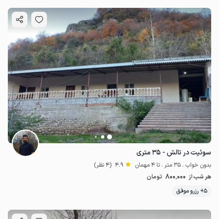
سوئیت در تالش - ۳۵ متری
بدون خواب . 35 متر . تا 4 مهمان
4.9
(4 نظر)
800٬000
هر شب از
تومان
5+ رزرو موفق