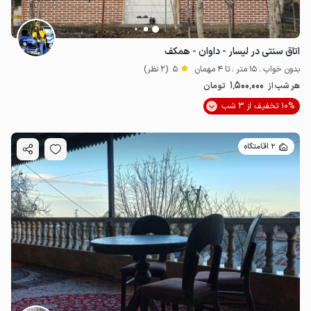
اتاق سنتی در لیسار - داوان - همکف
بدون خواب . 15 متر . تا 4 مهمان
5
(2 نظر)
1٬500٬000
هر شب از
تومان
10% تخفیف از 3 شب
900٬000
ت
4.9
2 اقامتگاه