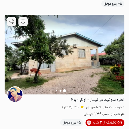
5+ رزرو موفق
اجاره سوئیت در لیسار - اوتار - و ۲
1 خوابه . 70 متر . تا 5 مهمان
4.6
(5 نظر)
1٬390٬000
هر شب از
تومان
5% تخفیف از 2 شب
5+ رزرو موفق