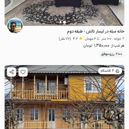
خانه مبله در لیسار تالش - طبقه دوم
2 خوابه . 100 متر . تا 6 مهمان
4.6
(77 نظر)
1٬350٬000
هر شب از
تومان
100+ رزرو موفق
3 اقامتگاه