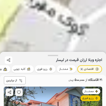
اجاره ویلا ارزان قیمت در لیسار
اقتصادی
مـمـتــــاز
رزرو فوری
کلبه چوبی
بو
21 اقامتگاه
از
500٬000
از برترین
تومان
مـمـتــــــاز
رزرو فوری