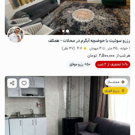
رزرو سوئیت با حوضچه آبگرم در محلات - همکف
1 خوابه . 45 متر . تا 4 مهمان
4.6
(47 نظر)
2٬500٬000
هر شب از
تومان
10% تخفیف از 2 شب
50+ رزرو موفق
مـمـتــــــاز
رزرو فوری