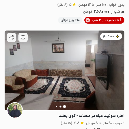
بدون خواب . 100 متر . تا 12 مهمان
5
(8 نظر)
2٬680٬000
هر شب از
تومان
10% تخفیف از 3 شب
10+ رزرو موفق
مـمـتــــــاز
اجاره سوئیت مبله در محلات - کوی بعثت
1 خوابه . 80 متر . تا 8 مهمان
4.8
(18 نظر)