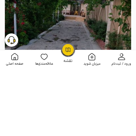
OpenStreetMap
©
نقشه
ورود / ثبت‌نام
میزبان شوید
علاقه‌مندی‌ها
صفحه اصلی
اجاره خانه سنتی در محلات - نخجیروان
2 خوابه . 170 متر . تا 15 مهمان
4.9
(25 نظر)
5٬000٬000
هر شب از
تومان
10% تخفیف از 3 شب
20+ رزرو موفق