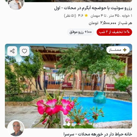
رزرو سوئیت با حوضچه آبگرم در محلات - اول
1 خوابه . 45 متر . تا 4 مهمان
4.6
(51 نظر)
2٬500٬000
هر شب از
تومان
10% تخفیف از 2 شب
100+ رزرو موفق
مـمـتــــــاز
خانه حیاط دار در خورهه محلات - سرسرا