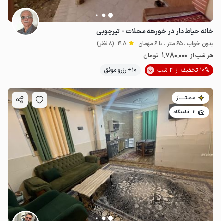
خانه حیاط دار در خورهه محلات - تیرچوبی
بدون خواب . 65 متر . تا 6 مهمان
4.8
(8 نظر)
1٬780٬000
هر شب از
تومان
10% تخفیف از 3 شب
10+ رزرو موفق
مـمـتــــــاز
2 اقامتگاه