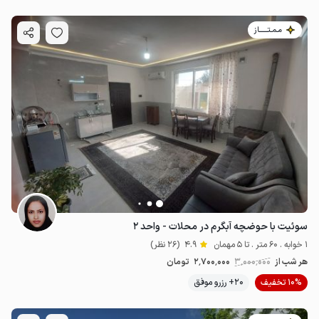
مـمـتــــــاز
سوئیت با حوضچه آبگرم در محلات - واحد ۲
1 خوابه . 60 متر . تا 5 مهمان
4.9
(26 نظر)
هر شب از
3٬000٬000
2٬700٬000
تومان
10% تخفیف
20+ رزرو موفق