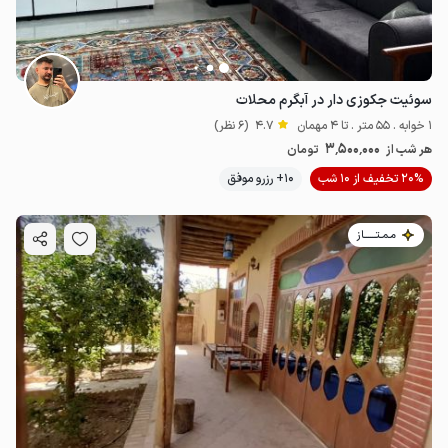
سوئیت جکوزی دار در آبگرم محلات
1 خوابه . 55 متر . تا 4 مهمان
4.7
(6 نظر)
3٬500٬000
هر شب از
تومان
20% تخفیف از 10 شب
10+ رزرو موفق
مـمـتــــــاز