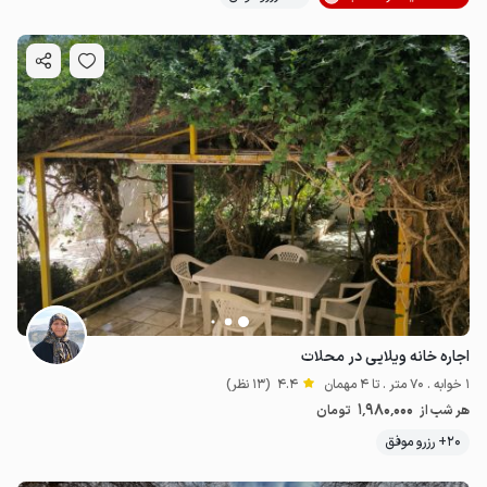
اجاره خانه ویلایی در محلات
1 خوابه . 70 متر . تا 4 مهمان
4.4
(13 نظر)
1٬980٬000
هر شب از
تومان
20+ رزرو موفق