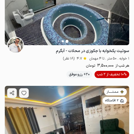
1.78
میلیون ت
4.8
2.25
میلیون ت
4.5
سوئیت یکخوابه با جکوزی در محلات - آبگرم
1 خوابه . 50 متر . تا 4 مهمان
4.7
(18 نظر)
3٬500٬000
هر شب از
تومان
10% تخفیف از 2 شب
20+ رزرو موفق
مـمـتــــــاز
2 اقامتگاه