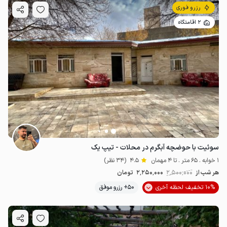
رزرو فوری
2 اقامتگاه
سوئیت با حوضچه آبگرم در محلات - تیپ یک
1 خوابه . 65 متر . تا 4 مهمان
4.5
(34 نظر)
هر شب از
2٬500٬000
2٬250٬000
تومان
10% تخفیف لحظه آخری
50+ رزرو موفق