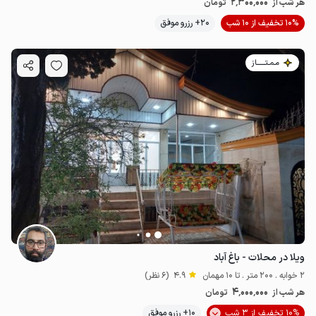
2٬300٬000
هر شب از
تومان
10% تخفیف از 10 شب
20+ رزرو موفق
مـمـتــــــاز
ویلا در محلات - باغ آباد
2 خوابه . 200 متر . تا 10 مهمان
4.9
(6 نظر)
4٬000٬000
هر شب از
تومان
10% تخفیف از 3 شب
10+ رزرو موفق