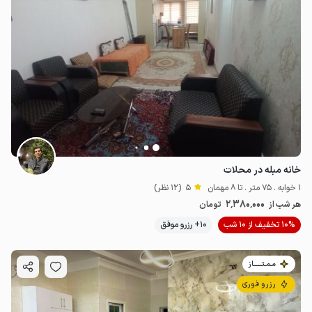
خانه مبله در محلات
1 خوابه . 75 متر . تا 8 مهمان
5
(12 نظر)
2٬380٬000
هر شب از
تومان
10% تخفیف از 10 شب
10+ رزرو موفق
مـمـتــــــاز
رزرو فوری