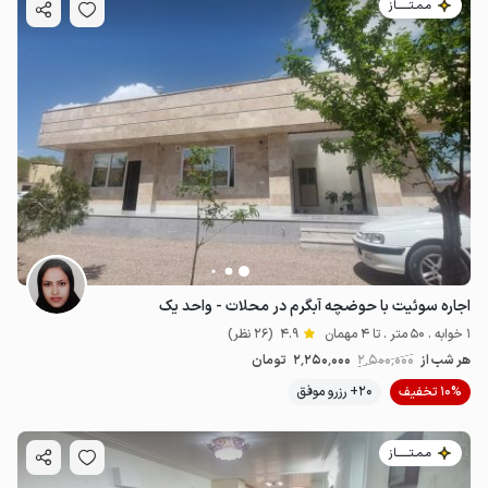
مـمـتــــــاز
اجاره سوئیت با حوضچه آبگرم در محلات - واحد یک
1 خوابه . 50 متر . تا 4 مهمان
4.9
(26 نظر)
هر شب از
2٬500٬000
2٬250٬000
تومان
10% تخفیف
20+ رزرو موفق
مـمـتــــــاز