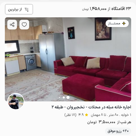
23 اقامتگاه
از
1٬458٬000
از برترین
تومان
مـمـتــــــاز
اجاره خانه مبله در محلات - نخجیروان - طبقه ۲
1 خوابه . 80 متر . تا 8 مهمان
4.9
(18 نظر)
3٬500٬000
هر شب از
تومان
20+ رزرو موفق