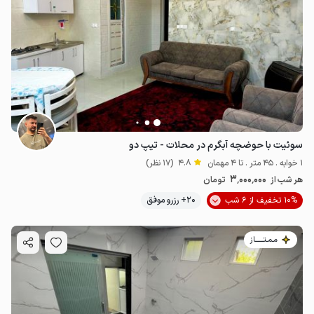
سوئیت با حوضچه آبگرم در محلات - تیپ دو
1 خوابه . 45 متر . تا 4 مهمان
4.8
(17 نظر)
3٬000٬000
هر شب از
تومان
10% تخفیف از 6 شب
20+ رزرو موفق
مـمـتــــــاز