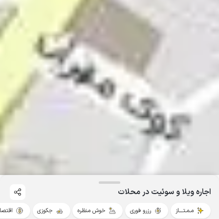
اجاره ویلا و سوئیت در محلات
مـمـتــــاز
رزرو فوری
خوش منظره
جکوزی
اقتصا