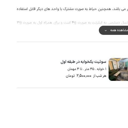
ت و نگهبان 24 ساعته در آن حاظر می باشد، همچنین حیاط به صورت مشترک با واحد های دیگر قابل استفاده
پوشش شبکه تلفن همراه در مکالمه خوب و برای اپراتور ایرانسل دسترسی به اینترنت به صورت 4g است و برای همراه اول به صورت 3g
شاهده همه
زی است که به دلیل برخورداری از چشمه های آبگرم متعدد سالانه گردشگران
همچنین روستای زیبای خورهه حدود 20 کیلومتر، سرچشمه محلات حدود 25 کیلومتر و آتشکده آتشکوه حدود 35 کیلومتر تا این
سوئیت یکخوابه در طبقه اول
1 خوابه . 45 متر . تا 4 مهمان
2٬500٬000
هر شب از
تومان