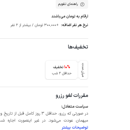
راهنمای تقویم
ارقام به تومان می‌باشند
نرخ هر نفر اضافه:
+300٬000 تومان / بیشتر از 2 نفر
تخفیف‌ها
میان مدت
10
%
تخفیف
حداقل 2 شب
مقررات لغو رزرو
سیاست متعادل:
میهمان عودت می‌شود. در غیر اینصورت اجاره شب اول بعلاوه حداکثر 15 درص
توضیحات بیشتر