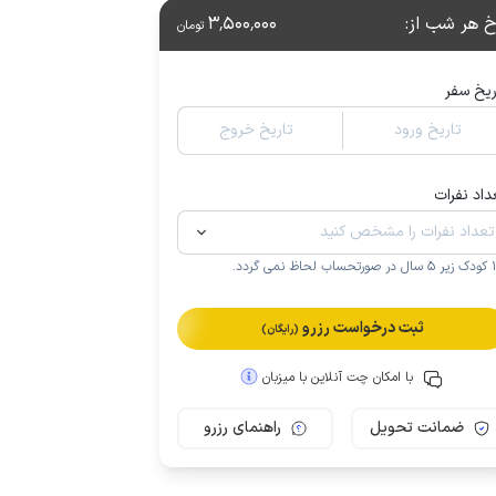
خ هر شب از
:
3٬500٬000
تومان
ریخ سفر
تاریخ ورود
تاریخ خروج
داد نفرات
.
ثبت درخواست رزرو
(رایگان)
با امکان چت آنلاین با میزبان
ضمانت تحویل
راهنمای رزرو