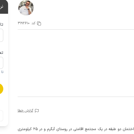
نر
کد:
3192610
تا
تع
تا 1 کودک زیر 5 سال در صورتحساب لحاظ نمی گردد
گزارش خطا
این سوئیت مبله یکخوابه با جکوزی در طبقه همکف یک ساختمان دو طبقه در یک مجتمع اقامتی در روستای آبگرم و در 25 کیلومتری