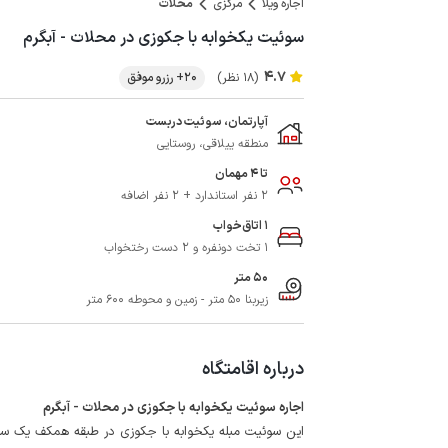
اجاره ویلا
مرکزی
محلات
سوئیت یکخوابه با جکوزی در محلات - آبگرم
4.7
(18 نظر)
20+ رزرو موفق
آپارتمان، سوئیت دربست
منطقه ییلاقی، روستایی
تا 4 مهمان
2 نفر استاندارد + 2 نفر اضافه
1 اتاق‌خواب
1 تخت دونفره و 2 دست رختخواب
50 متر
زیربنا 50 متر - زمین و محوطه 600 متر
درباره اقامتگاه
اجاره سوئیت یکخوابه با جکوزی در محلات - آبگرم