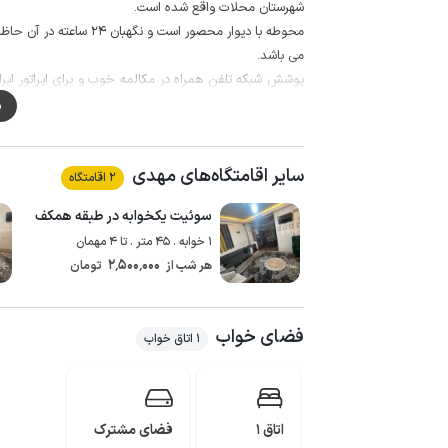
شهرستان محلات واقع شده است.
محوطه با دیوار محصور اس
می باشد.
می باشد.
م
منطقه آبگرم یکی از روستاهای شهرستان محلات در استان مرک
زیادی را به خود جذب می کند.
سایر اقامتگاه‌های مهدی
2 اقامتگاه
اقامتگاه فاصله دارد.
سوئیت یکخوابه در طبقه همکف
1 خوابه . 45 متر . تا 4 مهمان
2٬500٬000
هر شب از
تومان
فضای خواب
1 اتاق خواب
اتاق 1
فضای مشترک