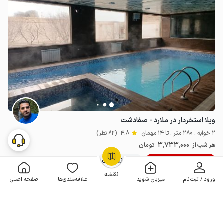
ویلا استخردار در ملارد - صفادشت
2 خوابه . 280 متر . تا 14 مهمان
4.8
(82 نظر)
3٬733٬000
هر شب از
تومان
10% تخفیف از 4 شب
100+ رزرو موفق
OpenStreetMap
©
نقشه
ورود / ثبت‌نام
میزبان شوید
علاقه‌مندی‌ها
صفحه اصلی
مـمـتــــــاز
رزرو فوری