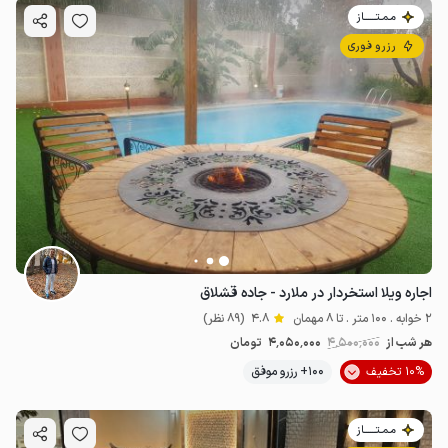
مـمـتــــــاز
رزرو فوری
اجاره ویلا استخردار در ملارد - جاده قشلاق
2 خوابه . 100 متر . تا 8 مهمان
4.8
(89 نظر)
هر شب از
4٬500٬000
4٬050٬000
تومان
10% تخفیف
100+ رزرو موفق
مـمـتــــــاز