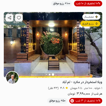
10% تخفیف از 10 شب
100+ رزرو موفق
مـمـتــــــاز
رزرو فوری
ویلا استخردار در ملارد - لم آباد
1 خوابه . 100 متر . تا 8 مهمان
4.8
(43 نظر)
3٬990٬000
هر شب از
تومان
10% تخفیف از 3 شب
50+ رزرو موفق