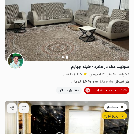
سوئیت مبله در ملارد - طبقه چهارم
1 خوابه . 50 متر . تا 5 مهمان
4.7
(20 نظر)
هر شب از
1٬600٬000
1٬440٬000
تومان
10% تخفیف لحظه آخری
50+ رزرو موفق
مـمـتــــــاز
رزرو فوری