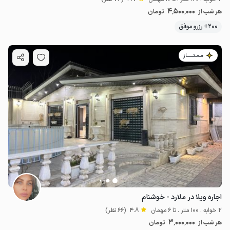
4٬500٬000
هر شب از
تومان
200+ رزرو موفق
مـمـتــــــاز
اجاره ویلا در ملارد - خوشنام
2 خوابه . 100 متر . تا 6 مهمان
4.8
(66 نظر)
3٬000٬000
هر شب از
تومان