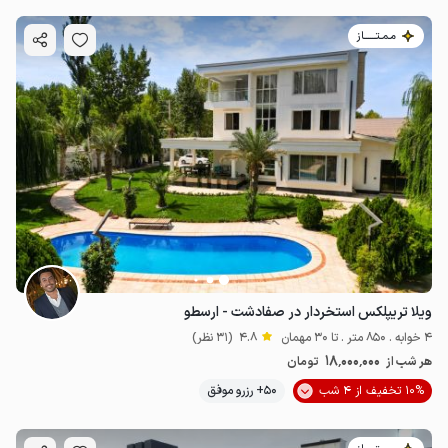
مـمـتــــــاز
ویلا تریپلکس استخردار در صفادشت - ارسطو
4 خوابه . 850 متر . تا 30 مهمان
4.8
(31 نظر)
18٬000٬000
هر شب از
تومان
10% تخفیف از 4 شب
50+ رزرو موفق