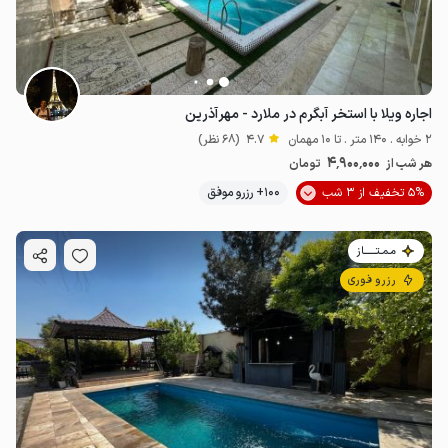
اجاره ویلا با استخر آبگرم در ملارد - مهرآذرین
2 خوابه . 140 متر . تا 10 مهمان
4.7
(68 نظر)
4٬900٬000
هر شب از
تومان
5% تخفیف از 3 شب
100+ رزرو موفق
مـمـتــــــاز
رزرو فوری