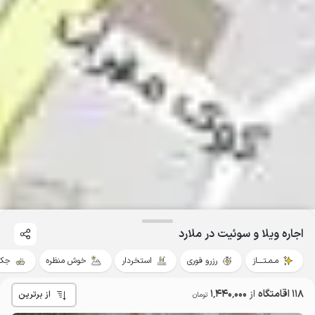
اجاره ویلا و سوئیت در ملارد
مـمـتــــاز
رزرو فوری
استخردار
خوش منظره
جکو
118 اقامتگاه
از
1٬440٬000
از برترین
تومان