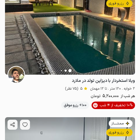
رزرو فوری
ویلا استخردار با دیزاین تولد در ملارد
2 خوابه . 120 متر . تا 12 مهمان
5
(75 نظر)
5٬200٬000
هر شب از
تومان
10% تخفیف از 4 شب
100+ رزرو موفق
مـمـتــــــاز
رزرو فوری