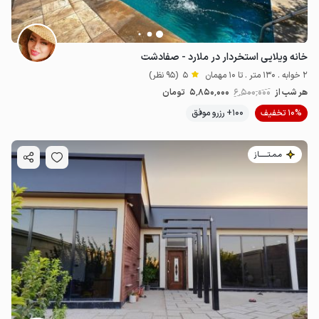
خانه ویلایی استخردار در ملارد - صفادشت
2 خوابه . 130 متر . تا 10 مهمان
5
(95 نظر)
هر شب از
6٬500٬000
5٬850٬000
تومان
10% تخفیف
100+ رزرو موفق
مـمـتــــــاز