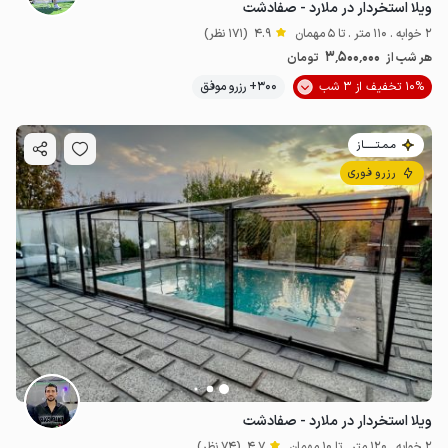
ویلا استخردار در ملارد - صفادشت
2 خوابه . 110 متر . تا 5 مهمان
4.9
(171 نظر)
3٬500٬000
هر شب از
تومان
10% تخفیف از 3 شب
300+ رزرو موفق
مـمـتــــــاز
رزرو فوری
ویلا استخردار در ملارد - صفادشت
2 خوابه . 120 متر . تا 10 مهمان
4.7
(74 نظر)