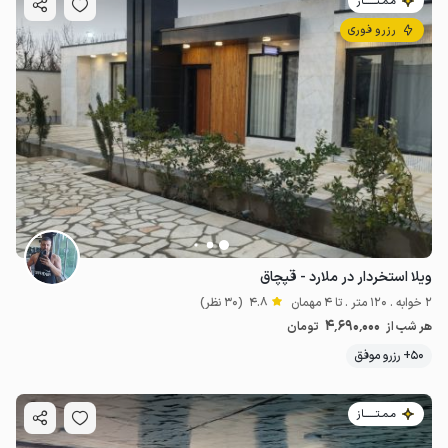
مـمـتــــــاز
رزرو فوری
ویلا استخردار در ملارد - قپچاق
2 خوابه . 120 متر . تا 4 مهمان
4.8
(30 نظر)
4٬690٬000
هر شب از
تومان
50+ رزرو موفق
مـمـتــــــاز