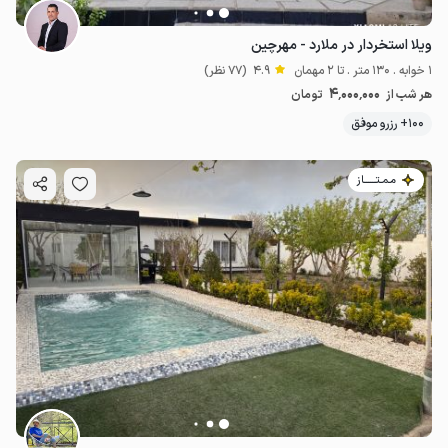
ویلا استخردار در ملارد - مهرچین
1 خوابه . 130 متر . تا 2 مهمان
4.9
(77 نظر)
4٬000٬000
هر شب از
تومان
100+ رزرو موفق
مـمـتــــــاز