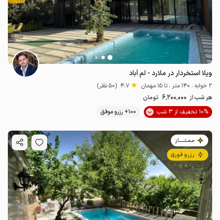
ویلا استخردار در ملارد - لم آباد
2 خوابه . 140 متر . تا 15 مهمان
4.7
(50 نظر)
6٬200٬000
هر شب از
تومان
10% تخفیف از 3 شب
100+ رزرو موفق
مـمـتــــــاز
رزرو فوری
4.9
میلیون ت
4.7