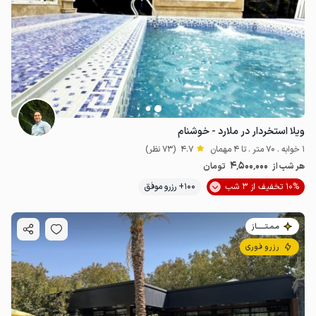
ویلا استخردار در ملارد - خوشنام
1 خوابه . 70 متر . تا 4 مهمان
4.7
(73 نظر)
4٬500٬000
هر شب از
تومان
10% تخفیف از 3 شب
100+ رزرو موفق
مـمـتــــــاز
رزرو فوری