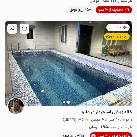
1٬500٬000
هر شب از
تومان
10% تخفیف از 10 شب
50+ رزرو موفق
مـمـتــــــاز
رزرو فوری
خانه ویلایی استخردار در ملارد
1 خوابه . 80 متر . تا 4 مهمان
4.5
(131 نظر)
1٬950٬000
هر شب از
تومان
10% تخفیف از 4 شب
200+ رزرو موفق