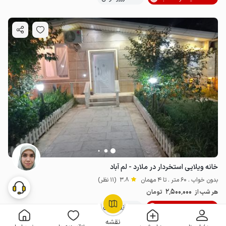
خانه ویلایی استخردار در ملارد - لم آباد
بدون خواب . 60 متر . تا 4 مهمان
3.8
(11 نظر)
2٬500٬000
هر شب از
تومان
20% تخفیف از 3 شب
20+ رزرو موفق
OpenStreetMap
©
نقشه