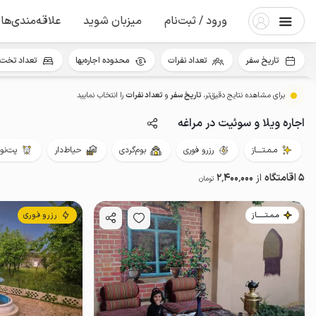
ورود / ثبت‌نام
میزبان شوید
علاقه‌مندی‌ها
تاریخ سفر
تعداد نفرات
محدوده اجاره‌بها
تعداد تخت 
برای مشاهده نتایج دقیق‌تر،
تاریخ سفر
و
تعداد نفرات
را انتخاب نمایید
اجاره ویلا و سوئیت در مراغه
مـمـتــــاز
رزرو فوری
بوم‌گردی
حیاط‌دار
پت‌نوا
5 اقامتگاه
از
2٬400٬000
تومان
مـمـتــــــاز
رزرو فوری