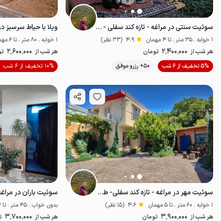
سوئیت سنتی در مراغه - تازه کند سفلی - آشتی
ویلا با حیاط سرسبز د
1 خوابه . 35 متر . تا 4 مهمان
4.9
(33 نظر)
1 خوابه . 80 متر . تا 6 مهمان
2٬600٬000
2٬400٬000
هر شب از
تومان
هر شب از
تو
موقعیت در نقشه
5% تخفیف از 6 شب
50+ رزرو موفق
10% تخفیف از 6 شب
سوئیت مهر در مراغه - تازه کند سفلی- طبقه ۲
1 خوابه . 60 متر . تا 5 مهمان
4.6
(15 نظر)
بدون خواب . 45 متر . تا 4 مهمان
3٬700٬000
3٬900٬000
هر شب از
تومان
هر شب از
ت