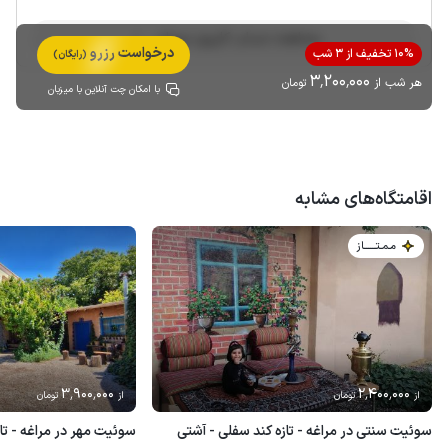
مشاهده حساب کاربری میزبان
درخواست رزرو
10% تخفیف از 3 شب
(رایگان)
3٬200٬000
هر شب از
تومان
با امکان چت آنلاین با میزبان
اقامتگاه‌های مشابه
مـمـتــــــاز
3٬900٬000
2٬400٬000
از
تومان
از
تومان
سوئیت سنتی در مراغه - تازه کند سفلی - آشتی
سوئیت مهر در مراغه - تاز