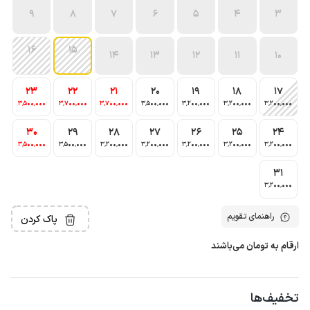
9
8
7
6
5
4
3
16
15
14
13
12
11
10
23
22
21
20
19
18
17
3٬500٬000
3٬700٬000
3٬700٬000
3٬500٬000
3٬200٬000
3٬200٬000
3٬200٬000
30
29
28
27
26
25
24
3٬500٬000
3٬500٬000
3٬200٬000
3٬200٬000
3٬200٬000
3٬200٬000
3٬200٬000
31
3٬200٬000
راهنمای تقویم
پاک کردن
ارقام به تومان می‌باشند
تخفیف‌ها