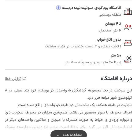
اقامتگاه بوم‌گردی، سوئیت نیمه دربست
منطقه روستایی
تا 4 مهمان
4 نفر استاندارد
بدون اتاق‌خواب
1 تخت دونفره و 3 دست رختخواب در فضای مشترک
50 متر
زیربنا 50 متر - زمین و محوطه 500 متر
درباره اقامتگاه
گزارش خطا
این سوئیت در یک مجموعه گردشگری 5 واحدی در روستای تازه کند سفلی در 8
کیلومتری شهر مراغه قرار دارد.
سوئیت در طبقه همکف یک ساختمان دو طبقه دو واحدی واقع شده است.
اطراف محوطه با دیوار محصور می باشد، همچنین میزبان در محوطه سکونت دارد
و دروازه ورودی و حیاط به صورت مشترک با میزبان و ساکنین واحدهای دیگر در
اختیار مهمانان قرار می گیرد. برای حفظ امنیت بیشتر نیز دوربین مداربسته مشرف
به محوطه است.
مشاهده همه