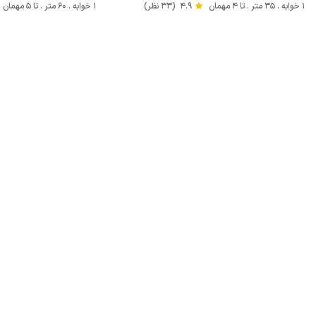
1 خوابه . 35 متر . تا 4 مهمان
4.9
(33 نظر)
1 خوابه . 60 متر . تا 5 مهمان