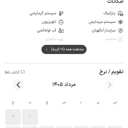
امکانات
پارکینگ
سیستم گرمایشی
سیستم سرمایش
تلویزیون
سرایدار/نگهبان
آب لوله‌کشی
استخر
جکوزی
مشاهده همه (18 گزینه)
تقویم / نرخ
گزارش خطا
مرداد 1405
ش
ی
د
س
چ
پ
ج
2
1