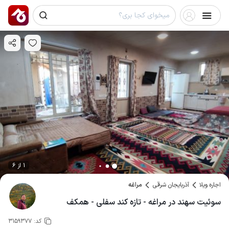
1 از 6
اجاره ویلا
آذربایجان شرقی
مراغه
سوئیت سهند در مراغه - تازه کند سفلی - همکف
کد:
3159377