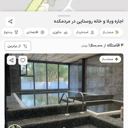
اجاره ویلا و خانه روستایی در مردمکده
مـمـتــــاز
استخردار
جکوزی
اقتصادی
پت‌نواز
4 اقامتگاه
از
1٬500٬000
از برترین
تومان
مـمـتــــــاز