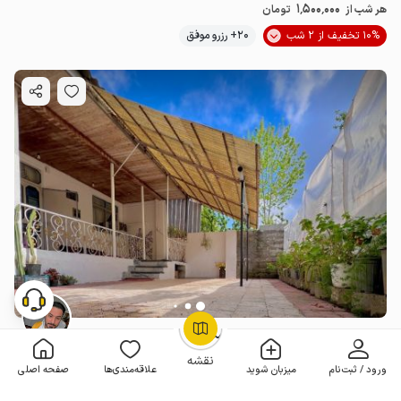
1٬500٬000
هر شب از
تومان
10% تخفیف از 2 شب
20+ رزرو موفق
سوئیت حیاط دار در رودبنه - مردمکده
OpenStreetMap
©
1 خوابه . 85 متر . تا 4 مهمان
4.8
(1 نظر)
نقشه
ورود / ثبت‌نام
میزبان شوید
علاقه‌مندی‌ها
صفحه اصلی
1٬500٬000
هر شب از
تومان