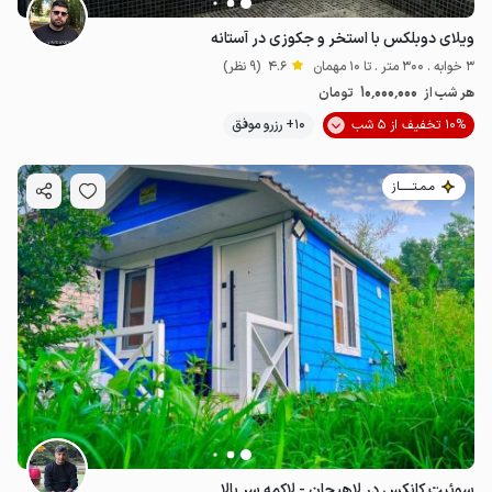
ویلای دوبلکس با استخر و جکوزی در آستانه
3 خوابه . 300 متر . تا 10 مهمان
4.6
(9 نظر)
10٬000٬000
هر شب از
تومان
10% تخفیف از 5 شب
10+ رزرو موفق
مـمـتــــــاز
10
میلیون ت
4.6
سوئیت کانکس در لاهیجان - لاکمه سر بالا