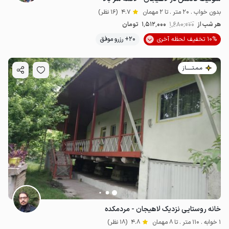
بدون خواب . 20 متر . تا 2 مهمان
4.7
(16 نظر)
هر شب از
1٬680٬000
1٬512٬000
تومان
10% تخفیف لحظه آخری
20+ رزرو موفق
مـمـتــــــاز
خانه روستایی نزدیک لاهیجان - مردمکده
1 خوابه . 110 متر . تا 8 مهمان
4.8
(18 نظر)