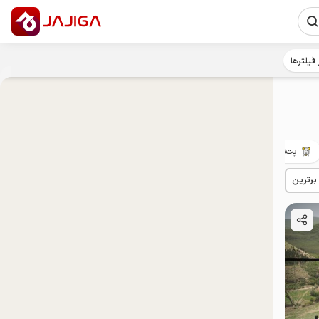
 فیلترها
پت‌نواز
ییلاقی
مهمان‌نواز
خوش‌غذا
 برترین