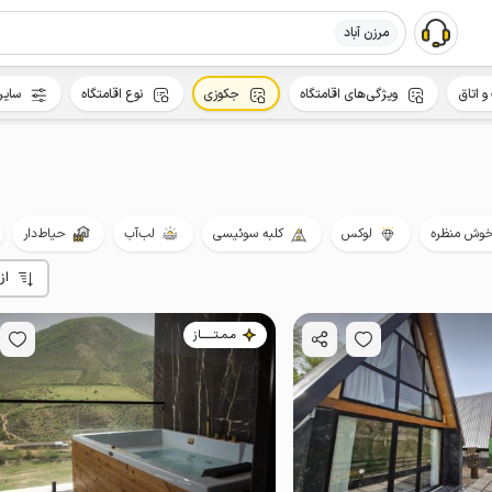
مرزن آباد
و اتاق
ویژگی‌های اقامتگاه
جکوزی
نوع اقامتگاه
سایر
وش منظره
لوکس
کلبه سوئیسی
لب‌آب
حیاط‌دار
از
مـمـتــــــاز