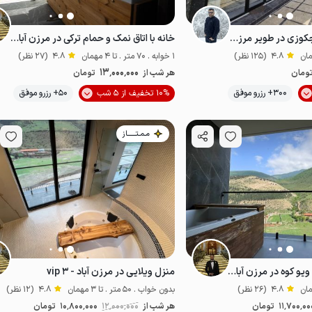
کلبه سوئیسی با وان جکوزی در طویر مرزن آباد
خانه با اتاق نمک و حمام ترکی در مرزن آباد- و ۲
4.8
(125 نظر)
1 خوابه . 70 متر . تا 4 مهمان
4.8
(27 نظر)
13٬000٬000
ومان
هر شب از
تومان
موقعیت در نقشه
300+ رزرو موفق
10% تخفیف از 5 شب
50+ رزرو موفق
ت‌نواز
خوش منظره
مـمـتــــــاز
خانه مبله با جکوزی و ویو کوه در مرزن آباد - و ۱
منزل ویلایی در مرزن آباد - vip ۳
4.8
(26 نظر)
بدون خواب . 50 متر . تا 3 مهمان
4.8
(12 نظر)
11٬700٬00
تومان
هر شب از
12٬000٬000
10٬800٬000
تومان