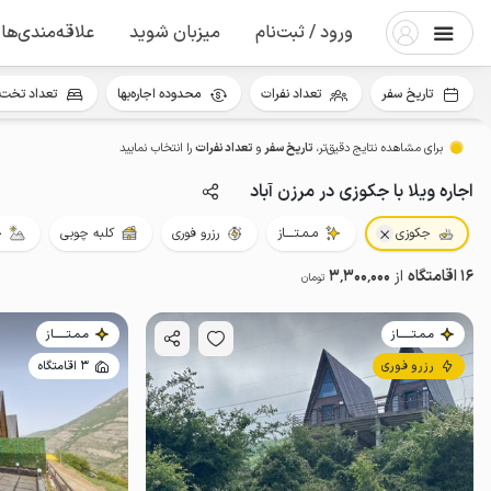
ورود / ثبت‌نام
میزبان شوید
علاقه‌مندی‌ها
تاریخ سفر
تعداد نفرات
محدوده اجاره‌بها
تعداد تخت 
برای مشاهده نتایج دقیق‌تر،
تاریخ سفر
و
تعداد نفرات
را انتخاب نمایید
اجاره ویلا با جکوزی در مرزن آباد
جکوزی
مـمـتــــاز
رزرو فوری
کلبه چوبی
خ
16 اقامتگاه
از
3٬300٬000
تومان
مـمـتــــــاز
مـمـتــــــاز
رزرو فوری
3 اقامتگاه