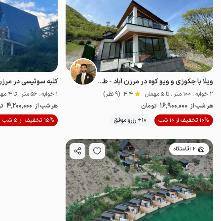
ویلا با جکوزی و ویو کوه در مرزن آباد - طویر
کلبه سوئیسی در مرزن 
2 خوابه . 100 متر . تا 5 مهمان
4.4
(9 نظر)
1 خوابه . 56 متر . تا 4 مهمان
4٬200٬000
16٬900٬000
هر شب از
تومان
هر شب از
تو
10% تخفیف از 10 شب
10+ رزرو موفق
15% تخفیف از 5 شب
خوش منظره
ل
2 اقامتگاه