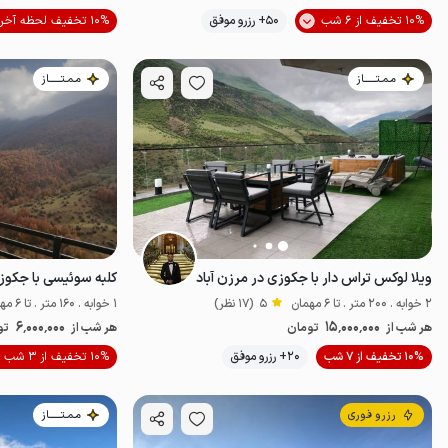
10% تخفیف از 6 شب
50+ رزرو موفق
10% تخفیف لحظه آخری
خوش منظره
خ
مـمـتــــــاز
مـمـتــــــاز
ویلا لوکس تراس دار با جکوزی در مرزن آباد
کلبه سوئیسی با جکوزی
2 خوابه . 200 متر . تا 6 مهمان
5
(17 نظر)
1 خوابه . 160 متر . تا 6 مهمان
6٬000٬000
15٬000٬000
هر شب از
تومان
هر شب از
تو
10% تخفیف از 7 شب
20+ رزرو موفق
10% تخفیف از 3 شب
خوش منظره
ل
رزرو فوری
مـمـتــــــاز