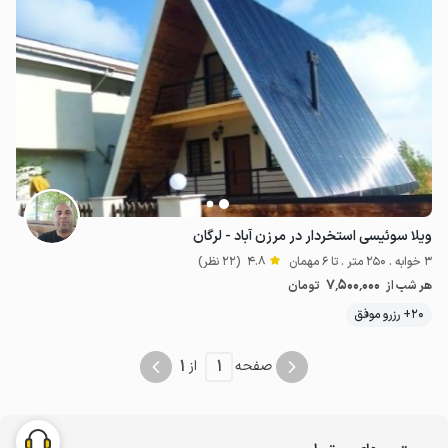
ویلا سوئیسی استخردار در مرزن آباد - لرگان
3 خوابه . 250 متر . تا 6 مهمان
4.8
(22 نظر)
7٬500٬000
هر شب از
تومان
20+ رزرو موفق
1
1
صفحه
از