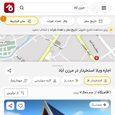
مرزن آباد
1
تاریخ سفر
تعداد نفرات
سایر فیلترها
برای مشاهده نتایج دقیق‌تر،
تاریخ سفر
و
تعداد نفرات
را انتخاب نمایید
7.5
میلیون ت
4.8
اجاره ویلا استخردار در مرزن آباد
استخردار
مـمـتــــاز
کلبه سوئیسی
مهمان‌نواز
1 اقامتگاه
از
7٬500٬000
از برترین
تومان
مـمـتــــــاز