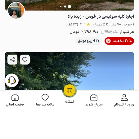
اجاره کلبه سوئیسی در فومن - زیده بالا
1 خوابه . 70 متر . تا 5 مهمان
4.9
(13 نظر)
هر شب از
3٬498٬000
2٬798٬400
تومان
20% تخفیف
20+ رزرو موفق
OpenStreetMap
©
نقشه
ورود / ثبت‌نام
میزبان شوید
علاقه‌مندی‌ها
صفحه اصلی