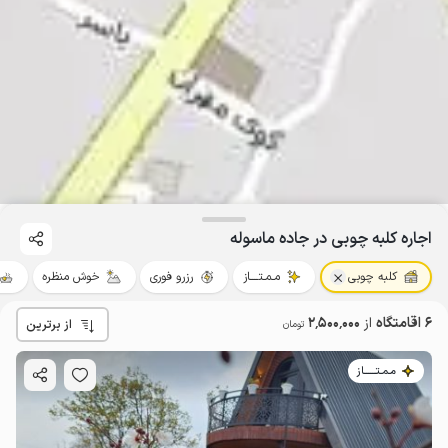
اجاره کلبه چوبی در جاده ماسوله
کلبه چوبی
مـمـتــــاز
رزرو فوری
خوش منظره
6 اقامتگاه
از
2٬500٬000
از برترین
تومان
مـمـتــــــاز