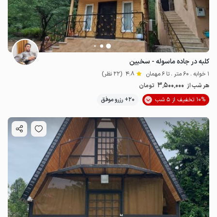
کلبه در جاده ماسوله - سخبین
1 خوابه . 60 متر . تا 6 مهمان
4.8
(22 نظر)
3٬500٬000
هر شب از
تومان
10% تخفیف از 5 شب
20+ رزرو موفق