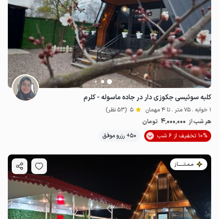
کلبه سوئیسی جکوزی دار در جاده ماسوله - کلرم
1 خوابه . 75 متر . تا 4 مهمان
5
(53 نظر)
4٬000٬000
هر شب از
تومان
10% تخفیف از 6 شب
50+ رزرو موفق
مـمـتــــــاز