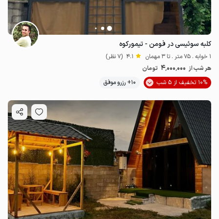
کلبه سوئیسی در فومن - تیمورکوه
1 خوابه . 75 متر . تا 3 مهمان
4.1
(7 نظر)
4٬000٬000
هر شب از
تومان
10% تخفیف از 5 شب
10+ رزرو موفق