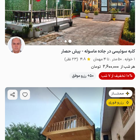
4
میلیون ت
4.1
کلبه سوئیسی در جاده ماسوله - پیش حصار
3.5
میلیون ت
4.8
1 خوابه . 50 متر . تا 4 مهمان
4.8
(23 نظر)
2٬600٬000
هر شب از
تومان
10% تخفیف از 7 شب
50+ رزرو موفق
مـمـتــــــاز
رزرو فوری