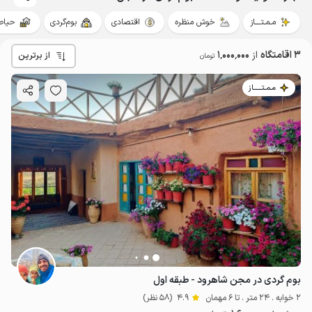
مـمـتــــاز
خوش منظره
اقتصادی
بوم‌گردی
حیاط‌
3 اقامتگاه
از
1٬000٬000
از برترین
تومان
مـمـتــــــاز
بوم گردی در مجن شاهرود - طبقه اول
2 خوابه . 24 متر . تا 6 مهمان
4.9
(58 نظر)
1
میلیون ت
4.6