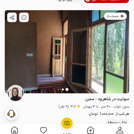
مـمـتــــــاز
سوئیت در شاهرود - مجن
بدون خواب . 40 متر . تا 4 مهمان
4.6
(9 نظر)
1٬000٬000
هر شب از
تومان
10+ رزرو موفق
OpenStreetMap
©