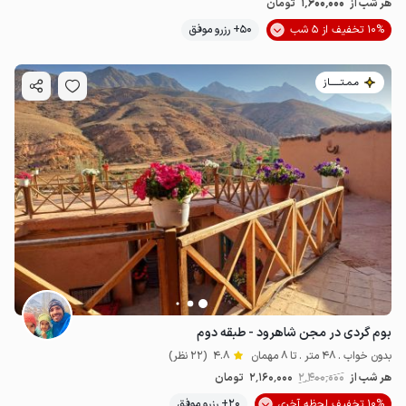
1٬600٬000
هر شب از
تومان
10% تخفیف از 5 شب
50+ رزرو موفق
مـمـتــــــاز
بوم گردی در مجن شاهرود - طبقه دوم
بدون خواب . 48 متر . تا 8 مهمان
4.8
(22 نظر)
هر شب از
2٬400٬000
2٬160٬000
تومان
10% تخفیف لحظه آخری
20+ رزرو موفق