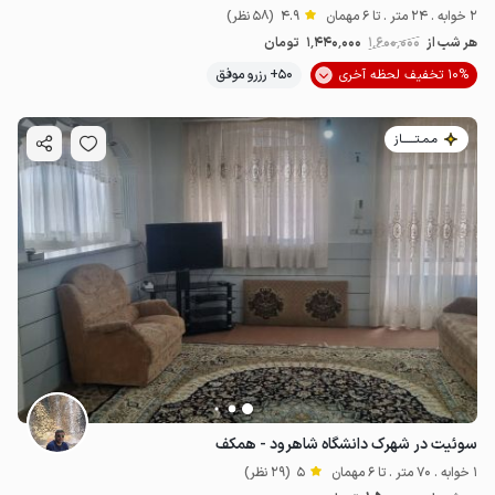
2 خوابه . 24 متر . تا 6 مهمان
4.9
(58 نظر)
هر شب از
1٬600٬000
1٬440٬000
تومان
10% تخفیف لحظه آخری
50+ رزرو موفق
مـمـتــــــاز
سوئیت در شهرک دانشگاه شاهرود - همکف
1 خوابه . 70 متر . تا 6 مهمان
5
(29 نظر)