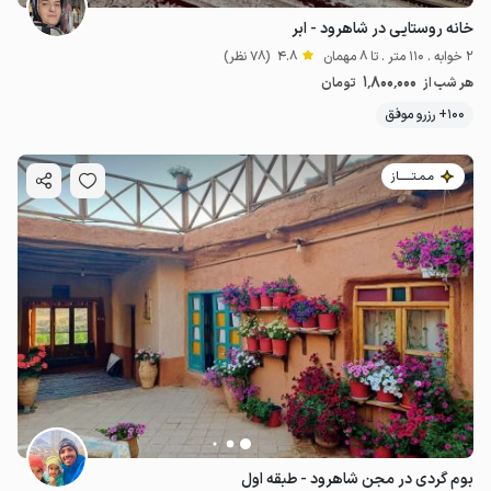
خانه روستایی در شاهرود - ابر
2 خوابه . 110 متر . تا 8 مهمان
4.8
(78 نظر)
1٬800٬000
هر شب از
تومان
100+ رزرو موفق
مـمـتــــــاز
بوم گردی در مجن شاهرود - طبقه اول