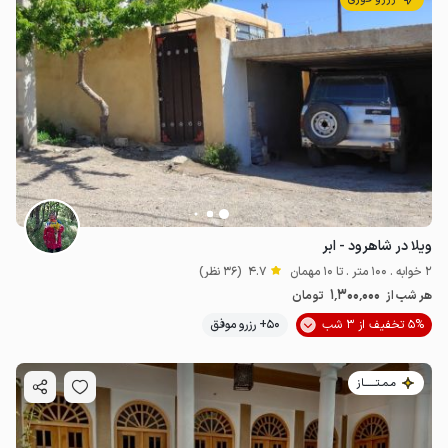
ویلا در شاهرود - ابر
2 خوابه . 100 متر . تا 10 مهمان
4.7
(36 نظر)
1٬300٬000
هر شب از
تومان
5% تخفیف از 3 شب
50+ رزرو موفق
مـمـتــــــاز