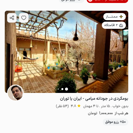
مـمـتــــــاز
2 اقامتگاه
بومگردی در جودانه میامی - ایران یا توران
بدون خواب . 15 متر . تا 4 مهمان
4.8
(54 نظر)
1٬000٬000
هر شب از
تومان
50+ رزرو موفق