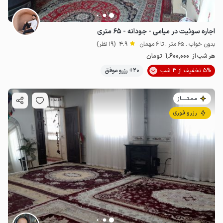
اجاره سوئیت در میامی - جودانه - ۶۵ متری
بدون خواب . 65 متر . تا 6 مهمان
4.9
(19 نظر)
1٬600٬000
هر شب از
تومان
5% تخفیف از 3 شب
20+ رزرو موفق
مـمـتــــــاز
رزرو فوری