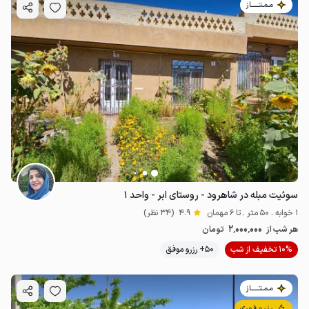
مـمـتــــــاز
سوئیت مبله در شاهرود - روستای ابر - واحد ۱
1 خوابه . 50 متر . تا 6 مهمان
4.9
(34 نظر)
2٬000٬000
هر شب از
تومان
10% تخفیف از شب
50+ رزرو موفق
مـمـتــــــاز
رزرو فوری