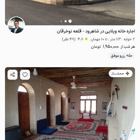
اجاره خانه ویلایی در شاهرود - قلعه نوخرقان
2 خوابه . 113 متر . تا 10 مهمان
4.8
(48 نظر)
1٬950٬000
هر شب از
تومان
50+ رزرو موفق
مـمـتــــــاز