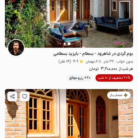
1.44
میلیون ت
4.9
2
میلیون ت
4.8
بوم گردی در شاهرود - بسطام - بایزید بسطامی
بدون خواب . 32 متر . تا 6 مهمان
4.9
(14 نظر)
3٬200٬000
هر شب از
تومان
20% تخفیف از 10 شب
20+ رزرو موفق
مـمـتــــــاز