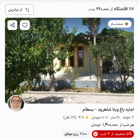
117 اقامتگاه
از
220٬000
از برترین
تومان
مـمـتــــــاز
اجاره باغ ویلا شاهرود - بسطام
2 خوابه . 60 متر . تا 10 مهمان
4.8
(79 نظر)
1٬400٬000
هر شب از
تومان
5% تخفیف از 3 شب
100+ رزرو موفق