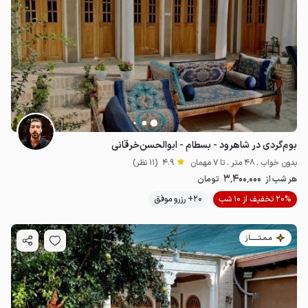
بوم‌گردی در شاهرود - بسطام - ابوالحسن‌خرقانی
بدون خواب . 48 متر . تا 7 مهمان
4.9
(11 نظر)
3٬400٬000
هر شب از
تومان
20% تخفیف از 10 شب
20+ رزرو موفق
مـمـتــــــاز