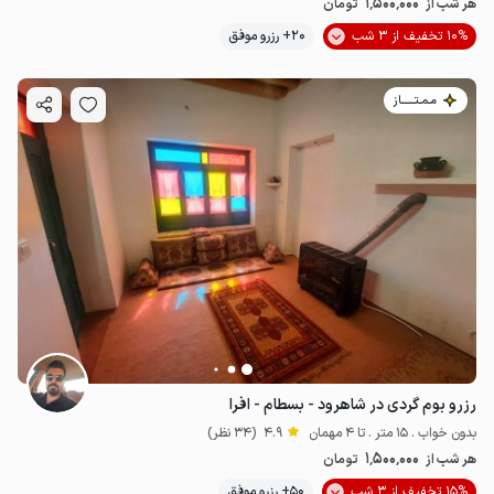
1٬500٬000
هر شب از
تومان
10% تخفیف از 3 شب
20+ رزرو موفق
مـمـتــــــاز
رزرو بوم گردی در شاهرود - بسطام - افرا
بدون خواب . 15 متر . تا 4 مهمان
4.9
(34 نظر)
1٬500٬000
هر شب از
تومان
15% تخفیف از 3 شب
50+ رزرو موفق