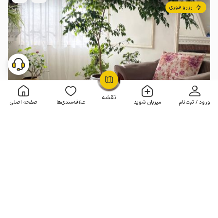
رزرو فوری
OpenStreetMap
©
نقشه
ورود / ثبت‌نام
میزبان شوید
علاقه‌مندی‌ها
صفحه اصلی
خانه ویلایی در شاهرود
2 خوابه . 110 متر . تا 7 مهمان
4.8
(20 نظر)
2٬100٬000
هر شب از
تومان
10% تخفیف از 3 شب
20+ رزرو موفق
مـمـتــــــاز
رزرو فوری