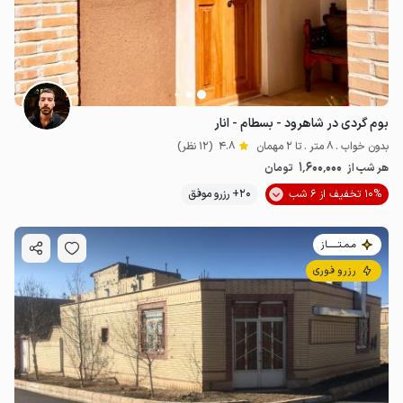
بوم گردی در شاهرود - بسطام - انار
بدون خواب . 8 متر . تا 2 مهمان
4.8
(12 نظر)
1٬600٬000
هر شب از
تومان
10% تخفیف از 6 شب
20+ رزرو موفق
مـمـتــــــاز
رزرو فوری