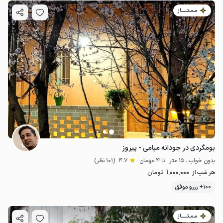
مـمـتــــــاز
بومگردی در جودانه میامی - پیروز
بدون خواب . 15 متر . تا 4 مهمان
4.7
(101 نظر)
1٬000٬000
هر شب از
تومان
100+ رزرو موفق
مـمـتــــــاز