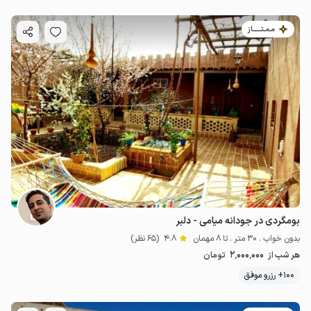
مـمـتــــــاز
بومگردی در جودانه میامی - دلبر
بدون خواب . 30 متر . تا 8 مهمان
4.8
(65 نظر)
2٬000٬000
هر شب از
تومان
100+ رزرو موفق